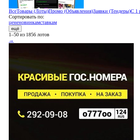
Все
Товары (Лоты)
Промо (Объявления)
Заявки (Тендеры)
С 1 
Сортировать по:
цене
новинкам
ставкам
ещё
1–50 из 1856 лотов
→