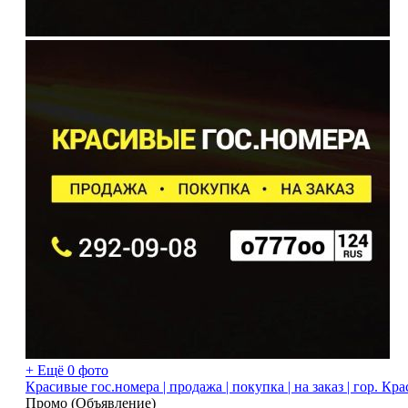
+ Ещё 0 фото
Красивые гос.номера | продажа | покупка | на заказ | гор. Кр
Промо (Объявление)