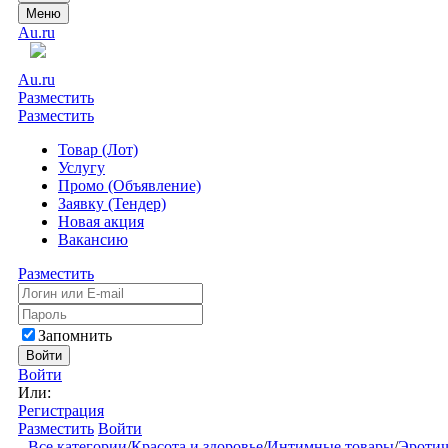
Меню
Au.ru
Au.ru
Разместить
Разместить
Товар (Лот)
Услугу
Промо (Объявление)
Заявку (Тендер)
Новая акция
Вакансию
Разместить
Запомнить
Войти
Войти
Или:
Регистрация
Разместить
Войти
Все категории
/
Красота и здоровье
/
Интимные товары
/
Эротич