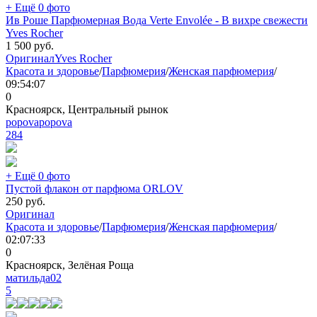
+ Ещё 0 фото
Ив Роше Парфюмерная Вода Verte Envolée - В вихре свежести
Yves Rocher
1 500
руб.
Оригинал
Yves Rocher
Красота и здоровье
/
Парфюмерия
/
Женская парфюмерия
/
09:54:07
0
Красноярск, Центральный рынок
popovapopova
284
+ Ещё 0 фото
Пустой флакон от парфюма ORLOV
250
руб.
Оригинал
Красота и здоровье
/
Парфюмерия
/
Женская парфюмерия
/
02:07:33
0
Красноярск, Зелёная Роща
матильда02
5