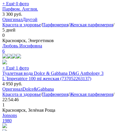
+ Ещё 0 фото
Парфюм. Англия.
3 300
руб.
Оригинал
Другой
Красота и здоровье
/
Парфюмерия
/
Женская парфюмерия
/
5 дней
0
Красноярск, Энергетиков
Любовь Иосифовна
6
+ Ещё 1 фото
Туалетная вода Dolce & Gabbana D&G Anthology 3
L`Imperatrice 100 ml женская (737052263137)
4 950
руб.
Оригинал
Dolce&Gabbana
Красота и здоровье
/
Парфюмерия
/
Женская парфюмерия
/
22:54:46
1
Красноярск, Зелёная Роща
Jonsons
1980