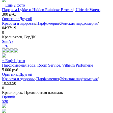
+ Ещё 2 фото
Парфюм Lykke и Hidden Rainbow Brocard, Ulric de Varens
300
руб.
Оригинал
Другой
Красота и здоровье
/
Парфюмерия
/
Женская парфюмерия
/
04:37:19
0
Красноярск, ГорДК
SunAx
176
+ Ещё 1 фото
Парфюмерная вода. Room Service. Vilhelm Parfumerie
5 000
руб.
Оригинал
Другой
Красота и здоровье
/
Парфюмерия
/
Женская парфюмерия
/
10:53:50
0
Красноярск, Предмостная площадь
Djonnik
520