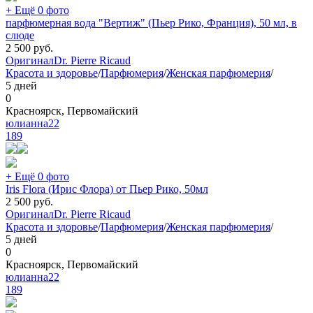
+ Ещё 0 фото
парфюмерная вода "Вертиж" (Пьер Рико, Франция), 50 мл, в
слюде
2 500
руб.
Оригинал
Dr. Pierre Ricaud
Красота и здоровье
/
Парфюмерия
/
Женская парфюмерия
/
5 дней
0
Красноярск, Первомайский
юлианна22
189
+ Ещё 0 фото
Iris Flora (Ирис Флора) от Пьер Рико, 50мл
2 500
руб.
Оригинал
Dr. Pierre Ricaud
Красота и здоровье
/
Парфюмерия
/
Женская парфюмерия
/
5 дней
0
Красноярск, Первомайский
юлианна22
189