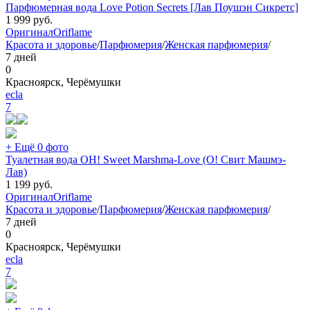
Парфюмерная вода Love Potion Secrets [Лав Поушэн Сикретс]
1 999
руб.
Оригинал
Oriflame
Красота и здоровье
/
Парфюмерия
/
Женская парфюмерия
/
7 дней
0
Красноярск, Черёмушки
ecla
7
+ Ещё 0 фото
Туалетная вода OH! Sweet Marshma-Love (О! Свит Машмэ-
Лав)
1 199
руб.
Оригинал
Oriflame
Красота и здоровье
/
Парфюмерия
/
Женская парфюмерия
/
7 дней
0
Красноярск, Черёмушки
ecla
7