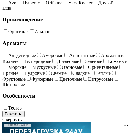
Avon
Faberlic
Oriflame
Yves Rocher
Другой
Ещё
Происхождение
Оригинал
Аналог
Ароматы
Альдегидные
Амбровые
Аппетитные
Ароматные
Водные
Гесперидные
Древесные
Зеленые
Кожаные
Морские
Мускусные
Озоновые
Ориентальные
Пряные
Пудровые
Свежие
Сладкие
Теплые
Фруктовые
Фужерные
Цветочные
Цитрусовые
Шипровые
Особенности
Тестер
Свернуть
↑
РЕКЛАМА • AU.RU