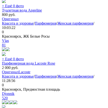
+ Ещё 0 фото
Туалетная вода Angeline
800
руб.
Оригинал
Красота и здоровье
/
Парфюмерия
/
Женская парфюмерия
/
10:03:22
0
Красноярск, ЖК Белые Росы
Vlas
81
+ Ещё 0 фото
Парфюмерная вода Lacoste Rose
2 000
руб.
Оригинал
Lacoste
Красота и здоровье
/
Парфюмерия
/
Женская парфюмерия
/
11:28:56
0
Красноярск, Предмостная площадь
Djonnik
520