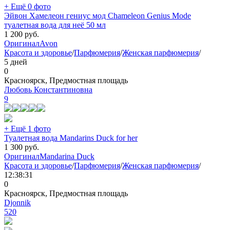
+ Ещё 0 фото
Эйвон Хамелеон гениус мод Chameleon Genius Mode
туалетная вода для неё 50 мл
1 200
руб.
Оригинал
Avon
Красота и здоровье
/
Парфюмерия
/
Женская парфюмерия
/
5 дней
0
Красноярск, Предмостная площадь
Любовь Константиновна
9
+ Ещё 1 фото
Туалетная вода Mandarins Duck for her
1 300
руб.
Оригинал
Mandarina Duck
Красота и здоровье
/
Парфюмерия
/
Женская парфюмерия
/
12:38:31
0
Красноярск, Предмостная площадь
Djonnik
520