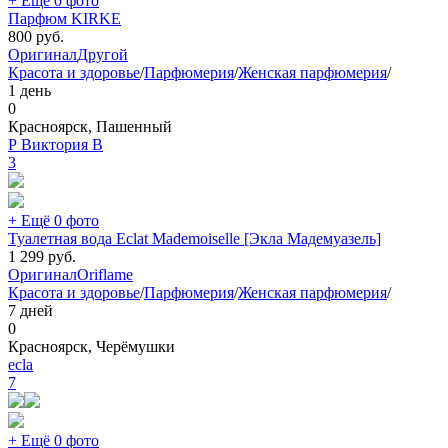
+ Ещё 0 фото
Парфюм KIRKE
800
руб.
Оригинал
Другой
Красота и здоровье
/
Парфюмерия
/
Женская парфюмерия
/
1 день
0
Красноярск, Пашенный
Р Виктория В
3
+ Ещё 0 фото
Туалетная вода Eclat Mademoiselle [Экла Мадемуазель]
1 299
руб.
Оригинал
Oriflame
Красота и здоровье
/
Парфюмерия
/
Женская парфюмерия
/
7 дней
0
Красноярск, Черёмушки
ecla
7
+ Ещё 0 фото