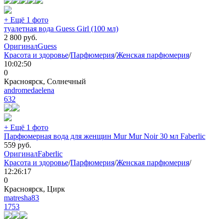
+ Ещё 1 фото
туалетная вода Guess Girl (100 мл)
2 800
руб.
Оригинал
Guess
Красота и здоровье
/
Парфюмерия
/
Женская парфюмерия
/
10:02:50
0
Красноярск, Солнечный
andromedaelena
632
+ Ещё 1 фото
Парфюмерная вода для женщин Mur Mur Noir 30 мл Faberlic
559
руб.
Оригинал
Faberlic
Красота и здоровье
/
Парфюмерия
/
Женская парфюмерия
/
12:26:17
0
Красноярск, Цирк
matresha83
1753