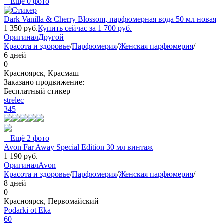
+ Ещё 0 фото
Dark Vanilla & Cherry Blossom, парфюмерная вода 50 мл новая
1 350
руб.
Купить сейчас за
1 700
руб.
Оригинал
Другой
Красота и здоровье
/
Парфюмерия
/
Женская парфюмерия
/
6 дней
0
Красноярск, Красмаш
Заказано продвижение:
Бесплатный стикер
strelec
345
+ Ещё 2 фото
Avon Far Away Special Edition 30 мл винтаж
1 190
руб.
Оригинал
Avon
Красота и здоровье
/
Парфюмерия
/
Женская парфюмерия
/
8 дней
0
Красноярск, Первомайский
Podarki ot Eka
60