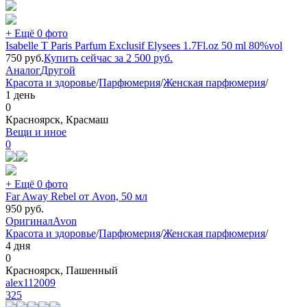
+ Ещё 0 фото
Isabelle T Paris Parfum Exclusif Elysees 1.7Fl.oz 50 ml 80%vol
750
руб.
Купить сейчас за
2 500
руб.
Аналог
Другой
Красота и здоровье
/
Парфюмерия
/
Женская парфюмерия
/
1 день
0
Красноярск, Красмаш
Вещи и иное
0
+ Ещё 0 фото
Far Away Rebel от Avon, 50 мл
950
руб.
Оригинал
Avon
Красота и здоровье
/
Парфюмерия
/
Женская парфюмерия
/
4 дня
0
Красноярск, Пашенный
alex112009
325