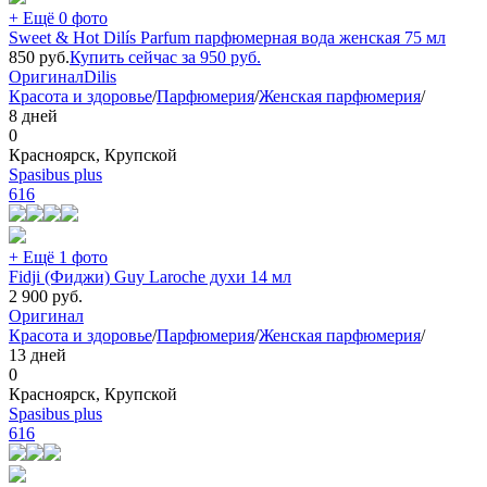
+ Ещё 0 фото
Sweet & Hot Dilís Parfum парфюмерная вода женская 75 мл
850
руб.
Купить сейчас за
950
руб.
Оригинал
Dilis
Красота и здоровье
/
Парфюмерия
/
Женская парфюмерия
/
8 дней
0
Красноярск, Крупской
Spasibus plus
616
+ Ещё 1 фото
Fidji (Фиджи) Guy Laroche духи 14 мл
2 900
руб.
Оригинал
Красота и здоровье
/
Парфюмерия
/
Женская парфюмерия
/
13 дней
0
Красноярск, Крупской
Spasibus plus
616