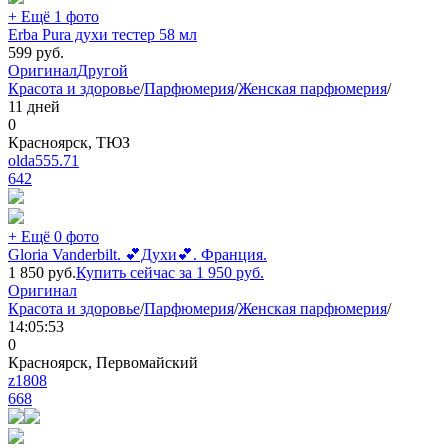
+ Ещё 1 фото
Erba Pura духи тестер 58 мл
599
руб.
Оригинал
Другой
Красота и здоровье
/
Парфюмерия
/
Женская парфюмерия
/
11 дней
0
Красноярск, ТЮЗ
olda555.71
642
+ Ещё 0 фото
Gloria Vanderbilt. 💕Духи💕. Франция.
1 850
руб.
Купить сейчас за
1 950
руб.
Оригинал
Красота и здоровье
/
Парфюмерия
/
Женская парфюмерия
/
14:05:53
0
Красноярск, Первомайский
z1808
668