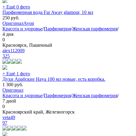
+ Ещё 0 фото
Парфюмерная вода Far Away glamour, 10 мл
250
руб.
Оригинал
Avon
Красота и здоровье
/
Парфюмерия
/
Женская парфюмерия
/
4 дня
0
Красноярск, Пашенный
alex112009
325
+ Ещё 1 фото
Духи Арабские Haya 100 мл новые, есть коробка.
1 300
руб.
Оригинал
Красота и здоровье
/
Парфюмерия
/
Женская парфюмерия
/
7 дней
0
Красноярский край, Железногорск
veta49
97