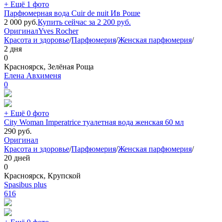
+ Ещё 1 фото
Парфюмерная вода Cuir de nuit Ив Роше
2 000
руб.
Купить сейчас за
2 200
руб.
Оригинал
Yves Rocher
Красота и здоровье
/
Парфюмерия
/
Женская парфюмерия
/
2 дня
0
Красноярск, Зелёная Роща
Елена Авхименя
0
+ Ещё 0 фото
City Woman Imperatrice туалетная вода женская 60 мл
290
руб.
Оригинал
Красота и здоровье
/
Парфюмерия
/
Женская парфюмерия
/
20 дней
0
Красноярск, Крупской
Spasibus plus
616