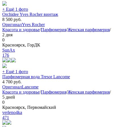
+ Ещё 1 фото
Orchidee Yves Rocher винтаж
8 500
руб.
Оригинал
Yves Rocher
Красота и здоровье
/
Парфюмерия
/
Женская парфюмерия
/
2 дня
0
Красноярск, ГорДК
SunAx
176
+ Ещё 1 фото
Парфюмерная вода Tresor Lancome
4 700
руб.
Оригинал
Lancome
Красота и здоровье
/
Парфюмерия
/
Женская парфюмерия
/
5 дней
0
Красноярск, Первомайский
verleno4ka
471