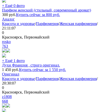
+ Ещё 0 фото
Парфюм женский (стильный, современный аромат)
300
руб.
Купить сейчас за
800
руб.
Аналог
Красота и здоровье
/
Парфюмерия
/
Женская парфюмерия
/
21:11:07
0
Красноярск, Первомайский
rosko
763
+ Ещё 1 фото
Духи Франция , строго оригинал.
1 450
руб.
Купить сейчас за
1 550
руб.
Оригинал
Красота и здоровье
/
Парфюмерия
/
Женская парфюмерия
/
20:30:07
0
Красноярск, Первомайский
z1808
668