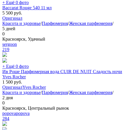
+ Ещё 0 фото
Baccarat Rouge 540 11 мл
5 500
руб.
Оригинал
Красота и здоровье
/
Парфюмерия
/
Женская парфюмерия
/
5 дней
0
Красноярск, Удачный
sergoon
219
+ Ещё 0 фото
Ив Роше Парфюмерная вода CUIR DE NUIT Сладость ночи
Yves Rocher
1 500
руб.
Оригинал
Yves Rocher
Красота и здоровье
/
Парфюмерия
/
Женская парфюмерия
/
2 дня
0
Красноярск, Центральный рынок
popovapopova
284