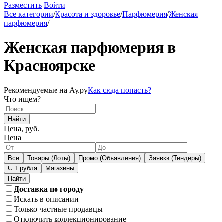
Разместить
Войти
Все категории
/
Красота и здоровье
/
Парфюмерия
/
Женская
парфюмерия
/
Женская парфюмерия в
Красноярске
Рекомендуемые на Ау.ру
Как сюда попасть?
Что ищем?
Найти
Цена, руб.
Цена
Все
Товары (Лоты)
Промо (Объявления)
Заявки (Тендеры)
С 1 рубля
Магазины
Доставка по городу
Искать в описании
Только частные продавцы
Отключить коллекционирование