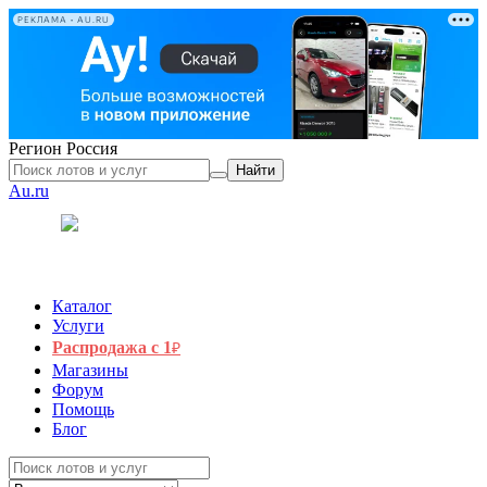
РЕКЛАМА • AU.RU
Регион
Россия
Найти
Au.ru
Каталог
Услуги
Распродажа с 1
₽
Магазины
Форум
Помощь
Блог