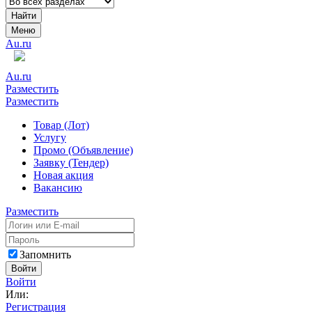
Найти
Меню
Au.ru
Au.ru
Разместить
Разместить
Товар (Лот)
Услугу
Промо (Объявление)
Заявку (Тендер)
Новая акция
Вакансию
Разместить
Запомнить
Войти
Войти
Или:
Регистрация