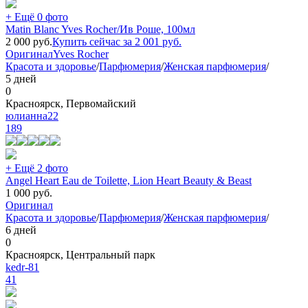
+ Ещё 0 фото
Matin Blanc Yves Rocher/Ив Роше, 100мл
2 000
руб.
Купить сейчас за
2 001
руб.
Оригинал
Yves Rocher
Красота и здоровье
/
Парфюмерия
/
Женская парфюмерия
/
5 дней
0
Красноярск, Первомайский
юлианна22
189
+ Ещё 2 фото
Angel Heart Eau de Toilette, Lion Heart Beauty & Beast
1 000
руб.
Оригинал
Красота и здоровье
/
Парфюмерия
/
Женская парфюмерия
/
6 дней
0
Красноярск, Центральный парк
kedr-81
41