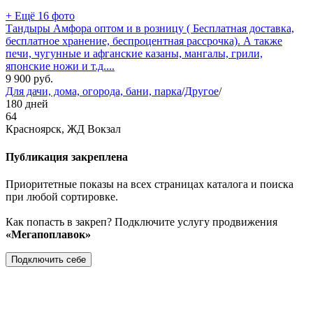
+ Ещё 16 фото
Тандыры Амфора оптом и в розницу ( Бесплатная доставка,
бесплатное хранение, беспроцентная рассрочка). А также
печи, чугунные и афганские казаны, мангалы, грили,
японские ножи и т.д....
9 900
руб.
Для дачи, дома, огорода, бани, парка
/
Другое
/
180 дней
64
Красноярск, ЖД Вокзал
Публикация закреплена
Приоритетные показы на всех страницах каталога и поиска
при любой сортировке.
Как попасть в закреп? Подключите услугу продвижения
«Мегапоплавок»
Подключить себе