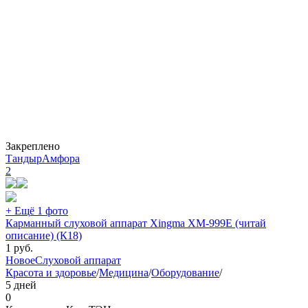
Закреплено
ТандырАмфора
2
+ Ещё 1 фото
Карманный слуховой аппарат Xingma XM-999E (читай
описание) (К18)
1
руб.
Новое
Слуховой аппарат
Красота и здоровье
/
Медицина
/
Оборудование
/
5 дней
0