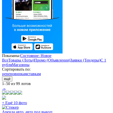
Показаны:
Состояние: Новое
Все
Товары (Лоты)
Промо (Объявления)
Заявки (Тендеры)
С 1
рубля
Магазины
Сортировать по:
цене
новинкам
ставкам
ещё
1–50 из 99 лотов
→
+ Ещё 10 фото
Аренда авто, авто под выкуп