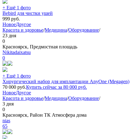
+ Ещё 1 фото
Bebird для чистки ушей
999
руб.
Новое
Другое
Красота и здоровье
/
Медицина
/
Оборудование
/
23 дня
0
Красноярск, Предмостная площадь
Nikitadaixatsu
0
+ Ещё 1 фото
Хирургический набор для имплантации AnyOne (Megagen)
70 000
руб.
Купить сейчас за
80 000
руб.
Новое
Другое
Красота и здоровье
/
Медицина
/
Оборудование
/
3 дня
0
Красноярск, Район ТК Атмосфера дома
nias
65