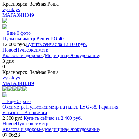
Красноярск, Зелёная Роща
vysokiys
МАГАЗИН
349
+ Ещё 0 фото
Пульсоксиметр Beurer PO 40
12 000
руб.
Купить сейчас за
12 100
руб.
Новое
Пульсоксиметр
Красота и здоровье
/
Медицина
/
Оборудование
/
3 дня
0
Красноярск, Зелёная Роща
vysokiys
МАГАЗИН
349
+ Ещё 6 фото
Оксиметр. Пульсоксиметр на палец LYG-88. Гарантия
магазина. В наличии
2 300
руб.
Купить сейчас за
2 400
руб.
Новое
Пульсоксиметр
Красота и здоровье
/
Медицина
/
Оборудование
/
07:06:23