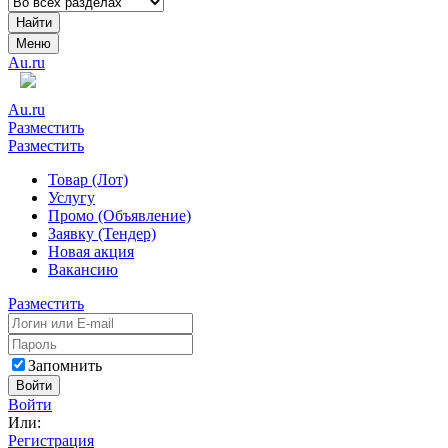
Найти
Меню
Au.ru
Au.ru
Разместить
Разместить
Товар (Лот)
Услугу
Промо (Объявление)
Заявку (Тендер)
Новая акция
Вакансию
Разместить
Запомнить
Войти
Войти
Или:
Регистрация