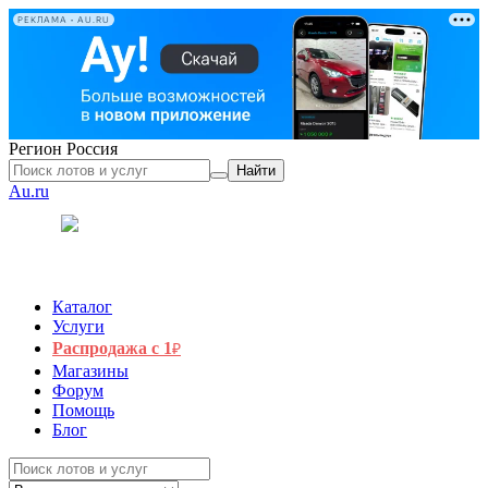
РЕКЛАМА • AU.RU
Регион
Россия
Найти
Au.ru
Каталог
Услуги
Распродажа с 1
₽
Магазины
Форум
Помощь
Блог