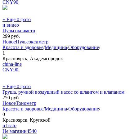
CNY
90
+ Ещё 0 фото
и видео
Пульсоксиметр
299
руб.
Новое
Пульсоксиметр
Красота и здоровье
/
Медицина
/
Оборудование
/
1
Красноярск, Академгородок
china-line
CNY
90
+ Ещё 0 фото
Груша, ручной воздушный насос со шлангом и клапаном.
250
руб.
Новое
Тонометр
Красота и здоровье
/
Медицина
/
Оборудование
/
0
Красноярск, Крупской
rchssfo
Не магазин
4540