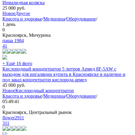
Инвалидная коляска
25 000
руб.
Новое
Другое
Красота и здоровье
/
Медицина
/
Оборудование
/
1 день
0
Красноярск, Мичурина
паша 1984
41
+ Ещё 16 фото
Кислородный концентратор 5 литров Армед 8F-5AW с
выходом для ингаляции купить в Красноярске в наличии и
под заказ концентратор кислорода армед
45 000
руб.
Новое
Кислородный концентратор
Красота и здоровье
/
Медицина
/
Оборудование
/
05:49:41
0
Красноярск, Центральный рынок
flower2911
311