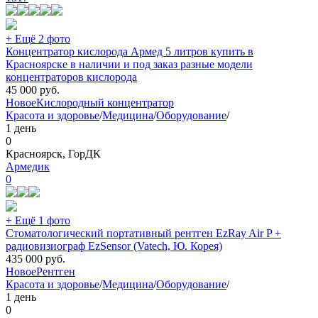
+ Ещё 2 фото
Концентратор кислорода Армед 5 литров купить в
Красноярске в наличии и под заказ разные модели
концентраторов кислорода
45 000
руб.
Новое
Кислородный концентратор
Красота и здоровье
/
Медицина
/
Оборудование
/
1 день
0
Красноярск, ГорДК
Армедик
0
+ Ещё 1 фото
Стоматологический портативный рентген EzRay Air P +
радиовизиограф EzSensor (Vatech, Ю. Корея)
435 000
руб.
Новое
Рентген
Красота и здоровье
/
Медицина
/
Оборудование
/
1 день
0