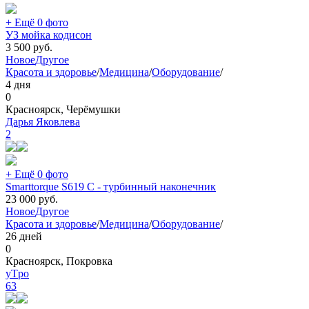
+ Ещё 0 фото
УЗ мойка кодисон
3 500
руб.
Новое
Другое
Красота и здоровье
/
Медицина
/
Оборудование
/
4 дня
0
Красноярск, Черёмушки
Дарья Яковлева
2
+ Ещё 0 фото
Smarttorque S619 C - турбинный наконечник
23 000
руб.
Новое
Другое
Красота и здоровье
/
Медицина
/
Оборудование
/
26 дней
0
Красноярск, Покровка
yTpo
63