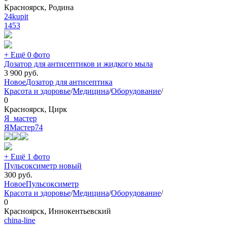
Красноярск, Родина
24kupit
1453
+ Ещё 0 фото
Дозатор для антисептиков и жидкого мыла
3 900
руб.
Новое
Дозатор для антисептика
Красота и здоровье
/
Медицина
/
Оборудование
/
0
Красноярск, Цирк
Я_мастер
ЯМастер
74
+ Ещё 1 фото
Пульсоксиметр новый
300
руб.
Новое
Пульсоксиметр
Красота и здоровье
/
Медицина
/
Оборудование
/
0
Красноярск, Иннокентьевский
china-line