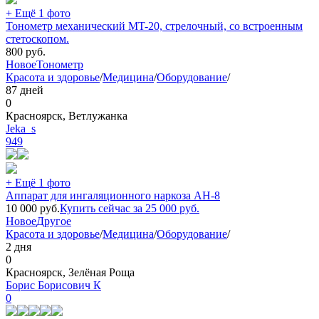
+ Ещё 1 фото
Тонометр механический MT-20, стрелочный, со встроенным
стетоскопом.
800
руб.
Новое
Тонометр
Красота и здоровье
/
Медицина
/
Оборудование
/
87 дней
0
Красноярск, Ветлужанка
Jeka_s
949
+ Ещё 1 фото
Аппарат для ингаляционного наркоза АН-8
10 000
руб.
Купить сейчас за
25 000
руб.
Новое
Другое
Красота и здоровье
/
Медицина
/
Оборудование
/
2 дня
0
Красноярск, Зелёная Роща
Борис Борисович К
0