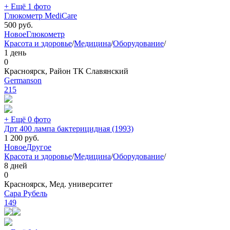
+ Ещё 1 фото
Глюкометр MediCare
500
руб.
Новое
Глюкометр
Красота и здоровье
/
Медицина
/
Оборудование
/
1 день
0
Красноярск, Район ТК Славянский
Germanson
215
+ Ещё 0 фото
Дрт 400 лампа бактерицидная (1993)
1 200
руб.
Новое
Другое
Красота и здоровье
/
Медицина
/
Оборудование
/
8 дней
0
Красноярск, Мед. университет
Сара Рубель
149