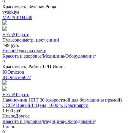
0
Красноярск, Зелёная Роща
vysokiys
МАГАЗИН
349
+ Ещё 0 фото
Пульсоксиметр, цвет синий
499
руб.
Новое
Пульсоксиметр
Красота и здоровье
/
Медицина
/
Оборудование
/
0
Красноярск, Район ТРЦ Июнь
IOOmicron
IOOmicron
627
+ Ещё 0 фото
Наконечник НПТ 30 (скоростной для бормашины прямой)
СССР Новый!!! Цена; 1600 р. Красноярсу.
1 600
руб.
Новое
Другое
Красота и здоровье
/
Медицина
/
Оборудование
/
1 день
0