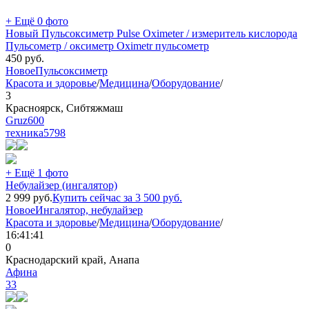
+ Ещё 0 фото
Новый Пульсоксиметр Pulse Oximeter / измеритель кислорода
Пульсометр / оксиметр Oximetr пульсометр
450
руб.
Новое
Пульсоксиметр
Красота и здоровье
/
Медицина
/
Оборудование
/
3
Красноярск, Сибтяжмаш
Gruz600
техника
5798
+ Ещё 1 фото
Небулайзер (ингалятор)
2 999
руб.
Купить сейчас за
3 500
руб.
Новое
Ингалятор, небулайзер
Красота и здоровье
/
Медицина
/
Оборудование
/
16:41:41
0
Краснодарский край, Анапа
Афина
33