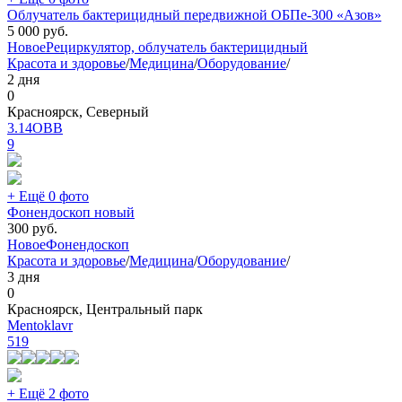
Облучатель бактерицидный передвижной ОБПе-300 «Азов»
5 000
руб.
Новое
Рециркулятор, облучатель бактерицидный
Красота и здоровье
/
Медицина
/
Оборудование
/
2 дня
0
Красноярск, Северный
3.14ОВВ
9
+ Ещё 0 фото
Фонендоскоп новый
300
руб.
Новое
Фонендоскоп
Красота и здоровье
/
Медицина
/
Оборудование
/
3 дня
0
Красноярск, Центральный парк
Mentoklavr
519
+ Ещё 2 фото