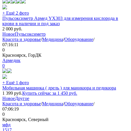
+ Ещё 2 фото
Пульсоксиметр Армед YX303 для измерения кислорода в
крови в наличии и под заказ
2 000
руб.
Новое
Пульсоксиметр
Красота и здоровье
/
Медицина
/
Оборудование
/
07:16:11
0
Красноярск, ГорДК
Армедик
0
+ Ещё 1 фото
Мобильная машинка ( дрель ) для маникюра и педикюра
1 399
руб.
Купить сейчас за
1 450
руб.
Новое
Другое
Красота и здоровье
/
Медицина
/
Оборудование
/
07:06:19
0
Красноярск, Северный
мфд
1517