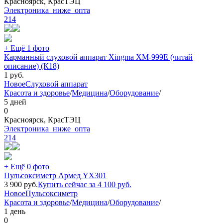
Красноярск, КрасТЭЦ
Электроника_ниже_опта
214
+ Ещё 1 фото
Карманный слуховой аппарат Xingma XM-999E (читай
описание) (К18)
1
руб.
Новое
Слуховой аппарат
Красота и здоровье
/
Медицина
/
Оборудование
/
5 дней
0
Красноярск, КрасТЭЦ
Электроника_ниже_опта
214
+ Ещё 0 фото
Пульсоксиметр Армед YX301
3 900
руб.
Купить сейчас за
4 100
руб.
Новое
Пульсоксиметр
Красота и здоровье
/
Медицина
/
Оборудование
/
1 день
0