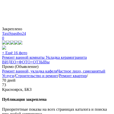
Закреплено
TaxiSpasibo24
0
+ Ещё 16 фото
Ремонт ванной комнаты Укладка керамогранита
ВИДЕО+ФОТО+ОТЗЫВы
Промо (Объявление)
Ремонт ванной, укладка кафеля
Частное лицо, самозанятый
Услуги
/
Строительство и ремонт
/
Ремонт квартир
/
70 дней
73
Красноярск, БКЗ
Публикация закреплена
Приоритетные показы на всех страницах каталога и поиска
при любой сортировке.