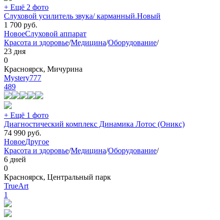
+ Ещё 2 фото
Слуховой усилитель звука/ карманный.Новый
1 700
руб.
Новое
Слуховой аппарат
Красота и здоровье
/
Медицина
/
Оборудование
/
23 дня
0
Красноярск, Мичурина
Mystery777
489
+ Ещё 1 фото
Диагностический комплекс Динамика Лотос (Оникс)
74 990
руб.
Новое
Другое
Красота и здоровье
/
Медицина
/
Оборудование
/
6 дней
0
Красноярск, Центральный парк
TrueArt
1