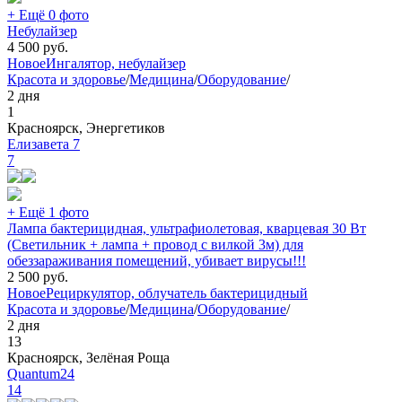
+ Ещё 0 фото
Небулайзер
4 500
руб.
Новое
Ингалятор, небулайзер
Красота и здоровье
/
Медицина
/
Оборудование
/
2 дня
1
Красноярск, Энергетиков
Елизавета 7
7
+ Ещё 1 фото
Лампа бактерицидная, ультрафиолетовая, кварцевая 30 Вт
(Светильник + лампа + провод с вилкой 3м) для
обеззараживания помещений, убивает вирусы!!!
2 500
руб.
Новое
Рециркулятор, облучатель бактерицидный
Красота и здоровье
/
Медицина
/
Оборудование
/
2 дня
13
Красноярск, Зелёная Роща
Quantum24
14