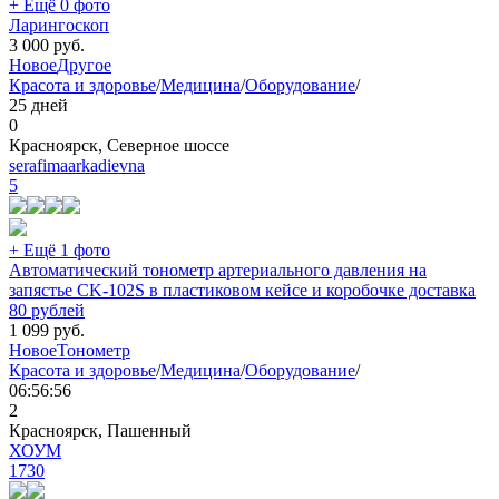
+ Ещё 0 фото
Ларингоскоп
3 000
руб.
Новое
Другое
Красота и здоровье
/
Медицина
/
Оборудование
/
25 дней
0
Красноярск, Северное шоссе
serafimaarkadievna
5
+ Ещё 1 фото
Автоматический тонометр артериального давления на
запястье CK-102S в пластиковом кейсе и коробочке доставка
80 рублей
1 099
руб.
Новое
Тонометр
Красота и здоровье
/
Медицина
/
Оборудование
/
06:56:56
2
Красноярск, Пашенный
ХОУМ
1730