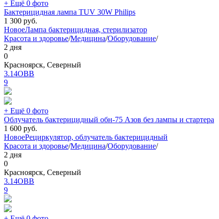
+ Ещё 0 фото
Бактерицидная лампа TUV 30W Philips
1 300
руб.
Новое
Лампа бактерицидная, стерилизатор
Красота и здоровье
/
Медицина
/
Оборудование
/
2 дня
0
Красноярск, Северный
3.14ОВВ
9
+ Ещё 0 фото
Облучатель бактерицидный обн-75 Азов без лампы и стартера
1 600
руб.
Новое
Рециркулятор, облучатель бактерицидный
Красота и здоровье
/
Медицина
/
Оборудование
/
2 дня
0
Красноярск, Северный
3.14ОВВ
9
+ Ещё 0 фото