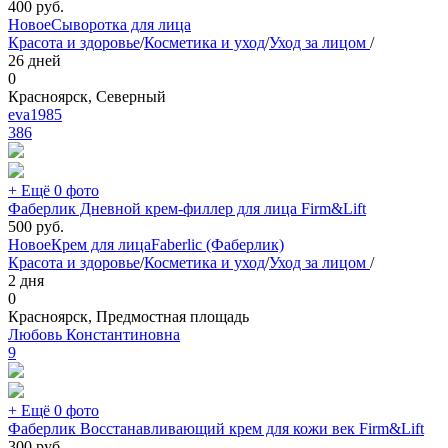
400
руб.
Новое
Сыворотка для лица
Красота и здоровье
/
Косметика и уход
/
Уход за лицом
/
26 дней
0
Красноярск, Северный
eva1985
386
+ Ещё 0 фото
Фаберлик Дневной крем-филлер для лица Firm&Lift
500
руб.
Новое
Крем для лица
Faberlic (Фаберлик)
Красота и здоровье
/
Косметика и уход
/
Уход за лицом
/
2 дня
0
Красноярск, Предмостная площадь
Любовь Константиновна
9
+ Ещё 0 фото
Фаберлик Восстанавливающий крем для кожи век Firm&Lift
300
руб.