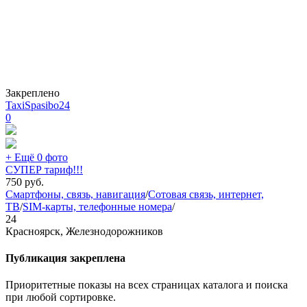
Закреплено
TaxiSpasibo24
0
+ Ещё 0 фото
СУПЕР тариф!!!
750
руб.
Смартфоны, связь, навигация
/
Сотовая связь, интернет,
ТВ
/
SIM-карты, телефонные номера
/
24
Красноярск, Железнодорожников
Публикация закреплена
Приоритетные показы на всех страницах каталога и поиска
при любой сортировке.