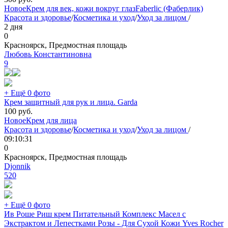
Новое
Крем для век, кожи вокруг глаз
Faberlic (Фаберлик)
Красота и здоровье
/
Косметика и уход
/
Уход за лицом
/
2 дня
0
Красноярск, Предмостная площадь
Любовь Константиновна
9
+ Ещё 0 фото
Крем защитный для рук и лица. Garda
100
руб.
Новое
Крем для лица
Красота и здоровье
/
Косметика и уход
/
Уход за лицом
/
09:10:31
0
Красноярск, Предмостная площадь
Djonnik
520
+ Ещё 0 фото
Ив Роше Риш крем Питательный Комплекс Масел с
Экстрактом и Лепестками Розы - Для Сухой Кожи Yves Rocher