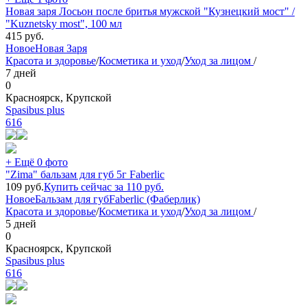
Новая заря Лосьон после бритья мужской "Кузнецкий мост" /
"Kuznetsky most", 100 мл
415
руб.
Новое
Новая Заря
Красота и здоровье
/
Косметика и уход
/
Уход за лицом
/
7 дней
0
Красноярск, Крупской
Spasibus plus
616
+ Ещё 0 фото
"Zima" бальзам для губ 5г Faberlic
109
руб.
Купить сейчас за
110
руб.
Новое
Бальзам для губ
Faberlic (Фаберлик)
Красота и здоровье
/
Косметика и уход
/
Уход за лицом
/
5 дней
0
Красноярск, Крупской
Spasibus plus
616