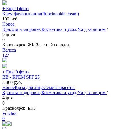
+ Ещё 0 фото
Крем флуоцинонид(fluocinonide cream)
100
руб.
Новое
Красота и здоровье
/
Косметика и уход
/
Уход за лицом
/
9 дней
0
Красноярск, ЖК Зеленый городок
Велеса
127
+ Ещё 0 фото
ВВ - КРЕМ SPF 25
3 300
руб.
Новое
Крем для лица
Секрет красоты
Красота и здоровье
/
Косметика и уход
/
Уход за лицом
/
4 дня
0
Красноярск, БКЗ
Volchoc
0