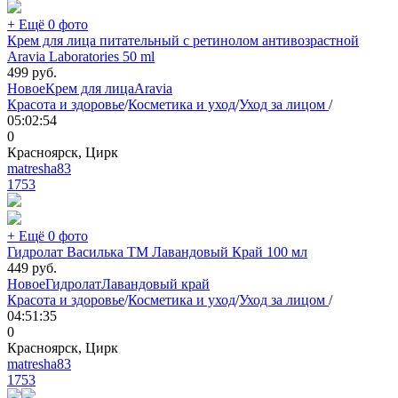
+ Ещё 0 фото
Крем для лица питательный с ретинолом антивозрастной
Aravia Laboratories 50 ml
499
руб.
Новое
Крем для лица
Aravia
Красота и здоровье
/
Косметика и уход
/
Уход за лицом
/
05:02:54
0
Красноярск, Цирк
matresha83
1753
+ Ещё 0 фото
Гидролат Василька ТМ Лавандовый Край 100 мл
449
руб.
Новое
Гидролат
Лавандовый край
Красота и здоровье
/
Косметика и уход
/
Уход за лицом
/
04:51:35
0
Красноярск, Цирк
matresha83
1753