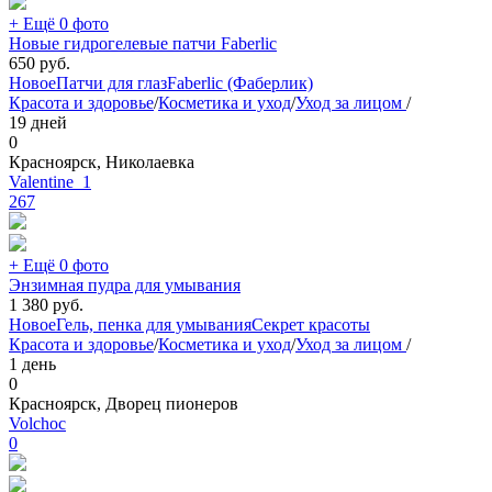
+ Ещё 0 фото
Новые гидрогелевые патчи Faberlic
650
руб.
Новое
Патчи для глаз
Faberlic (Фаберлик)
Красота и здоровье
/
Косметика и уход
/
Уход за лицом
/
19 дней
0
Красноярск, Николаевка
Valentine_1
267
+ Ещё 0 фото
Энзимная пудра для умывания
1 380
руб.
Новое
Гель, пенка для умывания
Секрет красоты
Красота и здоровье
/
Косметика и уход
/
Уход за лицом
/
1 день
0
Красноярск, Дворец пионеров
Volchoc
0