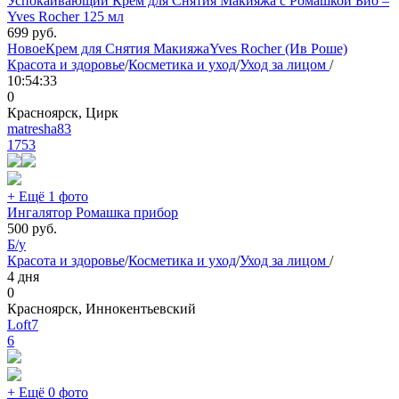
Успокаивающий Крем для Снятия Макияжа с Ромашкой Био –
Yves Rocher 125 мл
699
руб.
Новое
Крем для Снятия Макияжа
Yves Rocher (Ив Роше)
Красота и здоровье
/
Косметика и уход
/
Уход за лицом
/
10:54:33
0
Красноярск, Цирк
matresha83
1753
+ Ещё 1 фото
Ингалятор Ромашка прибор
500
руб.
Б/у
Красота и здоровье
/
Косметика и уход
/
Уход за лицом
/
4 дня
0
Красноярск, Иннокентьевский
Loft7
6
+ Ещё 0 фото