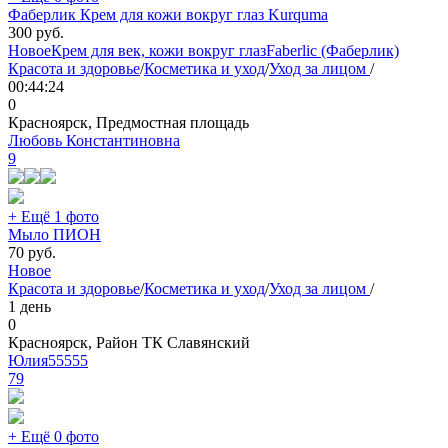
Фаберлик Крем для кожи вокруг глаз Kurquma
300
руб.
Новое
Крем для век, кожи вокруг глаз
Faberlic (Фаберлик)
Красота и здоровье
/
Косметика и уход
/
Уход за лицом
/
00:44:24
0
Красноярск, Предмостная площадь
Любовь Константиновна
9
+ Ещё 1 фото
Мыло ПИОН
70
руб.
Новое
Красота и здоровье
/
Косметика и уход
/
Уход за лицом
/
1 день
0
Красноярск, Район ТК Славянский
Юлия55555
79
+ Ещё 0 фото