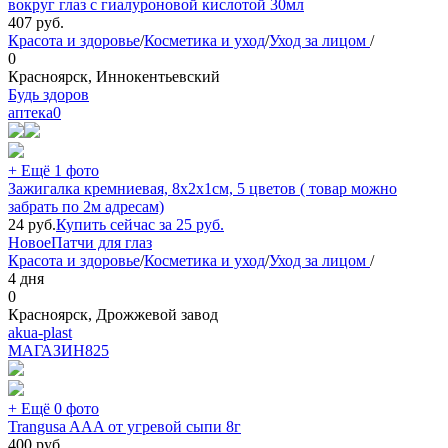
вокруг глаз с гиалуроновой кислотой 30мл
407
руб.
Красота и здоровье
/
Косметика и уход
/
Уход за лицом
/
0
Красноярск, Иннокентьевский
Будь здоров
аптека
0
+ Ещё 1 фото
Зажигалка кремниевая, 8x2x1cм, 5 цветов ( товар можно
забрать по 2м адресам)
24
руб.
Купить сейчас за
25
руб.
Новое
Патчи для глаз
Красота и здоровье
/
Косметика и уход
/
Уход за лицом
/
4 дня
0
Красноярск, Дрожжевой завод
akua-plast
МАГАЗИН
825
+ Ещё 0 фото
Trangusa AAA от угревой сыпи 8г
400
руб.