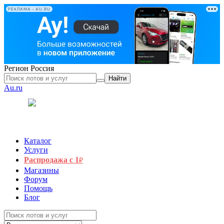
РЕКЛАМА • AU.RU
Регион
Россия
Найти
Au.ru
Каталог
Услуги
Распродажа с 1
₽
Магазины
Форум
Помощь
Блог