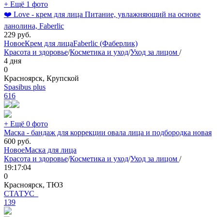
+ Ещё 1 фото
❤️ Love - крем для лица Питание, увлажняющий на основе
ланолина, Faberlic
229
руб.
Новое
Крем для лица
Faberlic (Фаберлик)
Красота и здоровье
/
Косметика и уход
/
Уход за лицом
/
4 дня
0
Красноярск, Крупской
Spasibus plus
616
+ Ещё 0 фото
Маска - бандаж для коррекции овала лица и подбородка новая
600
руб.
Новое
Маска для лица
Красота и здоровье
/
Косметика и уход
/
Уход за лицом
/
19:17:04
0
Красноярск, ТЮЗ
СТАТУС_
139