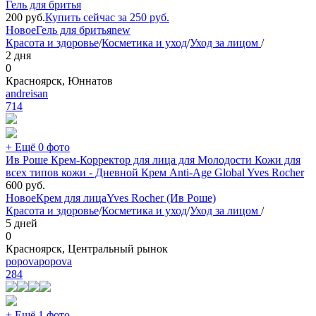
Гель для бритья
200
руб.
Купить сейчас за
250
руб.
Новое
Гель для бритья
new
Красота и здоровье
/
Косметика и уход
/
Уход за лицом
/
2 дня
0
Красноярск, Юннатов
andreisan
714
+ Ещё 0 фото
Ив Роше Крем-Корректор для лица для Молодости Кожи для
всех типов кожи - Дневной Крем Anti-Age Global Yves Rocher
600
руб.
Новое
Крем для лица
Yves Rocher (Ив Роше)
Красота и здоровье
/
Косметика и уход
/
Уход за лицом
/
5 дней
0
Красноярск, Центральный рынок
popovapopova
284
+ Ещё 1 фото