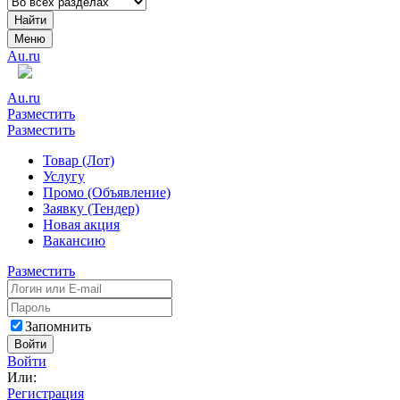
Найти
Меню
Au.ru
Au.ru
Разместить
Разместить
Товар (Лот)
Услугу
Промо (Объявление)
Заявку (Тендер)
Новая акция
Вакансию
Разместить
Запомнить
Войти
Войти
Или:
Регистрация