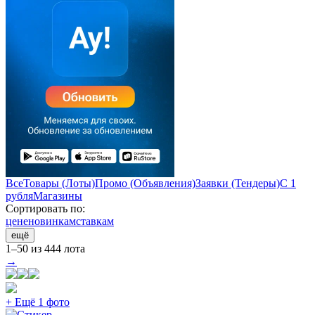
Все
Товары (Лоты)
Промо (Объявления)
Заявки (Тендеры)
С 1
рубля
Магазины
Сортировать по:
цене
новинкам
ставкам
ещё
1–50 из 444 лота
→
+ Ещё 1 фото