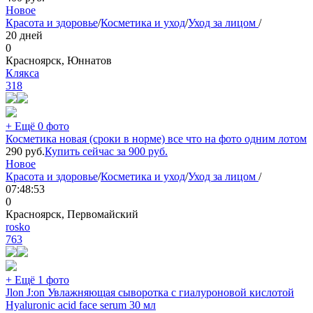
Новое
Красота и здоровье
/
Косметика и уход
/
Уход за лицом
/
20 дней
0
Красноярск, Юннатов
Клякса
318
+ Ещё 0 фото
Косметика новая (сроки в норме) все что на фото одним лотом
290
руб.
Купить сейчас за
900
руб.
Новое
Красота и здоровье
/
Косметика и уход
/
Уход за лицом
/
07:48:53
0
Красноярск, Первомайский
rosko
763
+ Ещё 1 фото
Jlon J:on Увлажняющая сыворотка с гиалуроновой кислотой
Hyaluronic acid face serum 30 мл