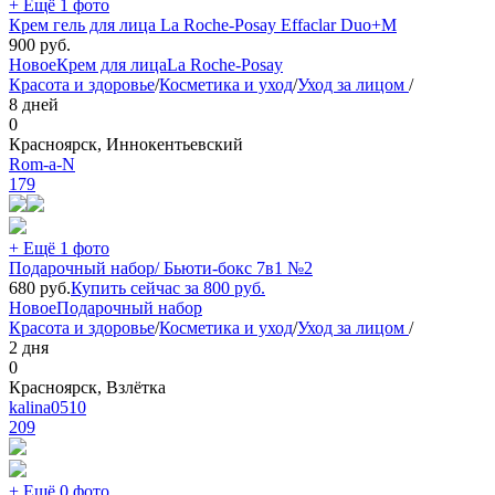
+ Ещё 1 фото
Крем гель для лица La Roche-Posay Effaclar Duo+M
900
руб.
Новое
Крем для лица
La Roche-Posay
Красота и здоровье
/
Косметика и уход
/
Уход за лицом
/
8 дней
0
Красноярск, Иннокентьевский
Rom-a-N
179
+ Ещё 1 фото
Подарочный набор/ Бьюти-бокс 7в1 №2
680
руб.
Купить сейчас за
800
руб.
Новое
Подарочный набор
Красота и здоровье
/
Косметика и уход
/
Уход за лицом
/
2 дня
0
Красноярск, Взлётка
kalina0510
209
+ Ещё 0 фото