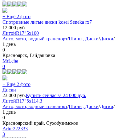
+ Ещё 2 фото
Спотривные литые диски kosei Seneka rx7
12 000
руб.
Литой
R17"
5x100
Авто, мото, водный транспорт
/
Шины, Диски
/
Диски
/
1 день
0
Красноярск, Гайдашовка
MrLeha
0
+ Ещё 2 фото
Диски
23 000
руб.
Купить сейчас за
24 000
руб.
Литой
R17"
5x114.3
Авто, мото, водный транспорт
/
Шины, Диски
/
Диски
/
1 день
0
Красноярский край, Сухобузимское
Artur222333
3