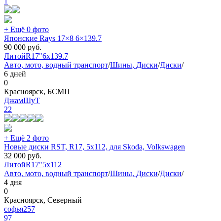
1
+ Ещё 0 фото
Японские Rays 17×8 6×139.7
90 000
руб.
Литой
R17"
6x139.7
Авто, мото, водный транспорт
/
Шины, Диски
/
Диски
/
6 дней
0
Красноярск, БСМП
ДжамШуТ
22
+ Ещё 2 фото
Новые диски RST, R17, 5x112, для Skoda, Volkswagen
32 000
руб.
Литой
R17"
5x112
Авто, мото, водный транспорт
/
Шины, Диски
/
Диски
/
4 дня
0
Красноярск, Северный
софья257
97