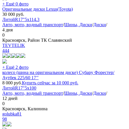
+ Ещё 0 фото
Оригинальные диски Lexus(Toyota)
30 000
руб.
Литой
R17"
5x114.3
Авто, мото, водный транспорт
/
Шины, Диски
/
Диски
/
4 дня
0
Красноярск, Район ТК Славянский
TEVTELIK
444
+ Ещё 2 фото
колесо (шина на оригинальном диске) Субару Форестер/
Аутбек 225/60 17’’
8 000
руб.
Купить сейчас за
10 000
руб.
Литой
R17"
5x100
Авто, мото, водный транспорт
/
Шины, Диски
/
Диски
/
12 дней
0
Красноярск, Калинина
golubka81
98