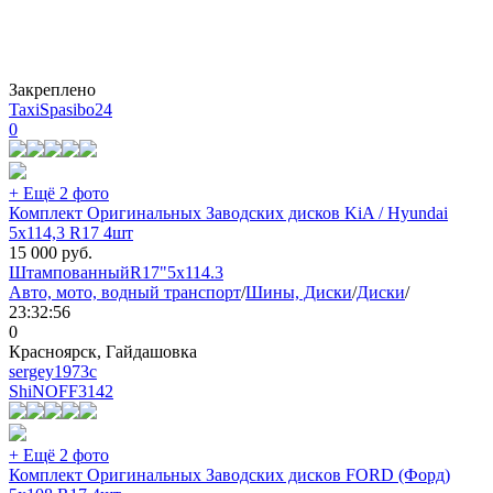
Закреплено
TaxiSpasibo24
0
+ Ещё 2 фото
Комплект Оригинальных Заводских дисков KiA / Hyundai
5х114,3 R17 4шт
15 000
руб.
Штампованный
R17"
5x114.3
Авто, мото, водный транспорт
/
Шины, Диски
/
Диски
/
23:32:56
0
Красноярск, Гайдашовка
sergey1973с
ShiNOFF
3142
+ Ещё 2 фото
Комплект Оригинальных Завoдских дискoв FORD (Форд)