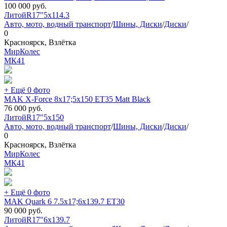
100 000
руб.
Литой
R17"
5x114.3
Авто, мото, водный транспорт
/
Шины, Диски
/
Диски
/
0
Красноярск, Взлётка
МирКолес
МК
41
+ Ещё 0 фото
MAK X-Force 8x17;5x150 ET35 Matt Black
76 000
руб.
Литой
R17"
5x150
Авто, мото, водный транспорт
/
Шины, Диски
/
Диски
/
0
Красноярск, Взлётка
МирКолес
МК
41
+ Ещё 0 фото
MAK Quark 6 7.5x17;6x139.7 ET30
90 000
руб.
Литой
R17"
6x139.7