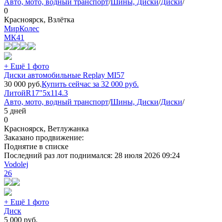
Авто, мото, водный транспорт
/
Шины, Диски
/
Диски
/
0
Красноярск, Взлётка
МирКолес
МК
41
+ Ещё 1 фото
Диски автомобильные Replay MI57
30 000
руб.
Купить сейчас за
32 000
руб.
Литой
R17"
5x114.3
Авто, мото, водный транспорт
/
Шины, Диски
/
Диски
/
5 дней
0
Красноярск, Ветлужанка
Заказано продвижение:
Поднятие в списке
Последний раз лот поднимался:
28 июля 2026 09:24
Vodolej
26
+ Ещё 1 фото
Диск
5 000
руб.