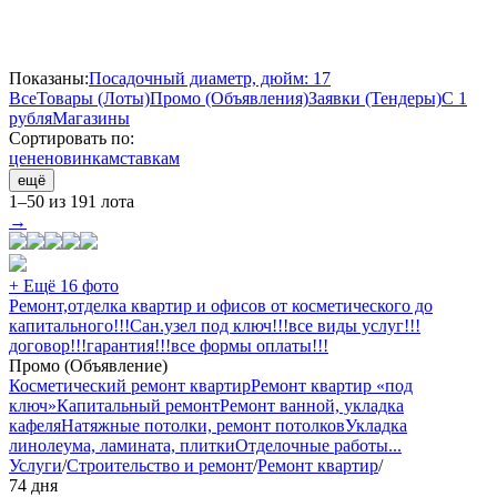
Показаны:
Посадочный диаметр, дюйм: 17
Все
Товары (Лоты)
Промо (Объявления)
Заявки (Тендеры)
С 1
рубля
Магазины
Сортировать по:
цене
новинкам
ставкам
ещё
1–50 из 191 лота
→
+ Ещё 16 фото
Ремонт,отделка квартир и офисов от косметического до
капитального!!!Сан.узел под ключ!!!все виды услуг!!!
договор!!!гарантия!!!все формы оплаты!!!
Промо (Объявление)
Косметический ремонт квартир
Ремонт квартир «под
ключ»
Капитальный ремонт
Ремонт ванной, укладка
кафеля
Натяжные потолки, ремонт потолков
Укладка
линолеума, ламината, плитки
Отделочные работы
...
Услуги
/
Строительство и ремонт
/
Ремонт квартир
/
74 дня