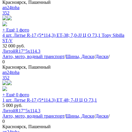
Красноярск, Пашенный
an24toha
352
+ Ещё 1 фото
4 шт. Литье R-17 (5*114,3) ET-38; 7,0-JJ Ц О 73,1 Topy Sibilla
ST-V
32 000
руб.
Литой
R17"
5x114.3
Авто, мото, водный транспорт
/
Шины, Диски
/
Диски
/
0
Красноярск, Пашенный
an24toha
352
+ Ещё 0 фото
1 шт. Литье R-17 (5*114.3) ET 48; 7-JJ Ц О 73,1
5 000
руб.
Литой
R17"
5x114.3
Авто, мото, водный транспорт
/
Шины, Диски
/
Диски
/
0
Красноярск, Пашенный
an24toha