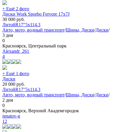
+ Ещё 2 фото
Диски Work Sporbo Fervore 17х7J
30 000
руб.
Литой
R17"
5x114.3
Авто, мото, водный транспорт
/
Шины, Диски
/
Диски
/
3 дня
0
Красноярск, Центральный парк
Alexandr_261
4
+ Ещё 1 фото
Диски
20 000
руб.
Литой
R17"
5x114.3
Авто, мото, водный транспорт
/
Шины, Диски
/
Диски
/
2 дня
0
Красноярск, Верхний Академгородок
ignatov-g
12