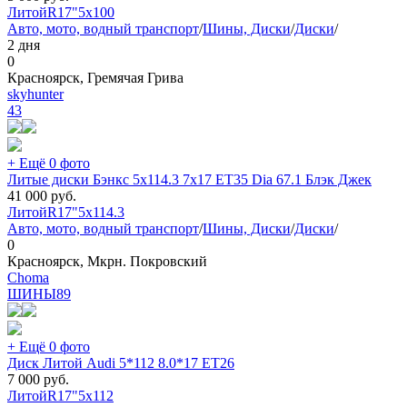
Литой
R17"
5x100
Авто, мото, водный транспорт
/
Шины, Диски
/
Диски
/
2 дня
0
Красноярск, Гремячая Грива
skyhunter
43
+ Ещё 0 фото
Литые диски Бэнкс 5x114.3 7x17 ET35 Dia 67.1 Блэк Джек
41 000
руб.
Литой
R17"
5x114.3
Авто, мото, водный транспорт
/
Шины, Диски
/
Диски
/
0
Красноярск, Мкрн. Покровский
Choma
ШИНЫ
89
+ Ещё 0 фото
Диск Литой Audi 5*112 8.0*17 ET26
7 000
руб.
Литой
R17"
5x112