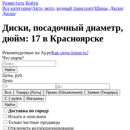
Разместить
Войти
Все категории
/
Авто, мото, водный транспорт
/
Шины, Диски
/
Диски
/
Диски, посадочный диаметр,
дюйм: 17 в Красноярске
Рекомендуемые на Ау.ру
Как сюда попасть?
Что ищем?
Найти
Цена, руб.
Цена
Все
Товары (Лоты)
Промо (Объявления)
Заявки (Тендеры)
С 1 рубля
Магазины
Доставка по городу
Искать в описании
Только частные продавцы
Отключить коллекционирование