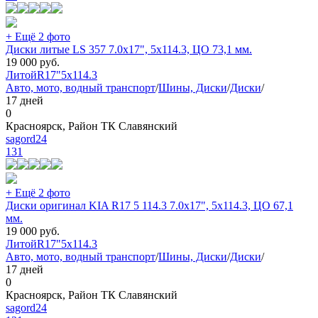
+ Ещё 2 фото
Диски литые LS 357 7.0x17", 5x114.3, ЦО 73,1 мм.
19 000
руб.
Литой
R17"
5x114.3
Авто, мото, водный транспорт
/
Шины, Диски
/
Диски
/
17 дней
0
Красноярск, Район ТК Славянский
sagord24
131
+ Ещё 2 фото
Диски оригинал KIA R17 5 114.3 7.0x17", 5x114.3, ЦО 67,1
мм.
19 000
руб.
Литой
R17"
5x114.3
Авто, мото, водный транспорт
/
Шины, Диски
/
Диски
/
17 дней
0
Красноярск, Район ТК Славянский
sagord24