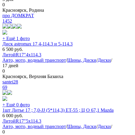
0
Красноярск, Родина
про ДОМКРАТ
1452
+ Ещё 1 фото
Диск astromax 17 4-114.3 и 5-114.3
6 500
руб.
Литой
R17"
4x114.3
Авто, мото, водный транспорт
/
Шины, Диски
/
Диски
/
17 дней
0
Красноярск, Верхняя Базаиха
santei28
69
+ Ещё 0 фото
1шт Литье 17 ; 7,0-JJ (5*114,3) ET-55 ; Ц О 67,1 Mazda
6 000
руб.
Литой
R17"
5x114.3
Авто, мото, водный транспорт
/
Шины, Диски
/
Диски
/
0