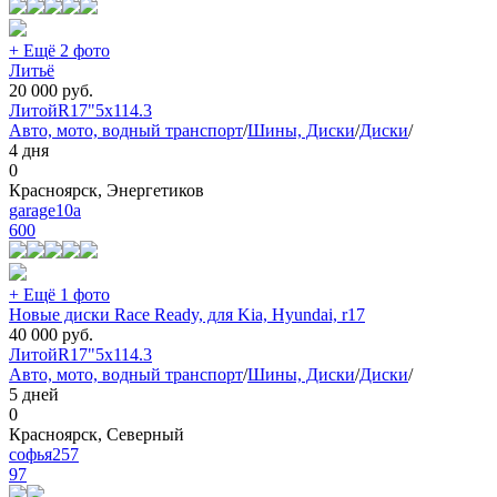
+ Ещё 2 фото
Литьё
20 000
руб.
Литой
R17"
5x114.3
Авто, мото, водный транспорт
/
Шины, Диски
/
Диски
/
4 дня
0
Красноярск, Энергетиков
garage10a
600
+ Ещё 1 фото
Новые диски Race Ready, для Kia, Hyundai, r17
40 000
руб.
Литой
R17"
5x114.3
Авто, мото, водный транспорт
/
Шины, Диски
/
Диски
/
5 дней
0
Красноярск, Северный
софья257
97