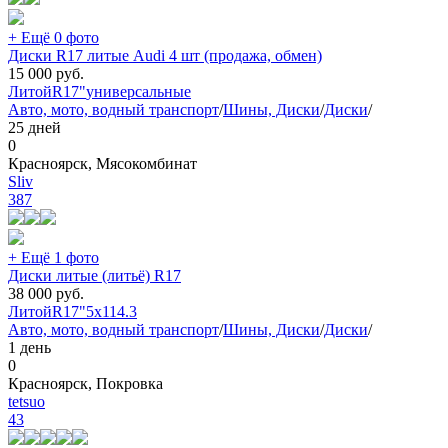
+ Ещё 0 фото
Диски R17 литые Audi 4 шт (продажа, обмен)
15 000
руб.
Литой
R17"
универсальные
Авто, мото, водный транспорт
/
Шины, Диски
/
Диски
/
25 дней
0
Красноярск, Мясокомбинат
Sliv
387
+ Ещё 1 фото
Диски литые (литьё) R17
38 000
руб.
Литой
R17"
5x114.3
Авто, мото, водный транспорт
/
Шины, Диски
/
Диски
/
1 день
0
Красноярск, Покровка
tetsuo
43