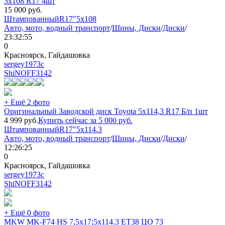
5х108 R17 4шт
15 000
руб.
Штампованный
R17"
5x108
Авто, мото, водный транспорт
/
Шины, Диски
/
Диски
/
23:32:55
0
Красноярск, Гайдашовка
sergey1973с
ShiNOFF
3142
+ Ещё 2 фото
Оригинальный Заводской диск Toyota 5х114,3 R17 Б/п 1шт
4 999
руб.
Купить сейчас за
5 000
руб.
Штампованный
R17"
5x114.3
Авто, мото, водный транспорт
/
Шины, Диски
/
Диски
/
12:26:25
0
Красноярск, Гайдашовка
sergey1973с
ShiNOFF
3142
+ Ещё 0 фото
MKW MK-F74 HS 7,5x17;5x114.3 ET38 ЦО 73