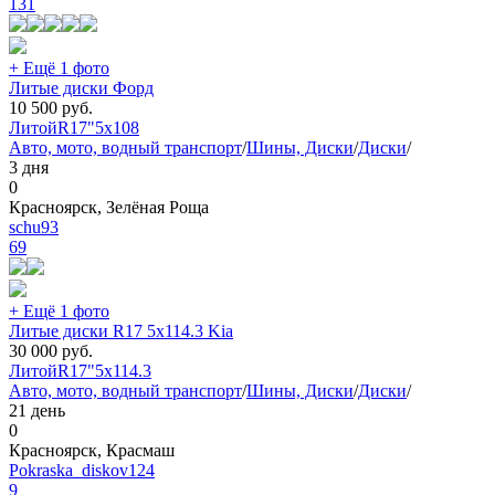
131
+ Ещё 1 фото
Литые диски Форд
10 500
руб.
Литой
R17"
5x108
Авто, мото, водный транспорт
/
Шины, Диски
/
Диски
/
3 дня
0
Красноярск, Зелёная Роща
schu93
69
+ Ещё 1 фото
Литые диски R17 5x114.3 Kia
30 000
руб.
Литой
R17"
5x114.3
Авто, мото, водный транспорт
/
Шины, Диски
/
Диски
/
21 день
0
Красноярск, Красмаш
Pokraska_diskov124
9