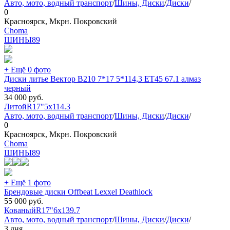
Авто, мото, водный транспорт
/
Шины, Диски
/
Диски
/
0
Красноярск, Мкрн. Покровский
Choma
ШИНЫ
89
+ Ещё 0 фото
Диски литье Вектор В210 7*17 5*114,3 ET45 67.1 алмаз
черный
34 000
руб.
Литой
R17"
5x114.3
Авто, мото, водный транспорт
/
Шины, Диски
/
Диски
/
0
Красноярск, Мкрн. Покровский
Choma
ШИНЫ
89
+ Ещё 1 фото
Брендовые диски Offbeat Lexxel Deathlock
55 000
руб.
Кованый
R17"
6x139.7
Авто, мото, водный транспорт
/
Шины, Диски
/
Диски
/
3 дня