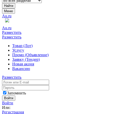
Найти
Меню
Au.ru
Au.ru
Разместить
Разместить
Товар (Лот)
Услугу
Промо (Объявление)
Заявку (Тендер)
Новая акция
Вакансию
Разместить
Запомнить
Войти
Войти
Или:
Регистрация