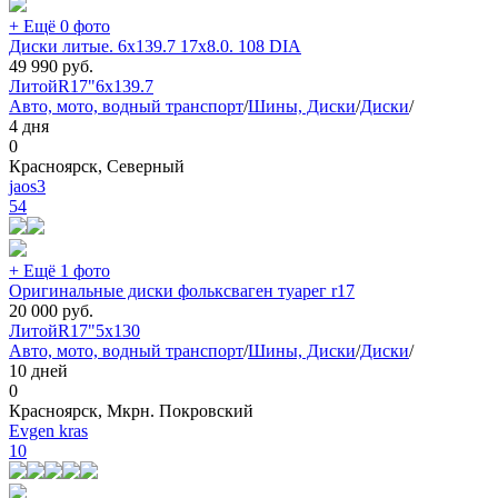
+ Ещё 0 фото
Диски литые. 6x139.7 17x8.0. 108 DIA
49 990
руб.
Литой
R17"
6x139.7
Авто, мото, водный транспорт
/
Шины, Диски
/
Диски
/
4 дня
0
Красноярск, Северный
jaos3
54
+ Ещё 1 фото
Оригинальные диски фольксваген туарег r17
20 000
руб.
Литой
R17"
5x130
Авто, мото, водный транспорт
/
Шины, Диски
/
Диски
/
10 дней
0
Красноярск, Мкрн. Покровский
Evgen kras
10