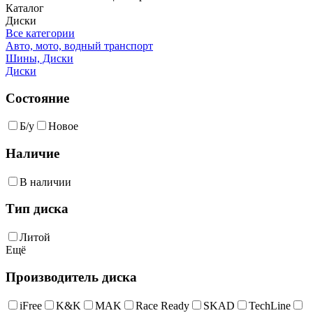
Каталог
Диски
Все категории
Авто, мото, водный транспорт
Шины, Диски
Диски
Состояние
Б/у
Новое
Наличие
В наличии
Тип диска
Литой
Ещё
Производитель диска
iFree
K&K
MAK
Race Ready
SKAD
TechLine