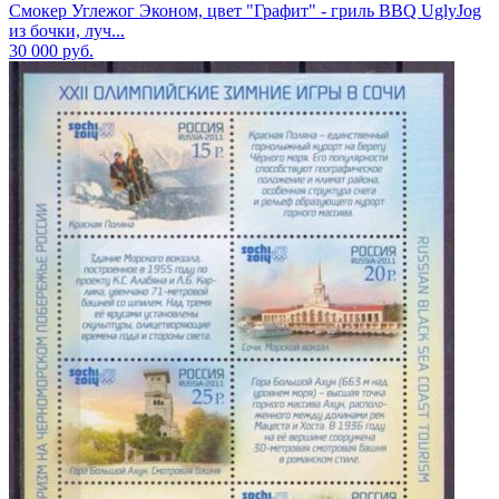
Смокер Углежог Эконом, цвет "Графит" - гриль BBQ UglyJog
из бочки, луч...
30 000
руб.