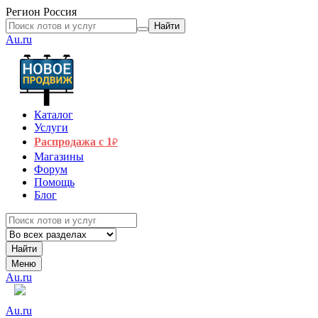
Регион
Россия
Найти
Au.ru
Каталог
Услуги
Распродажа с 1
₽
Магазины
Форум
Помощь
Блог
Найти
Меню
Au.ru
Au.ru