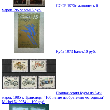
СССР 1975г-живопись-6
марок. 2к- залом
15
руб.
Куба 1973 Балет.
10
руб.
Полная серия Кубы из 5-ти
марок 1985 г. Транспорт "100-летие изобретения мотоцикла"
Michel № 2954 -...
100
руб.