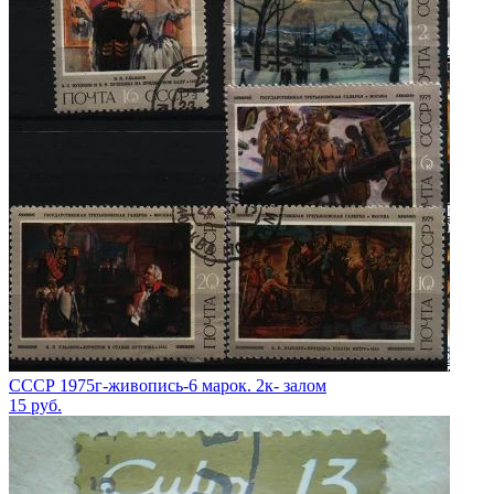
СССР 1975г-живопись-6 марок. 2к- залом
15
руб.