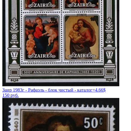
Заир 1983г - Рафаэль - блок чистый - каталог=4.66$
150
руб.