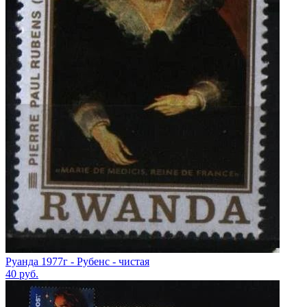
Руанда 1977г - Рубенс - чистая
40
руб.