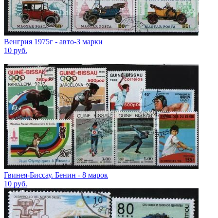
Венгрия 1975г - авто-3 марки
10
руб.
Гвинея-Биссау. Бенин - 8 марок
10
руб.