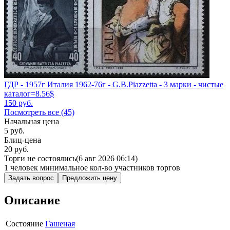
ГДР - 1957г Италия 1962-76г - G.B.Piazzetta - 3 марки - чистые
каталог=8.56$
150
руб.
Посмотреть все (45)
Начальная цена
5
руб.
Блиц-цена
20 руб.
Торги не состоялись
(6 авг 2026 06:14)
1 человек
минимальное кол-во участников торгов
Задать вопрос
Предложить цену
Описание
Состояние
Гашеная