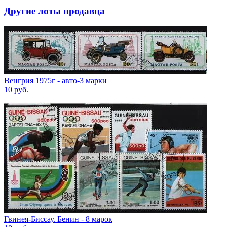
Другие лоты продавца
Венгрия 1975г - авто-3 марки
10
руб.
Гвинея-Биссау. Бенин - 8 марок