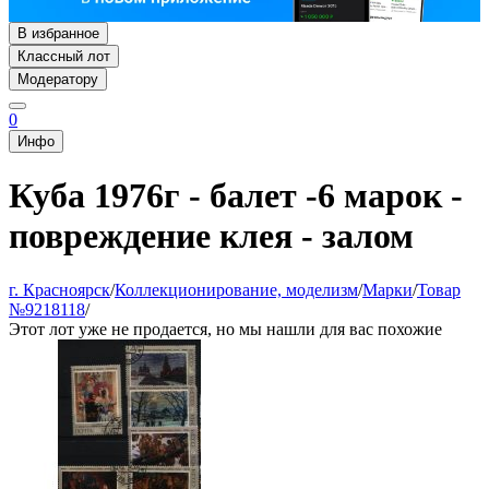
В избранное
Классный лот
Модератору
0
Инфо
Куба 1976г - балет -6 марок -
повреждение клея - залом
г. Красноярск
/
Коллекционирование, моделизм
/
Марки
/
Товар
№9218118
/
Этот лот уже не продается, но мы нашли для вас похожие