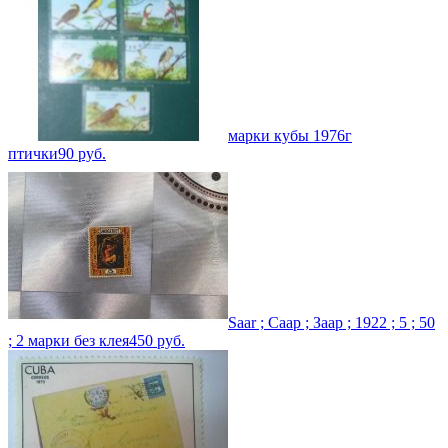
марки кубы 1976г
птички
90
руб.
Saar ; Саар ; Заар ; 1922 ; 5 ; 50
; 2 марки без клея
450
руб.