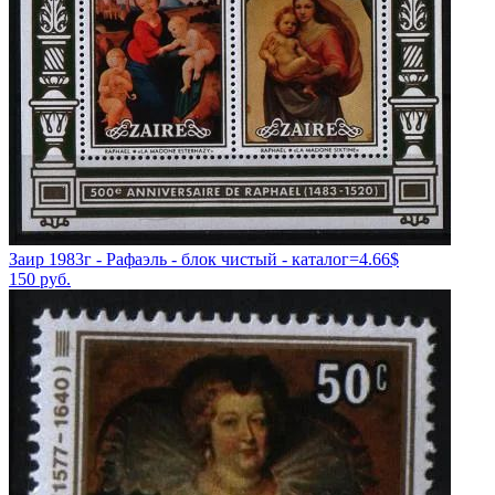
Заир 1983г - Рафаэль - блок чистый - каталог=4.66$
150
руб.