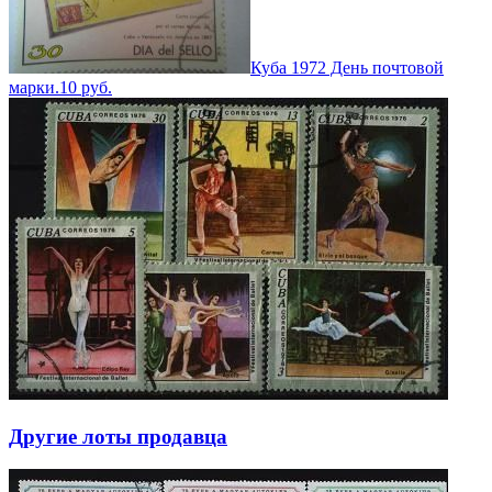
Куба 1972 День почтовой
марки.
10
руб.
Другие лоты продавца