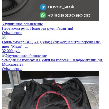
Улучшенное объявление
Перетяжка руля. Подогрев руля. Гарантия!
Объявление
Гриль смокер BBQ - UglyJog (Углежог) Кантри версия Lite,
цвет "Медь" -...
32 000
руб.
Улучшенное объявление
Чемодан на колёсах и Сумки на колесах. Склад-Магазин. ул.
Молокова 28
Объявление