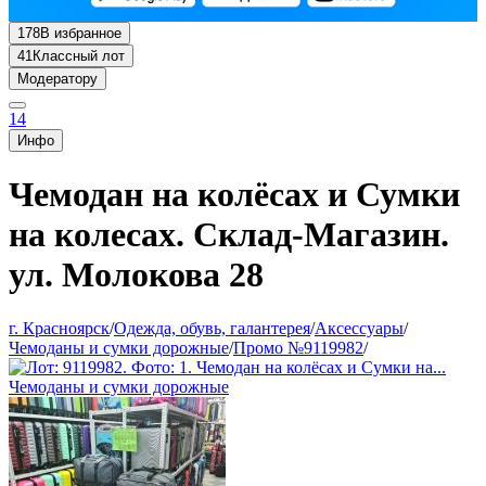
178
В избранное
41
Классный лот
Модератору
14
Инфо
Чемодан на колёсах и Сумки
на колесах. Склад-Магазин.
ул. Молокова 28
г. Красноярск
/
Одежда, обувь, галантерея
/
Аксессуары
/
Чемоданы и сумки дорожные
/
Промо №9119982
/