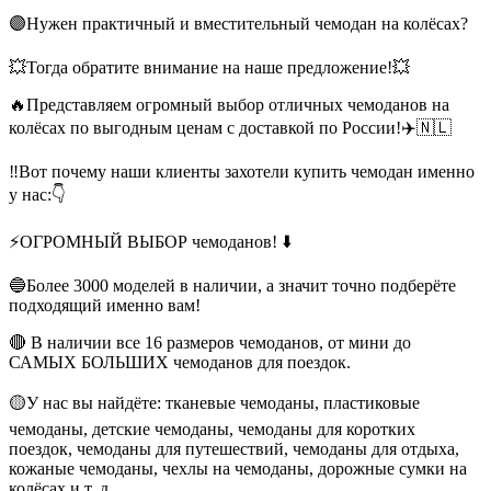
🟣Нужен практичный и вместительный чемодан на колёсах?
💥Тогда обратите внимание на наше предложение!💥
🔥Представляем огромный выбор отличных чемоданов на
колёсах по выгодным ценам с доставкой по России!✈️🇳🇱
‼️Вот почему наши клиенты захотели купить чемодан именно
у нас:👇
⚡ОГРОМНЫЙ ВЫБОР чемоданов! ⬇️
🔵Более 3000 моделей в наличии, а значит точно подберёте
подходящий именно вам!
🔴 В наличии все 16 размеров чемоданов, от мини до
САМЫХ БОЛЬШИХ чемоданов для поездок.
🟡У нас вы найдёте: тканевые чемоданы, пластиковые
чемоданы, детские чемоданы, чемоданы для коротких
поездок, чемоданы для путешествий, чемоданы для отдыха,
кожаные чемоданы, чехлы на чемоданы, дорожные сумки на
колёсах и т. д.