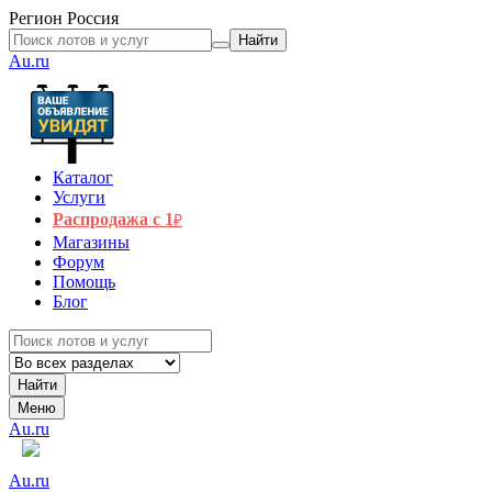
Регион
Россия
Найти
Au.ru
Каталог
Услуги
Распродажа с 1
₽
Магазины
Форум
Помощь
Блог
Найти
Меню
Au.ru
Au.ru