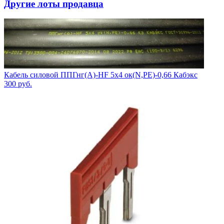
Другие лоты продавца
Кабель силовой ППГнг(А)-HF 5х4 ок(N,PE)-0,66 Кабэкс
300
руб.