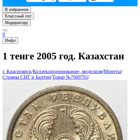
В избранное
Классный лот
Модератору
0
Инфо
1 тенге 2005 год. Казахстан
г. Красноярск
/
Коллекционирование, моделизм
/
Монеты
/
Страны СНГ и Балтии
/
Товар №7669791
/