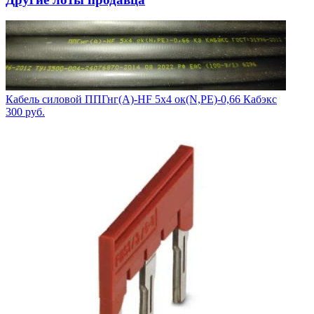
Кабель силовой ППГнг(А)-HF 5х4 ок(N,PE)-0,66 Кабэкс
300
руб.