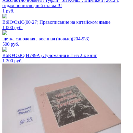
Абсолютно новые!!! Туфли "SHAGаL". Винтаж!!! 2012 г,
отдам по последней ставке!!!
1
руб.
ВбЮ/OzЮ(00-27) Правописание на китайском языке
1 000
руб.
щетка сапожная , военная (новые)(204-9\3)
500
руб.
ВбЮ/OzЮ(Н799А) Луномания к-т из 2-х книг
1 200
руб.