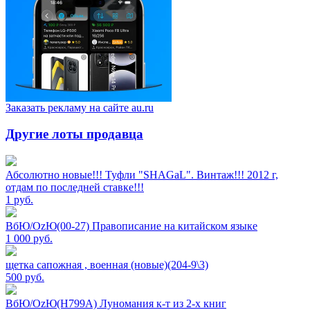
Заказать рекламу на сайте au.ru
Другие лоты продавца
Абсолютно новые!!! Туфли "SHAGаL". Винтаж!!! 2012 г,
отдам по последней ставке!!!
1
руб.
ВбЮ/OzЮ(00-27) Правописание на китайском языке
1 000
руб.
щетка сапожная , военная (новые)(204-9\3)
500
руб.
ВбЮ/OzЮ(Н799А) Луномания к-т из 2-х книг