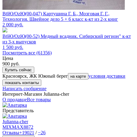
ВбЮ/OzЮ(00-047) Картушина Г. Б., Мозговая Г. Г.,
Технология. Швейное дело 5 + 6 класс к-кт из 2-х книг
2 000
руб.
ВбЮ/OzЮ(00-52) Медный всадник. Сибирский регион" к-кт
из 3-х выпусков
1 500
руб.
Посмотреть все (61356)
Цена
900
руб.
Купить сейчас
Красноярск, ЖК Южный берег
условия доставки
на карте
показать контакты
Написать сообщение
Интернет-Магазин Julianna-cher
О продавце
Все товары
Представитель
Julianna-cher
MIXMAX
8872
Отзывы
+19021
/
−26