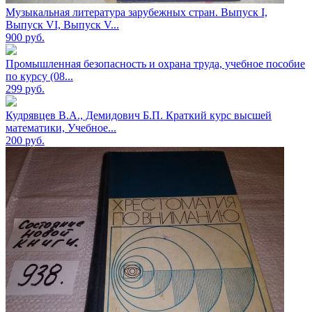
Музыкальная литература зарубежных стран. Выпуск I,
Выпуск VI, Выпуск V...
900
руб.
Промышленная безопасность и охрана труда, учебное пособие
по курсу (08...
299
руб.
Кудрявцев В.А., Демидович Б.П. Краткий курс высшей
математики, Учебное...
200
руб.