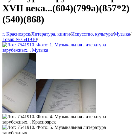
XVII века...(604)(799а)(857*2)
(540)(868)
г. Красноярск
/
Литература, книги
/
Искусство, культура
/
Музыка
/
Товар №7541910
/