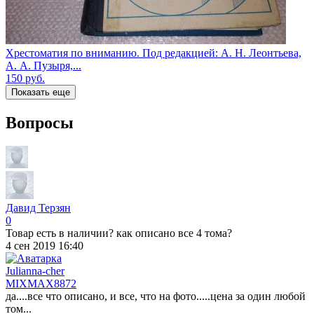
Хрестоматия по вниманию. Под редакцией: А. Н. Леонтьева,
А. А. Пузыря,...
150
руб.
Показать еще
Вопросы
Давид Терзян
0
Товар есть в наличии? как описано все 4 тома?
4 сен 2019 16:40
Julianna-cher
MIXMAX
8872
да....все что описано, и все, что на фото.....цена за один любой
том...