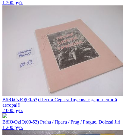
1 200
руб.
ВбЮ/OzЮ(00-53) Песни Сергея Трусова с дарственной
автора!!!
2 000
руб.
ВбЮ/OzЮ(00-53) Praha / Прага / Prag / Prague, Dolezal Jiri
1 200
руб.