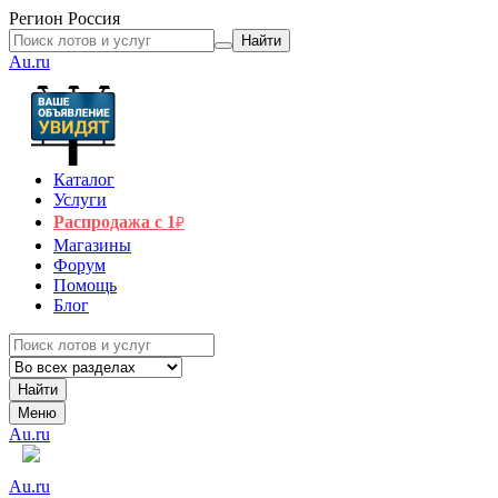
Регион
Россия
Найти
Au.ru
Каталог
Услуги
Распродажа с 1
₽
Магазины
Форум
Помощь
Блог
Найти
Меню
Au.ru
Au.ru