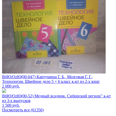
ВбЮ/OzЮ(00-047) Картушина Г. Б., Мозговая Г. Г.,
Технология. Швейное дело 5 + 6 класс к-кт из 2-х книг
2 000
руб.
ВбЮ/OzЮ(00-52) Медный всадник. Сибирский регион" к-кт
из 3-х выпусков
1 500
руб.
Посмотреть все (61356)