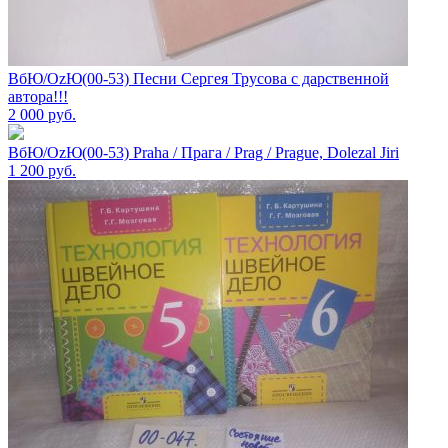
ВбЮ/OzЮ(00-53) Песни Сергея Трусова с дарственной
автора!!!
2 000
руб.
ВбЮ/OzЮ(00-53) Praha / Прага / Prag / Prague, Dolezal Jiri
1 200
руб.