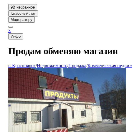
9
В избранное
Классный лот
Модератору
3
Инфо
Продам обменяю магазин
г. Красноярск
/
Недвижимость
/
Продажа
/
Коммерческая недви