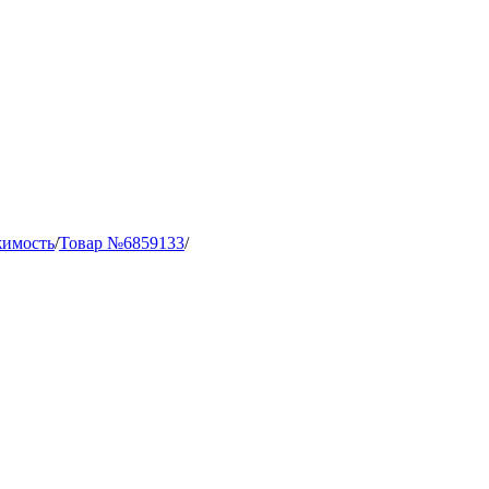
жимость
/
Товар №6859133
/