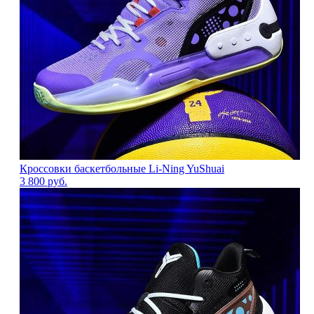
Кроссовки баскетбольные Li-Ning YuShuаi
3 800
руб.