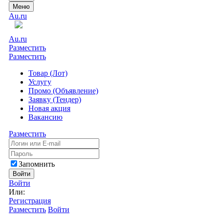
Меню
Au.ru
Au.ru
Разместить
Разместить
Товар (Лот)
Услугу
Промо (Объявление)
Заявку (Тендер)
Новая акция
Вакансию
Разместить
Запомнить
Войти
Войти
Или:
Регистрация
Разместить
Войти