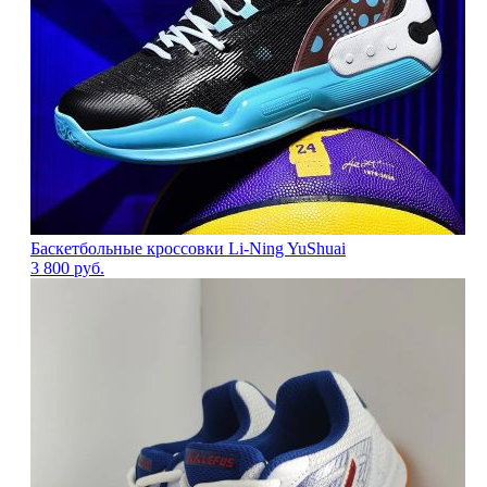
Баскетбольные кроссовки Li-Ning YuShuai
3 800
руб.