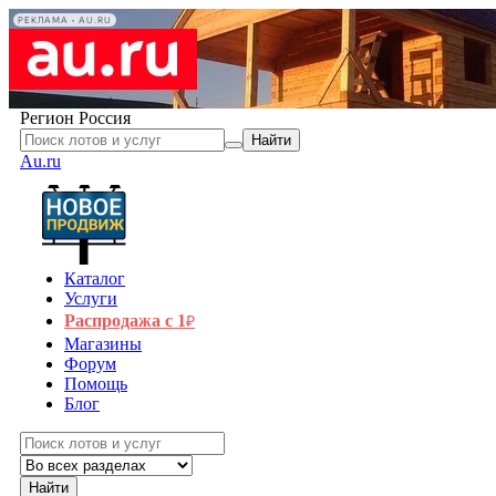
РЕКЛАМА • AU.RU
Регион
Россия
Найти
Au.ru
Каталог
Услуги
Распродажа с 1
₽
Магазины
Форум
Помощь
Блог
Найти