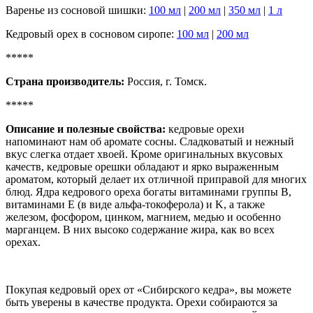
Варенье из сосновой шишки:
100 мл
|
200 мл
|
350 мл
|
1 л
Кедровый орех в сосновом сиропе:
100 мл
|
200 мл
*****
Страна производитель:
Россия, г. Томск.
*****
Описание и полезные свойства:
кедровые орехи
напоминают нам об аромате сосны. Сладковатый и нежный
вкус слегка отдает хвоей. Кроме оригинальных вкусовых
качеств, кедровые орешки обладают и ярко выраженным
ароматом, который делает их отличной приправой для многих
блюд. Ядра кедрового ореха богаты витаминами группы B,
витаминами E (в виде альфа-токоферола) и K, а также
железом, фосфором, цинком, магнием, медью и особенно
марганцем. В них высоко содержание жира, как во всех
орехах.
Покупая кедровый орех от «Сибирского кедра», вы можете
быть уверены в качестве продукта. Орехи собираются за