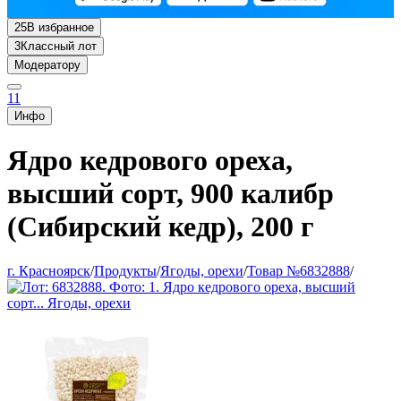
25
В избранное
3
Классный лот
Модератору
11
Инфо
Ядро кедрового ореха,
высший сорт, 900 калибр
(Сибирский кедр), 200 г
г. Красноярск
/
Продукты
/
Ягоды, орехи
/
Товар №6832888
/