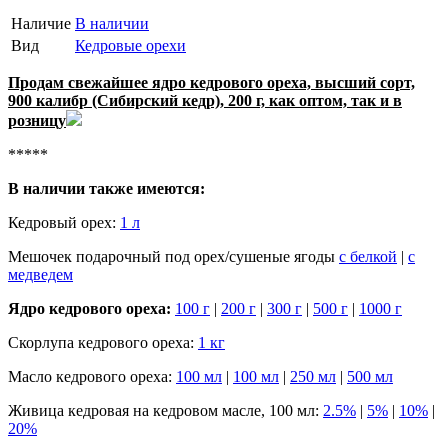
Наличие
В наличии
Вид
Кедровые орехи
Продам свежайшее ядро кедрового ореха, высший сорт,
900 калибр (Сибирский кедр), 200 г, как оптом, так и в
розницу
*****
В наличии также имеются:
Кедровый орех:
1 л
Мешочек подарочный под орех/сушеные ягоды
с белкой
|
с
медведем
Ядро кедрового ореха:
100 г
|
200 г
|
300 г
|
500 г
|
1000 г
Скорлупа кедрового ореха:
1 кг
Масло кедрового ореха:
100 мл
|
100 мл
|
250 мл
|
500 мл
Живица кедровая на кедровом масле, 100 мл:
2.5%
|
5%
|
10%
|
20%