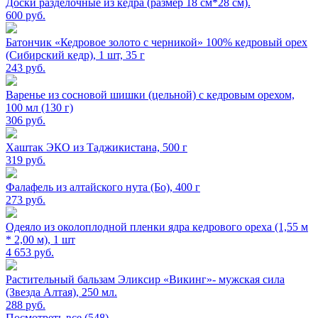
Доски разделочные из кедра (размер 18 см*28 см).
600
руб.
Батончик «Кедровое золото с черникой» 100% кедровый орех
(Сибирский кедр), 1 шт, 35 г
243
руб.
Варенье из сосновой шишки (цельной) с кедровым орехом,
100 мл (130 г)
306
руб.
Хаштак ЭКО из Таджикистана, 500 г
319
руб.
Фалафель из алтайского нута (Бо), 400 г
273
руб.
Одеяло из околоплодной пленки ядра кедрового ореха (1,55 м
* 2,00 м), 1 шт
4 653
руб.
Растительный бальзам Эликсир «Викинг»- мужская сила
(Звезда Алтая), 250 мл.
288
руб.
Посмотреть все (548)