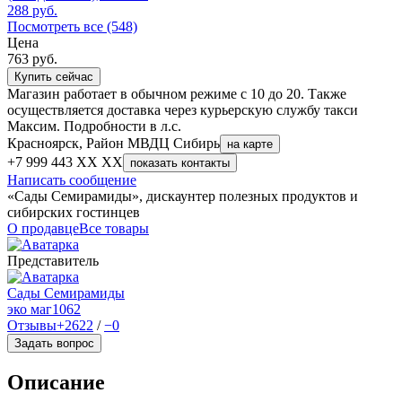
288
руб.
Посмотреть все (548)
Цена
763
руб.
Купить сейчас
Магазин работает в обычном режиме с 10 до 20. Также
осуществляется доставка через курьерскую службу такси
Максим. Подробности в л.с.
Красноярск, Район МВДЦ Сибирь
на карте
+7 999 443 XX XX
показать контакты
Написать сообщение
«Сады Семирамиды», дискаунтер полезных продуктов и
сибирских гостинцев
О продавце
Все товары
Представитель
Сады Семирамиды
эко маг
1062
Отзывы
+2622
/
−0
Задать вопрос
Описание