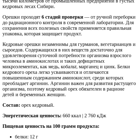
тысячи километров от промышленных предприятий в густых
кедровых лесах Сибири.
Орешки проходят
6 стадий проверки
— от ручной переборки
до радиационного контроля в современной лаборатории. Для
сохранения всех полезных свойств применяется правильная
упаковка, которая защищает продукт.
Кедровые орешки незаменимы для гурманов, вегетарианцев и
сыроедов. Содержащихся в них веществ достаточно для
удовлетворения суточной потребности организма взрослого
человека в аминокислотах и таких дефицитных
микроэлементах, как медь, кобальт, марганец и цинк. Белки
кедрового ореха легко усваиваются и отличаются
повышенным содержанием аминокислот, среди которых
преобладает аргинин. Аргинин важен для развития растущего
организма, поэтому кедровый орех обязателен в рационе
детей и беременных женщин.
Состав:
орех кедровый.
Энергетическая ценность:
660 ккал | 2 760 кДж
Пищевая ценность на 100 грамм продукта:
белки: 12 г