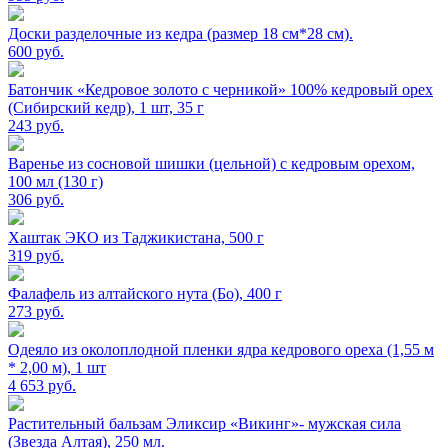
Доски разделочные из кедра (размер 18 см*28 см).
600
руб.
Батончик «Кедровое золото с черникой» 100% кедровый орех
(Сибирский кедр), 1 шт, 35 г
243
руб.
Варенье из сосновой шишки (цельной) с кедровым орехом,
100 мл (130 г)
306
руб.
Хаштак ЭКО из Таджикистана, 500 г
319
руб.
Фалафель из алтайского нута (Бо), 400 г
273
руб.
Одеяло из околоплодной пленки ядра кедрового ореха (1,55 м
* 2,00 м), 1 шт
4 653
руб.
Растительный бальзам Эликсир «Викинг»- мужская сила
(Звезда Алтая), 250 мл.