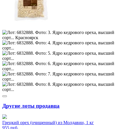
Другие лоты продавца
Грецкий орех (очищенный) из Молдавии, 1 кг
955
руб.