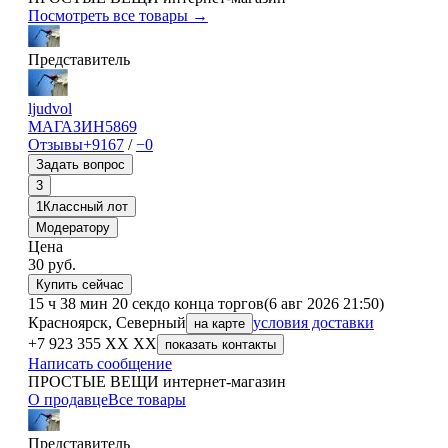
Посмотреть все товары →
Представитель
ljudvol
МАГАЗИН
5869
Отзывы
+9167
/
−0
Задать вопрос
3
1
Классный лот
Модератору
Цена
30
руб.
Купить сейчас
15 ч 38 мин 20 сек
до конца торгов
(6 авг 2026 21:50)
Красноярск, Северный
условия доставки
на карте
+7 923 355 XX XX
показать контакты
Написать сообщение
ПРОСТЫЕ ВЕЩИ интернет-магазин
О продавце
Все товары
Представитель