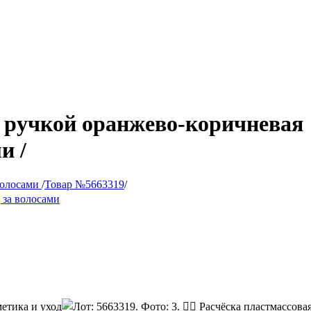
я с ручкой оранжево-коричнева
и /
волосами
/
Товар №5663319
/