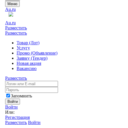
Меню
Au.ru
Au.ru
Разместить
Разместить
Товар (Лот)
Услугу
Промо (Объявление)
Заявку (Тендер)
Новая акция
Вакансию
Разместить
Запомнить
Войти
Войти
Или:
Регистрация
Разместить
Войти