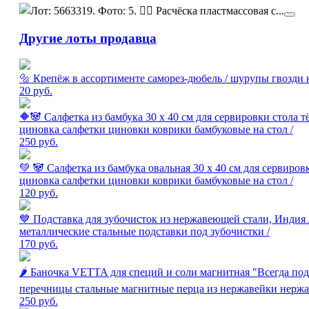
Другие лоты продавца
🔩 Крепёж в ассортименте саморез-дюбель / шурупы гвозди 
20
руб.
🔶🐼 Салфетка из бамбука 30 х 40 см для сервировки стола 
циновка салфетки циновки коврики бамбуковые на стол /
250
руб.
💚 🐼 Салфетка из бамбука овальная 30 х 40 см для сервиро
циновка салфетки циновки коврики бамбуковые на стол /
120
руб.
💙 Подставка для зубочисток из нержавеющей стали, Индия 
металлические стальные подставки под зубочистки /
170
руб.
🌶 Баночка VETTA для специй и соли магнитная "Всегда под
перечницы стальные магнитные перца из нержавейки нержа
250
руб.