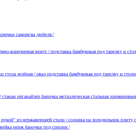
крючки саморезы дюбеля /
тёмно-коричневая венге / подставка бамбуковая под тарелку и с
вки стола зелёная / овал подставка бамбуковая под тарелку и ст
/ стакан органайзер баночка металлическая стальная хромирова
 рукой" из нержавеющей стали / солонка на холодильник плиту 
вейка нерж баночки под специи /