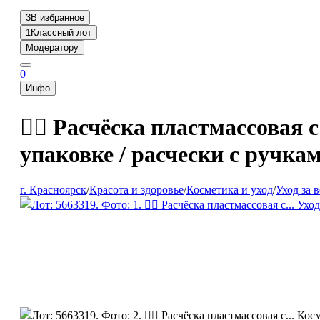
3
В избранное
1
Классный лот
Модератору
0
Инфо
💇‍♀️ Расчёска пластмассова
упаковке / расчески с ручкам
г. Красноярск
/
Красота и здоровье
/
Косметика и уход
/
Уход за 