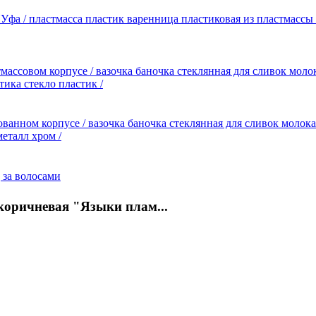
фа / пластмасса пластик варенница пластиковая из пластмассы 
ассовом корпусе / вазочка баночка стеклянная для сливок моло
ика стекло пластик /
анном корпусе / вазочка баночка стеклянная для сливок молок
металл хром /
о-коричневая "Языки плам...