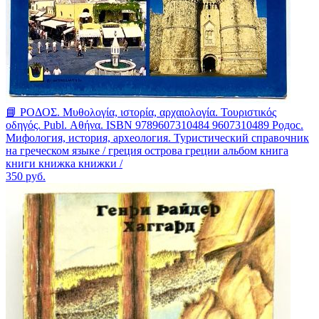
📘 ΡΟΔΟΣ. Μυθολογία, ιστορία, αρχαιολογία. Τουριστικός
οδηγός. Publ. Αθήνα. ISBN 9789607310484 9607310489 Родос.
Мифология, история, археология. Туристический справочник
на греческом языке / греция острова греции альбом книга
книги книжка книжки /
350
руб.