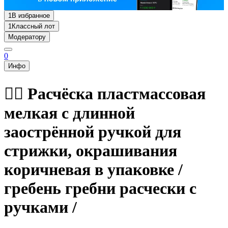
1
В избранное
1
Классный лот
Модератору
0
Инфо
💇‍♀️ Расчёска пластмассовая
мелкая с длинной
заострённой ручкой для
стрижки, окрашивания
коричневая в упаковке /
гребень гребни расчески с
ручками /