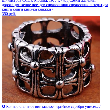
Министров СССР. Москва, 1977 г. / ж/д схемы железная
дорога движение поездов справочники справочная литература
книга книги книжка книжки /
350
руб.
✪ Кольцо стальное винтажное чернёное серебро унисекс /