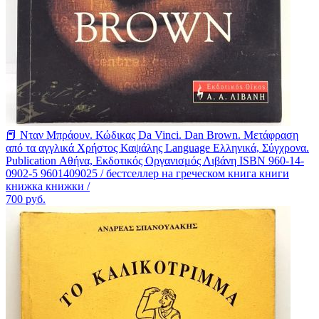
📕 Νταν Μπράουν. Κώδικας Da Vinci. Dan Brown. Μετάφραση
από τα αγγλικά Χρήστος Καψάλης Language Ελληνικά, Σύγχρονα.
Publication Αθήνα, Εκδοτικός Οργανισμός Λιβάνη ISBN 960-14-
0902-5 9601409025 / бестселлер на греческом книга книги
книжка книжки /
700
руб.