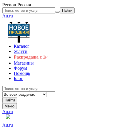
Регион
Россия
Найти
Au.ru
Каталог
Услуги
Распродажа с 1
₽
Магазины
Форум
Помощь
Блог
Найти
Меню
Au.ru
Au.ru