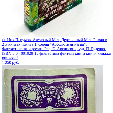
📘 Ник Перумов. Алмазный Меч, Деревянный Меч. Роман в
2-х книгах. Книга 1. Серия "Абсолютная магия".
Фантастический роман. Ред. Е. Арсиневич, худ. П. Руденко.
ISBN 5-04-001028-1 / фантастика фэнтези книга книги книжка
книжки /
1 250
руб.