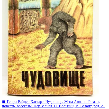
📙 Генри Райдер Хаггарт. Чудовище. Жена Аллана. Роман,
повесть, рассказы. Пер. с англ. Н. Вольнин, В. Голант, ред. А.