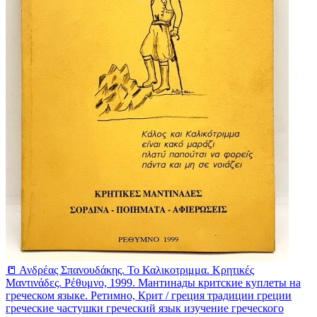
📒 Ανδρέας Σπανουδάκης. Το Καλικοτριμμα. Κρητικές
Μαντινάδες. Ρέθυμνο, 1999. Мантинады критские куплеты на
греческом языке. Ретимно, Крит / греция традиции греции
греческие частушки греческий язык изучение греческого