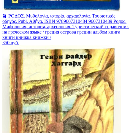
📘 ΡΟΔΟΣ. Μυθολογία, ιστορία, αρχαιολογία. Τουριστικός
οδηγός. Publ. Αθήνα. ISBN 9789607310484 9607310489 Родос.
Мифология, история, археология. Туристический справочник
на греческом языке / греция острова греции альбом книга
книги книжка книжки /
350
руб.