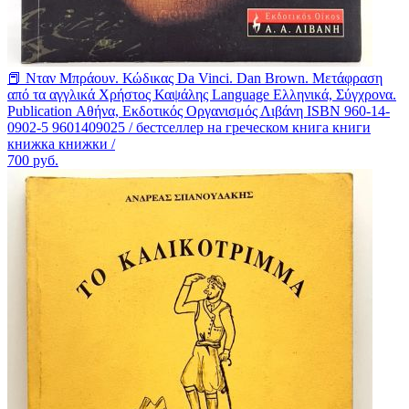
📕 Νταν Μπράουν. Κώδικας Da Vinci. Dan Brown. Μετάφραση
από τα αγγλικά Χρήστος Καψάλης Language Ελληνικά, Σύγχρονα.
Publication Αθήνα, Εκδοτικός Οργανισμός Λιβάνη ISBN 960-14-
0902-5 9601409025 / бестселлер на греческом книга книги
книжка книжки /
700
руб.