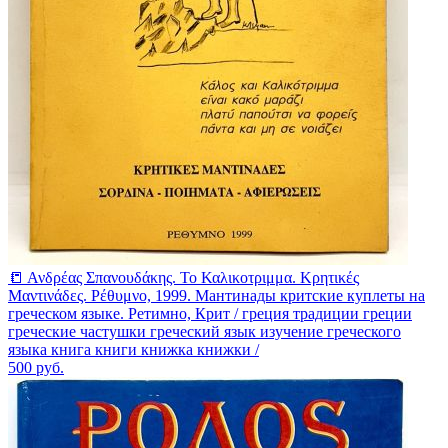
📒 Ανδρέας Σπανουδάκης. Το Καλικοτριμμα. Κρητικές
Μαντινάδες. Ρέθυμνο, 1999. Мантинады критские куплеты на
греческом языке. Ретимно, Крит / греция традиции греции
греческие частушки греческий язык изучение греческого
языка книга книги книжка книжки /
500
руб.