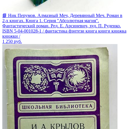
📘 Ник Перумов. Алмазный Меч, Деревянный Меч. Роман в
2-х книгах. Книга 1. Серия "Абсолютная магия".
Фантастический роман. Ред. Е. Арсиневич, худ. П. Руденко.
ISBN 5-04-001028-1 / фантастика фэнтези книга книги книжка
книжки /
1 250
руб.