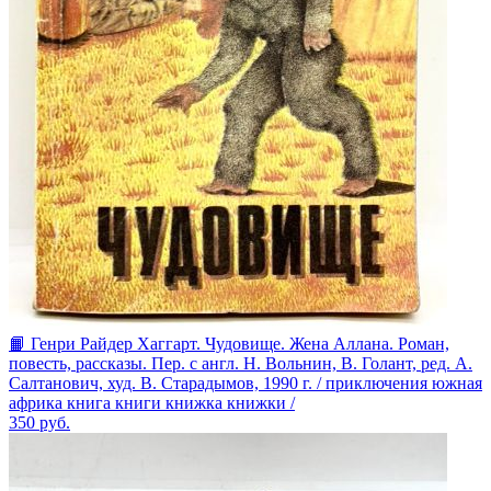
📙 Генри Райдер Хаггарт. Чудовище. Жена Аллана. Роман,
повесть, рассказы. Пер. с англ. Н. Вольнин, В. Голант, ред. А.
Салтанович, худ. В. Старадымов, 1990 г. / приключения южная
африка книга книги книжка книжки /
350
руб.