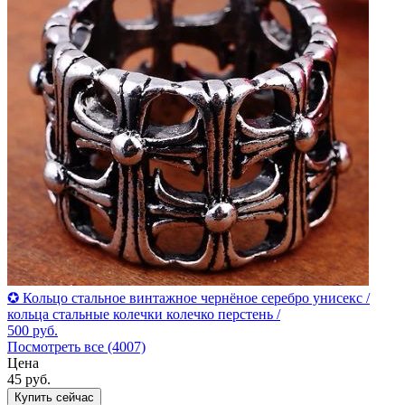
✪ Кольцо стальное винтажное чернёное серебро унисекс /
кольца стальные колечки колечко перстень /
500
руб.
Посмотреть все (4007)
Цена
45
руб.
Купить сейчас