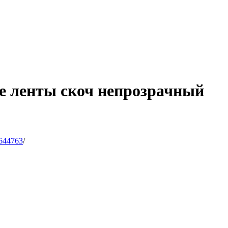
ие ленты скоч непрозрачный
644763
/