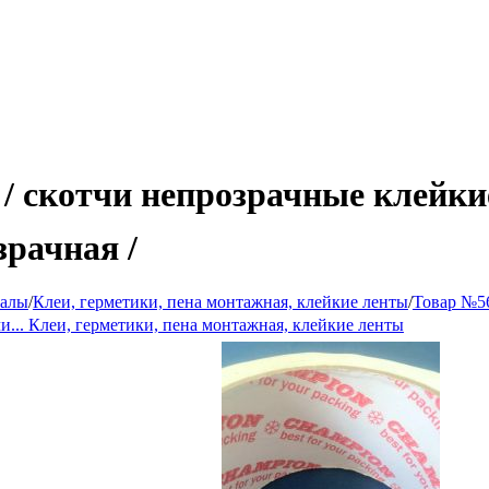
 / скотчи непрозрачные клейк
зрачная /
иалы
/
Клеи, герметики, пена монтажная, клейкие ленты
/
Товар №5