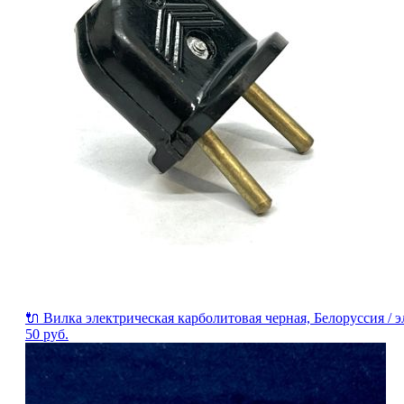
🔌 Вилка электрическая карболитовая черная, Белоруссия /
50
руб.