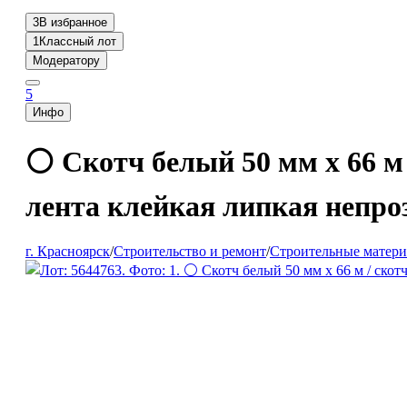
3
В избранное
1
Классный лот
Модератору
5
Инфо
⚪ Скотч белый 50 мм х 66 м
лента клейкая липкая непро
г. Красноярск
/
Строительство и ремонт
/
Строительные матер