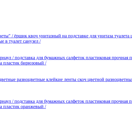
еты" / ёршик квоч унитазный на подставке для унитаза туалета 
 в туалет санузел /
арнаул / подставка для бумажных салфеток пластиковая прочная
а пластик бирюзовый /
 цветные разноцветные клейкие ленты скоч цветной разноцветны
арнаул / подставка для бумажных салфеток пластиковая прочная 
а пластик оранжевый /