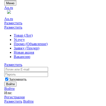
Меню
Au.ru
Au.ru
Разместить
Разместить
Товар (Лот)
Услугу
Промо (Объявление)
Заявку (Тендер)
Новая акция
Вакансию
Разместить
Запомнить
Войти
Войти
Или:
Регистрация
Разместить
Войти