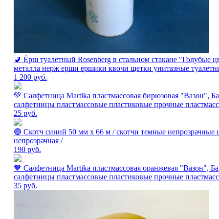
🚽 Ёрш туалетный Rosenberg в стальном стакане "Голубые цв
металла нерж ерши ершики квочи щетки унитазные туалетные
1 200
руб.
💚 Салфетница Martika пластмассовая бирюзовая "Вазон", Б
салфетницы пластмассовые пластиковые прочные пластмасс
25
руб.
🔵 Скотч синий 50 мм х 66 м / скотчи темные непрозрачные
непрозрачная /
190
руб.
🧡 Салфетница Martika пластмассовая оранжевая "Вазон", Б
салфетницы пластмассовые пластиковые прочные пластмасс
35
руб.