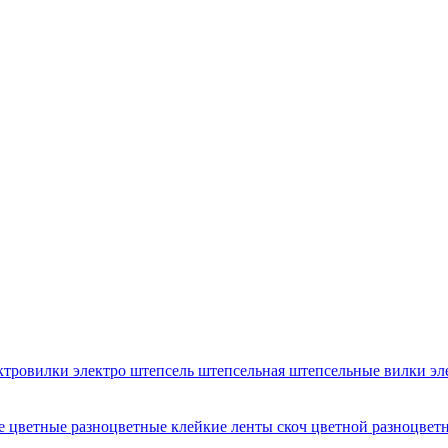
ектровилки электро штепсель штепсельная штепсельные вилки эл
ые цветные разноцветные клейкие ленты скоч цветной разноцвет