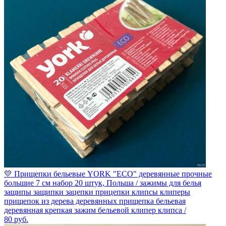
💛 Прищепки бельевые YORK "ECO" деревянные прочные
большие 7 см набор 20 штук, Польша / зажимы для белья
защипы защипки зацепки прицепки клипсы клиперы
прищепок из дерева деревянных прищепка бельевая
деревянная крепкая зажим бельевой клипер клипса /
80
руб.