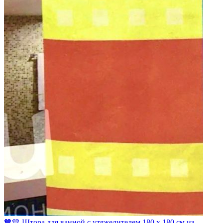
🧡💛 Штора для ванной с утяжелителем 180 х 180 см из