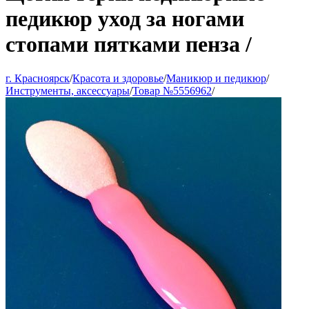
педикюр уход за ногами
стопами пятками пенза /
г. Красноярск
/
Красота и здоровье
/
Маникюр и педикюр
/
Инструменты, аксессуары
/
Товар №5556962
/