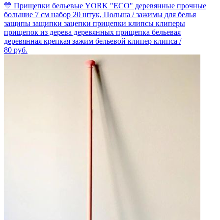
💛 Прищепки бельевые YORK "ECO" деревянные прочные
большие 7 см набор 20 штук, Польша / зажимы для белья
защипы защипки зацепки прицепки клипсы клиперы
прищепок из дерева деревянных прищепка бельевая
деревянная крепкая зажим бельевой клипер клипса /
80
руб.