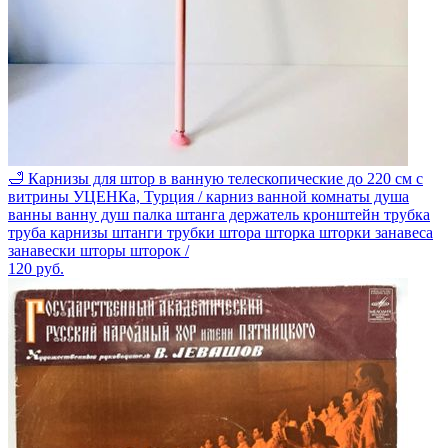
🛁 Карнизы для штор в ванную телескопические до 220 см с
витрины УЦЕНКа, Турция / карниз ванной комнаты душа
ванны ванну душ палка штанга держатель кронштейн трубка
труба карнизы штанги трубки штора шторка шторки занавеса
занавески шторы шторок /
120
руб.