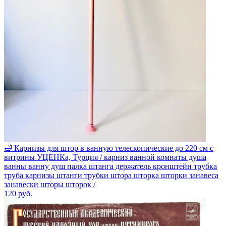
🛁 Карнизы для штор в ванную телескопические до 220 см с
витрины УЦЕНКа, Турция / карниз ванной комнаты душа
ванны ванну душ палка штанга держатель кронштейн трубка
труба карнизы штанги трубки штора шторка шторки занавеса
занавески шторы шторок /
120
руб.