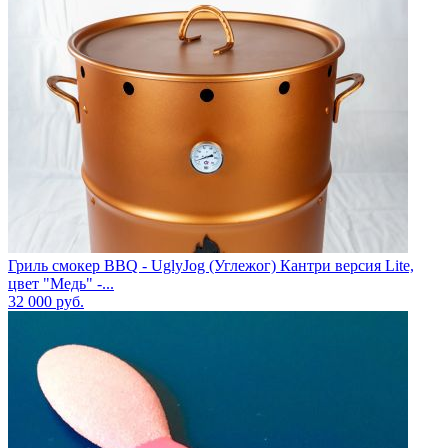
Гриль смокер BBQ - UglyJog (Углежог) Кантри версия Lite,
цвет "Медь" -...
32 000
руб.