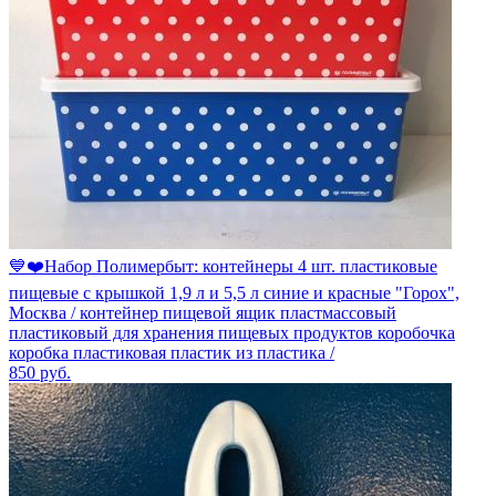
💙❤️️Набор Полимербыт: контейнеры 4 шт. пластиковые
пищевые с крышкой 1,9 л и 5,5 л синие и красные "Горох",
Москва / контейнер пищевой ящик пластмассовый
пластиковый для хранения пищевых продуктов коробочка
коробка пластиковая пластик из пластика /
850
руб.