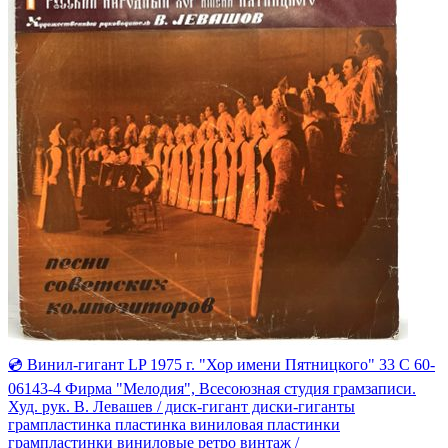
💿 Винил-гигант LP 1975 г. "Хор имени Пятницкого" 33 С 60-
06143-4 Фирма "Мелодия", Всесоюзная студия грамзаписи.
Худ. рук. В. Левашев / диск-гигант диски-гиганты
грампластинка пластинка виниловая пластинки
грампластинки виниловые ретро винтаж /