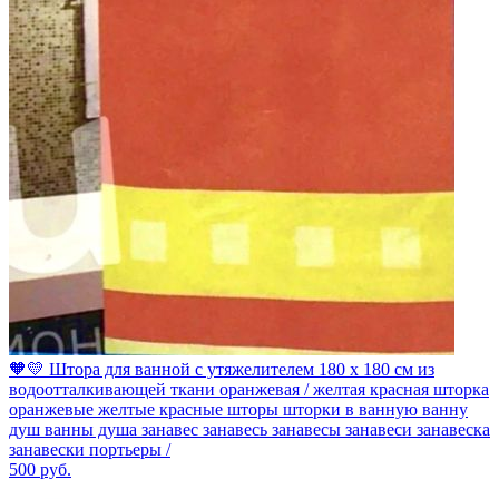
🧡💛 Штора для ванной с утяжелителем 180 х 180 см из
водоотталкивающей ткани оранжевая / желтая красная шторка
оранжевые желтые красные шторы шторки в ванную ванну
душ ванны душа занавес занавесь занавесы занавеси занавеска
занавески портьеры /
500
руб.