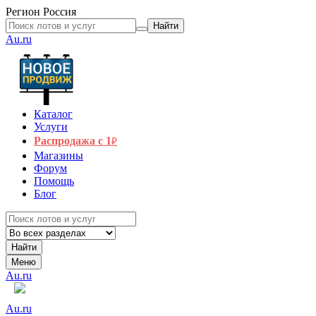
Регион
Россия
Найти
Au.ru
Каталог
Услуги
Распродажа с 1
₽
Магазины
Форум
Помощь
Блог
Найти
Меню
Au.ru
Au.ru