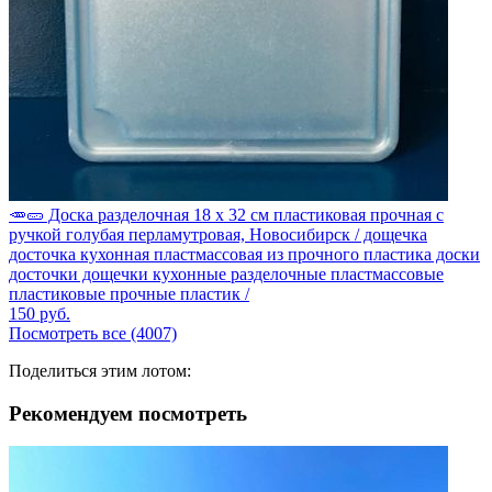
🥕🥒 Доска разделочная 18 х 32 см пластиковая прочная с
ручкой голубая перламутровая, Новосибирск / дощечка
досточка кухонная пластмассовая из прочного пластика доски
досточки дощечки кухонные разделочные пластмассовые
пластиковые прочные пластик /
150
руб.
Посмотреть все (4007)
Поделиться этим лотом:
Рекомендуем посмотреть