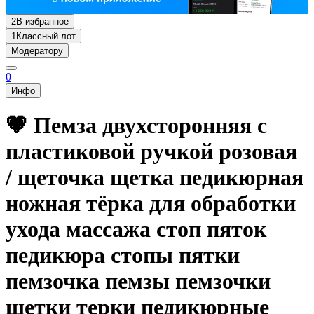
2
В избранное
1
Классный лот
Модератору
0
Инфо
💗 Пемза двухсторонняя с
пластиковой ручкой розовая
/ щеточка щетка педикюрная
ножная тёрка для обработки
ухода массажа стоп пяток
педикюра стопы пятки
пемзочка пемзы пемзочки
щетки терки педикюрные