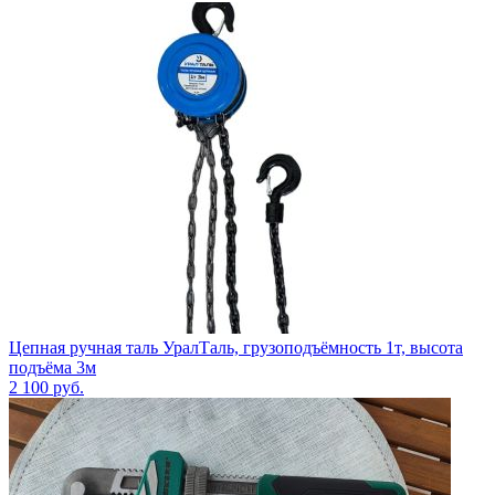
Цепная ручная таль УралТаль, грузоподъёмность 1т, высота
подъёма 3м
2 100
руб.