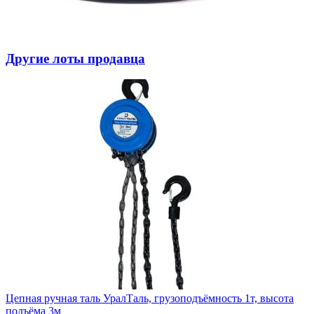
Другие лоты продавца
Цепная ручная таль УралТаль, грузоподъёмность 1т, высота
подъёма 3м