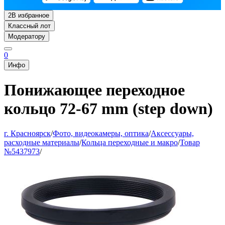
2
В избранное
Классный лот
Модератору
0
Инфо
Понижающее переходное
кольцо 72-67 mm (step down)
г. Красноярск
/
Фото, видеокамеры, оптика
/
Аксессуары,
расходные материалы
/
Кольца переходные и макро
/
Товар
№5437973
/