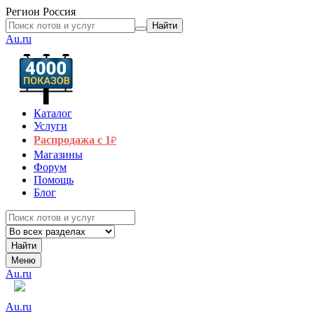
Регион
Россия
Найти
Au.ru
Каталог
Услуги
Распродажа с 1
₽
Магазины
Форум
Помощь
Блог
Найти
Меню
Au.ru
Au.ru