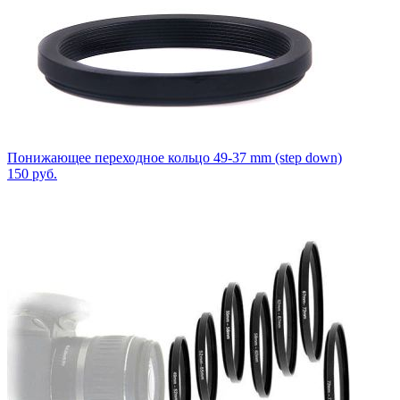
Понижающее переходное кольцо 49-37 mm (step down)
150
руб.