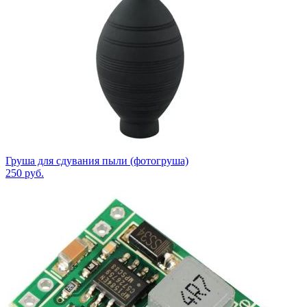
Груша для сдувания пыли (фотогруша)
250
руб.