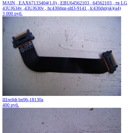
MAIN , EAX67133404(1.0) , EBU64562103 , 64562103 , тв LG
43UJ634v ,43UJ630v , hc430dgg-sltl3-9141 , lc430dgj(sk)(a4)
3 000
руб.
Шлейф bn96-18130a
400
руб.