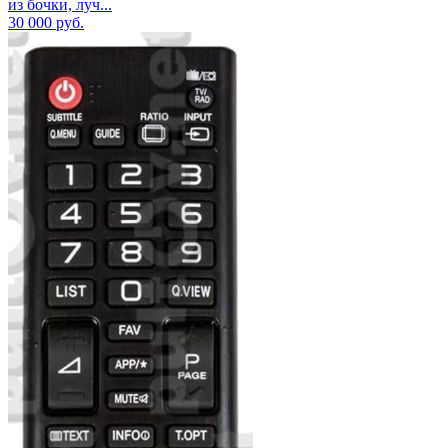
из бочки, луч...
30 000
руб.