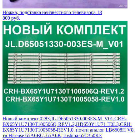
Ножка, подставка неизвестного телевизора 18
800
руб.
Новый комплект,0283,JL.D65051330-003ES-M_V01,CRH-
BX65Y1U7130T100506Q-REV1.2,HD650Y1U71-T0L3,CRH-
BX65Y1U7130T1005058-REV1.0, почти аналог LB6508H V0,
тв Hisense 65A6BG, 65A6K,Toshiba 65C350KE