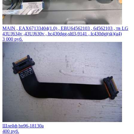
MAIN , EAX67133404(1.0) , EBU64562103 , 64562103 , тв LG
43UJ634v ,43UJ630v , hc430dgg-sltl3-9141 , lc430dgj(sk)(a4)
3 000
руб.
Шлейф bn96-18130a
400
руб.