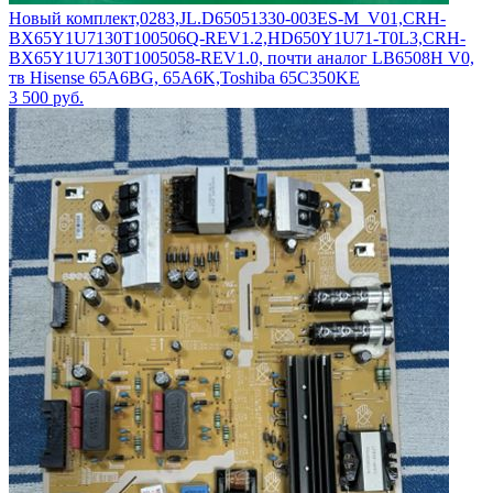
Новый комплект,0283,JL.D65051330-003ES-M_V01,CRH-
BX65Y1U7130T100506Q-REV1.2,HD650Y1U71-T0L3,CRH-
BX65Y1U7130T1005058-REV1.0, почти аналог LB6508H V0,
тв Hisense 65A6BG, 65A6K,Toshiba 65C350KE
3 500
руб.