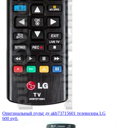
Оригинальный пульт ду akb73715601 телевизора LG
600
руб.