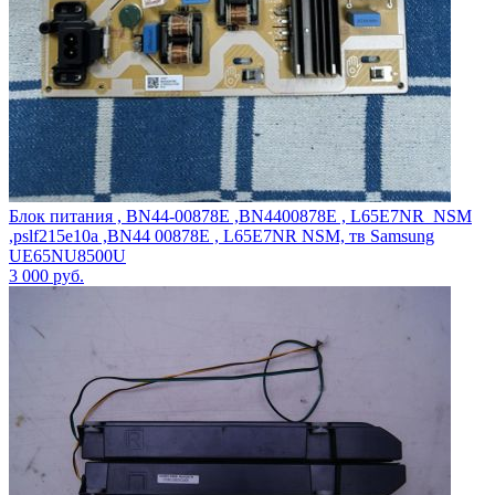
Блок питания , BN44-00878E ,BN4400878E , L65E7NR_NSM
,pslf215e10a ,BN44 00878E , L65E7NR NSM, тв Samsung
UE65NU8500U
3 000
руб.