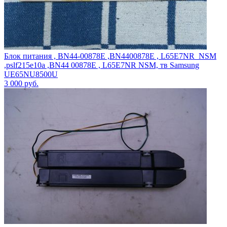
Блок питания , BN44-00878E ,BN4400878E , L65E7NR_NSM
,pslf215e10a ,BN44 00878E , L65E7NR NSM, тв Samsung
UE65NU8500U
3 000
руб.