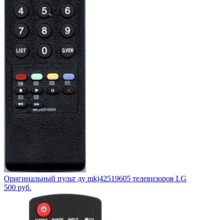
Оригинальный пульт ду mkj42519605 телевизоров LG
500
руб.