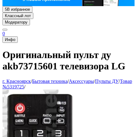
5
В избранное
Классный лот
Модератору
0
Инфо
Оригинальный пульт ду
akb73715601 телевизора LG
г. Красноярск
/
Бытовая техника
/
Аксессуары
/
Пульты ДУ
/
Товар
№5319725
/