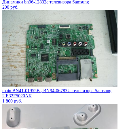
Динамики bn96-12832с телевизора Samsung
200
руб.
main BN41-01955B , BN94-06783U телевизора Samsung
UE32F5020AK
1 800
руб.