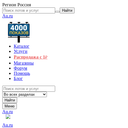
Регион
Россия
Найти
Au.ru
Каталог
Услуги
Распродажа с 1
₽
Магазины
Форум
Помощь
Блог
Найти
Меню
Au.ru
Au.ru