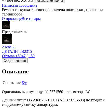
+7 904 892 XX XX
показать контакты
Написать сообщение
Ремонт и скупка телевизоров ,замена подсветки , прошивка
телевизоров.
О продавце
Все товары
Представитель
Arena88
ДЕТАЛИ ТВ
2315
Отзывы
+5047
/
−59
Задать вопрос
Описание
Состояние
Б/у
Оригинальный пульт ду akb73715601 телевизора LG
Данный пульт LG AKB73715601 (AKB73715603) подходит к
следующему списку аппаратуры: