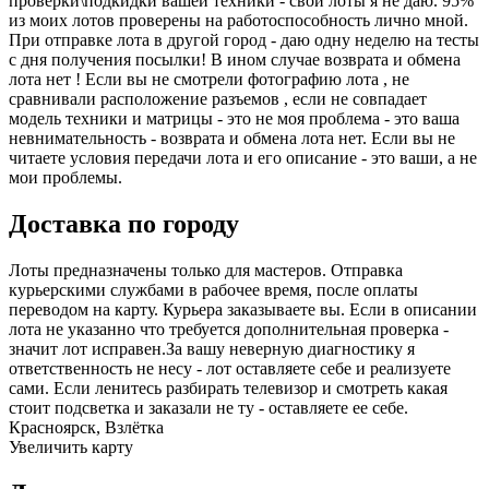
проверки\подкидки вашей техники - свои лоты я не даю. 95%
из моих лотов проверены на работоспособность лично мной.
При отправке лота в другой город - даю одну неделю на тесты
с дня получения посылки! В ином случае возврата и обмена
лота нет ! Если вы не смотрели фотографию лота , не
сравнивали расположение разъемов , если не совпадает
модель техники и матрицы - это не моя проблема - это ваша
невнимательность - возврата и обмена лота нет. Если вы не
читаете условия передачи лота и его описание - это ваши, а не
мои проблемы.
Доставка по городу
Лоты предназначены только для мастеров. Отправка
курьерскими службами в рабочее время, после оплаты
переводом на карту. Курьера заказываете вы. Если в описании
лота не указанно что требуется дополнительная проверка -
значит лот исправен.За вашу неверную диагностику я
ответственность не несу - лот оставляете себе и реализуете
сами. Если ленитесь разбирать телевизор и смотреть какая
стоит подсветка и заказали не ту - оставляете ее себе.
Красноярск, Взлётка
Увеличить карту