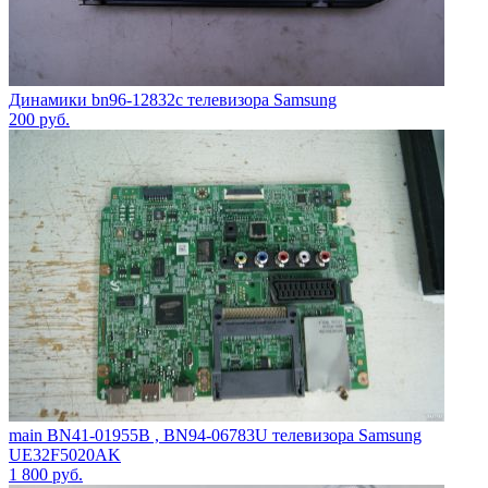
Динамики bn96-12832с телевизора Samsung
200
руб.
main BN41-01955B , BN94-06783U телевизора Samsung
UE32F5020AK
1 800
руб.