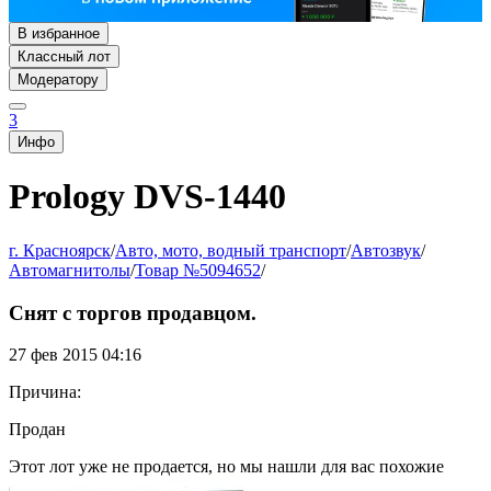
В избранное
Классный лот
Модератору
3
Инфо
Prology DVS-1440
г. Красноярск
/
Авто, мото, водный транспорт
/
Автозвук
/
Автомагнитолы
/
Товар №5094652
/
Снят с торгов продавцом.
27 фев 2015 04:16
Причина:
Продан
Этот лот уже не продается, но мы нашли для вас похожие