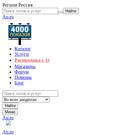
Регион
Россия
Найти
Au.ru
Каталог
Услуги
Распродажа с 1
₽
Магазины
Форум
Помощь
Блог
Найти
Меню
Au.ru
Au.ru