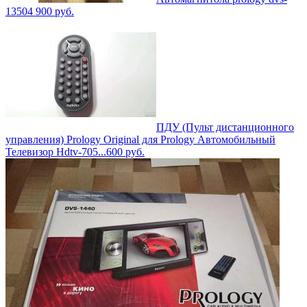
1350
4 900
руб.
ПДУ (Пульт дистанционного
управления) Prology Original для Prology Автомобильный
Телевизор Hdtv-705...
600
руб.