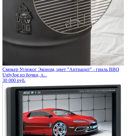
Смокер Углежог Эконом, цвет "Антрацит" - гриль BBQ
UglyJog из бочки, л...
30 000
руб.