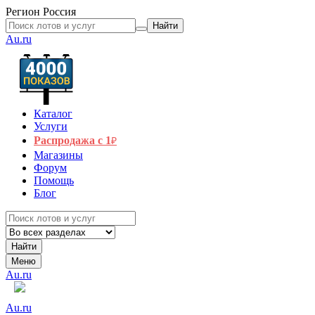
Регион
Россия
Найти
Au.ru
Каталог
Услуги
Распродажа с 1
₽
Магазины
Форум
Помощь
Блог
Найти
Меню
Au.ru
Au.ru