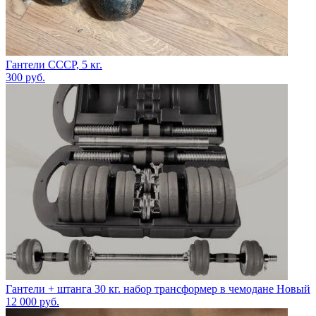
Гантели СССР, 5 кг.
300
руб.
Гантели + штанга 30 кг. набор трансформер в чемодане Новый
12 000
руб.