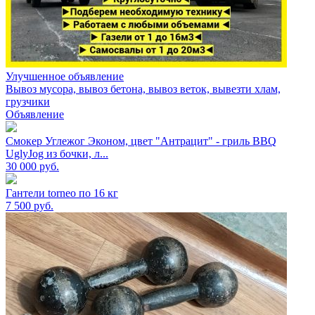
Улучшенное объявление
Вывоз мусора, вывоз бетона, вывоз веток, вывезти хлам,
грузчики
Объявление
Смокер Углежог Эконом, цвет "Антрацит" - гриль BBQ
UglyJog из бочки, л...
30 000
руб.
Гантели torneo по 16 кг
7 500
руб.