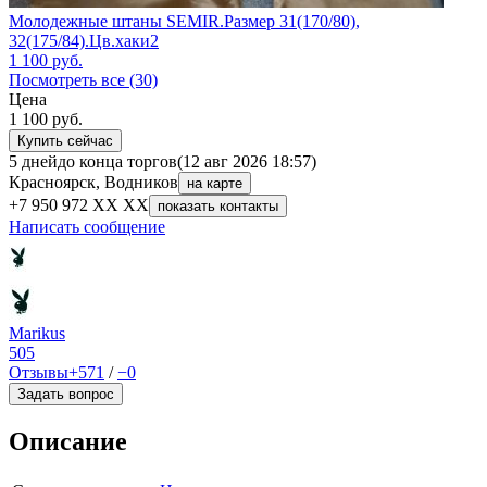
Молодежные штаны SEMIR.Размер 31(170/80),
32(175/84).Цв.хаки2
1 100
руб.
Посмотреть все (30)
Цена
1 100
руб.
Купить сейчас
5 дней
до конца торгов
(12 авг 2026 18:57)
Красноярск, Водников
на карте
+7 950 972 XX XX
показать контакты
Написать сообщение
Marikus
505
Отзывы
+571
/
−0
Задать вопрос
Описание