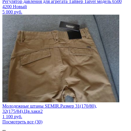
Регулятор давления для агрегата Тайвер Taiver модель 6500
4200 Новый
5 000
руб.
Молодежные штаны SEMIR.Размер 31(170/80),
32(175/84).Цв.хаки2
1 100
руб.
Посмотреть все (30)