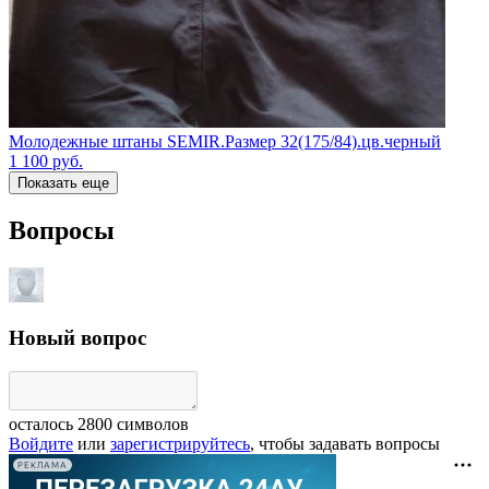
Молодежные штаны SEMIR.Размер 32(175/84).цв.черный
1 100
руб.
Показать еще
Вопросы
Новый вопрос
осталось
2800
символов
Войдите
или
зарегистрируйтесь
, чтобы задавать вопросы
РЕКЛАМА