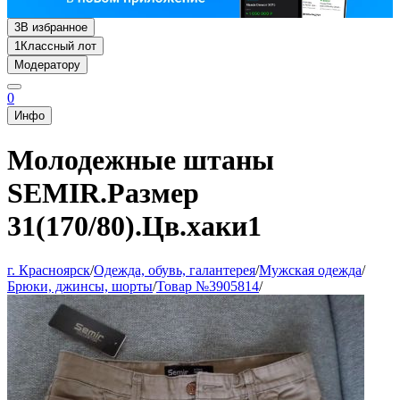
3
В избранное
1
Классный лот
Модератору
0
Инфо
Молодежные штаны
SEMIR.Размер
31(170/80).Цв.хаки1
г. Красноярск
/
Одежда, обувь, галантерея
/
Мужская одежда
/
Брюки, джинсы, шорты
/
Товар №3905814
/