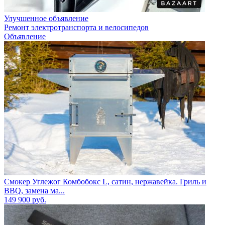
Улучшенное объявление
Ремонт электротранспорта и велосипедов
Объявление
Смокер Углежог Комбобокс L, сатин, нержавейка. Гриль и
BBQ, замена ма...
149 900
руб.