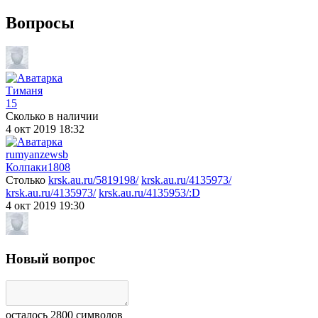
Вопросы
Тиманя
15
Сколько в наличии
4 окт 2019 18:32
rumyanzewsb
Колпаки
1808
Столько
krsk.au.ru/5819198/
krsk.au.ru/4135973/
krsk.au.ru/4135973/
krsk.au.ru/4135953/:D
4 окт 2019 19:30
Новый вопрос
осталось
2800
символов