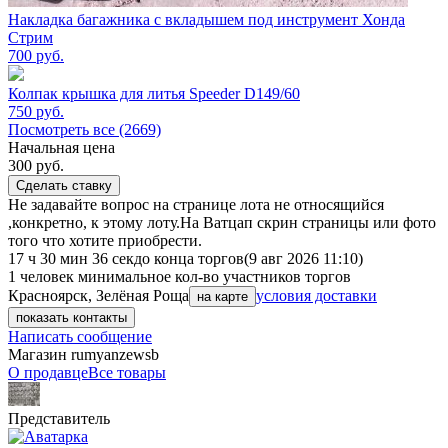
Накладка багажника с вкладышем под инструмент Хонда
Стрим
700
руб.
Колпак крышка для литья Speeder D149/60
750
руб.
Посмотреть все (2669)
Начальная цена
300
руб.
Сделать ставку
Не задавайте вопрос на странице лота не относящийся
,конкретно, к этому лоту.На Ватцап скрин страницы или фото
того что хотите приобрести.
17 ч 30 мин 36 сек
до конца торгов
(9 авг 2026 11:10)
1 человек
минимальное кол-во участников торгов
Красноярск, Зелёная Роща
условия доставки
на карте
показать контакты
Написать сообщение
Магазин rumyanzewsb
О продавце
Все товары
Представитель