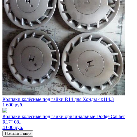
Колпаки колёсные под гайки R14 для Хонды 4х114,3
1 600
руб.
Колпаки колёсные под гайки оригинальные Dodge Caliber
R17" 08...
4 000
руб.
Показать еще