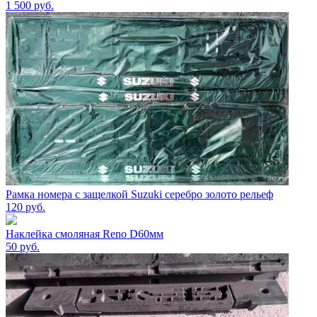
1 500
руб.
Рамка номера с защелкой Suzuki серебро золото рельеф
120
руб.
Наклейка смоляная Reno D60мм
50
руб.