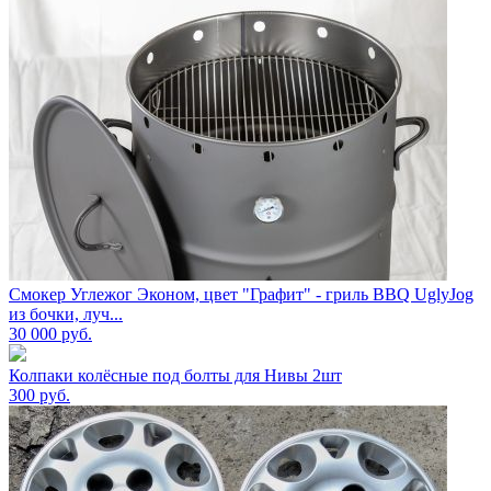
Смокер Углежог Эконом, цвет "Графит" - гриль BBQ UglyJog
из бочки, луч...
30 000
руб.
Колпаки колёсные под болты для Нивы 2шт
300
руб.