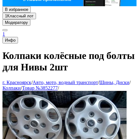
В избранное
1
Классный лот
Модератору
1
Инфо
Колпаки колёсные под болты
для Нивы 2шт
г. Красноярск
/
Авто, мото, водный транспорт
/
Шины, Диски
/
Колпаки
/
Товар №3852277
/