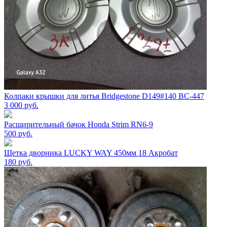
Колпаки крышки для литья Bridgestone D149#140 BC-447
3 000
руб.
Расширительный бачок Honda Strim RN6-9
500
руб.
Щетка дворника LUCKY WAY 450мм 18 Акробат
180
руб.