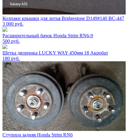
Колпаки крышки для литья Bridgestone D149#140 BC-447
3 000
руб.
Расширительный бачок Honda Strim RN6-9
500
руб.
Щетка дворника LUCKY WAY 450мм 18 Акробат
180
руб.
Ступица задняя Honda Strim RN6