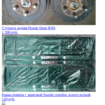
Ступица задняя Honda Strim RN6
1 500
руб.
Рамка номера с защелкой Suzuki серебро золото рельеф
120
руб.