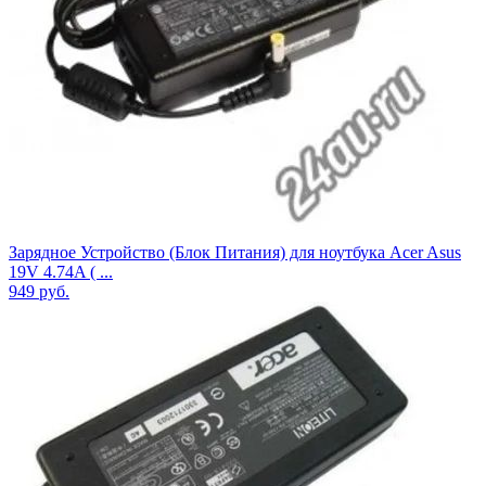
Зарядное Устройство (Блок Питания) для ноутбука Aсer Asus
19V 4.74A ( ...
949
руб.