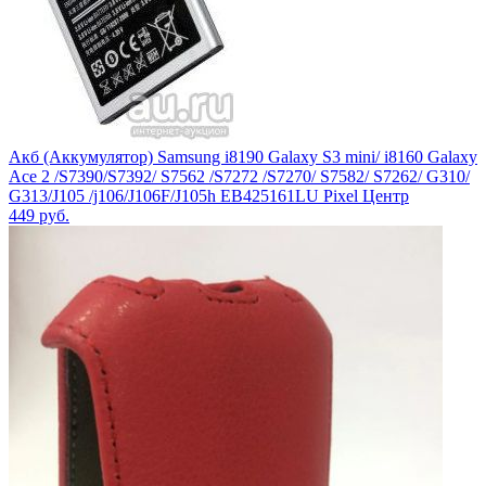
Акб (Аккумулятор) Samsung i8190 Galaxy S3 mini/ i8160 Galaxy
Ace 2 /S7390/S7392/ S7562 /S7272 /S7270/ S7582/ S7262/ G310/
G313/J105 /j106/J106F/J105h EB425161LU Pixel Центр
449
руб.