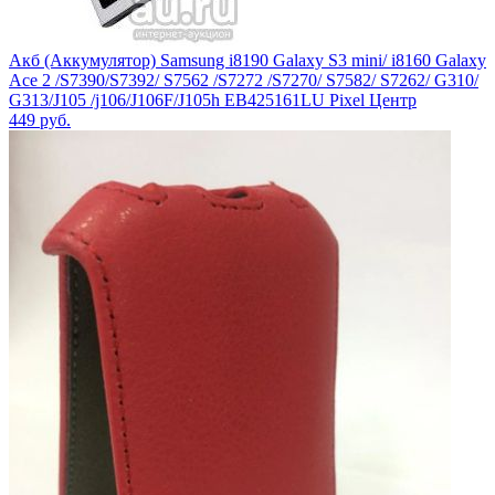
Акб (Аккумулятор) Samsung i8190 Galaxy S3 mini/ i8160 Galaxy
Ace 2 /S7390/S7392/ S7562 /S7272 /S7270/ S7582/ S7262/ G310/
G313/J105 /j106/J106F/J105h EB425161LU Pixel Центр
449
руб.