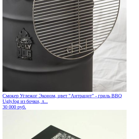
Смокер Углежог Эконом, цвет "Антрацит" - гриль BBQ
UglyJog из бочки, л...
30 000
руб.