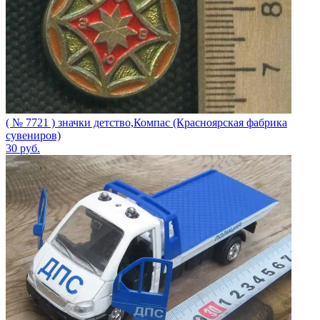
( № 7721 ) значки детство,Компас (Красноярская фабрика
сувениров)
30
руб.