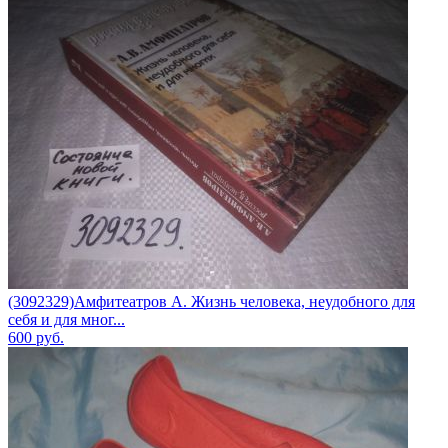
(3092329)Амфитеатров А. Жизнь человека, неудобного для
себя и для мног...
600
руб.