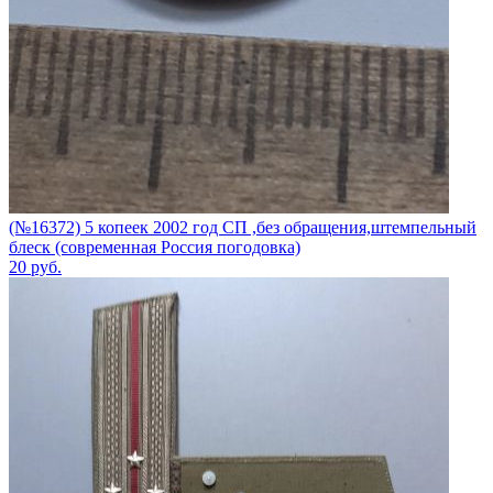
(№16372) 5 копеек 2002 год СП ,без обращения,штемпельный
блеск (современная Россия погодовка)
20
руб.