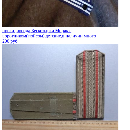
прокат,аренда,Бескозырка Моряк с
воротником(гюйсом),детские,в наличии много
200
руб.