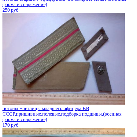
форма и снаряжение)
250
руб.
погоны +петлицы младшего офицера ВВ
СССР,пришивные,полевые,подборка подшивы,(военная
форма и снаряжение)
170
руб.