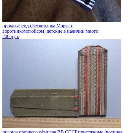
прокат,аренда,Бескозырка Моряк с
воротником(гюйсом),детские,в наличии много
200
руб.
погоны старшего офицера ВВ СССР,пристяжные (военная