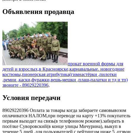
Объявления продавца
прокат военной формы для
детей и взрослых,в Красноярске,карнавальные. новогодние
костюмы,пионерская атрибутика(гимнастёрки ,пилотки
,ремни ,каски,фуражки,вещь-мешки ,плащ-палатки и тд и тп)
звоните - 89029220396,
Условия передачи
89029220396 Оплата за товары когда забираете самовывозом
оплачиватся НАЛОМ,при переводе на карту +13% покупатель
первым выходит на связь(в телефонном режиме).забирать в
посёлке Суворовский(в конце улицы Мичурина), выкуп в
течение 5 дней ,для пользователей с рейтингом ниже 5 ,отзвон