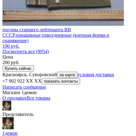
погоны старшего лейтенанта ВВ
СССР,пришивные,повседневные (военная форма и
снаряжение)
190
руб.
Посмотреть все (9954)
Цена
200
руб.
Купить сейчас
Красноярск, Суворовский
условия доставки
на карте
+7 902 922 XX XX
показать контакты
Написать сообщение
Магазин 1демон
О продавце
Все товары
Представитель
1демон