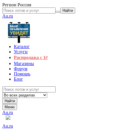
Регион
Россия
Найти
Au.ru
Каталог
Услуги
Распродажа с 1
₽
Магазины
Форум
Помощь
Блог
Найти
Меню
Au.ru
Au.ru