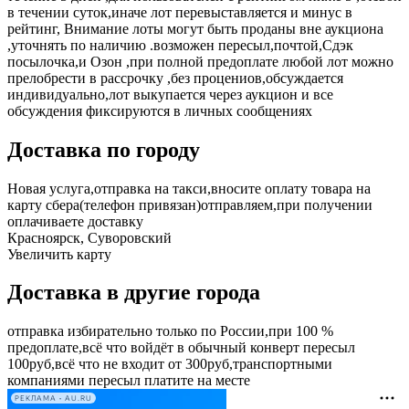
в течении суток,иначе лот перевыставляется и минус в
рейтинг, Внимание лоты могут быть проданы вне аукциона
,уточнять по наличию .возможен пересыл,почтой,Сдэк
посылочка,и Озон ,при полной предоплате любой лот можно
прелобрести в рассрочку ,без процениов,обсуждается
индивидуально,лот выкупается через аукцион и все
обсуждения фиксируются в личных сообщениях
Доставка по городу
Новая услуга,отправка на такси,вносите оплату товара на
карту сбера(телефон привязан)отправляем,при получении
оплачиваете доставку
Красноярск, Суворовский
Увеличить карту
Доставка в другие города
отправка избирательно только по России,при 100 %
предоплате,всё что войдёт в обычный конверт пересыл
100руб,всё что не входит от 300руб,транспортными
компаниями пересыл платите на месте
РЕКЛАМА • AU.RU