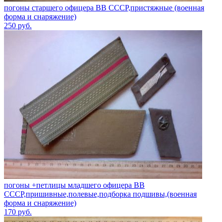
погоны старшего офицера ВВ СССР,пристяжные (военная
форма и снаряжение)
250
руб.
погоны +петлицы младшего офицера ВВ
СССР,пришивные,полевые,подборка подшивы,(военная
форма и снаряжение)
170
руб.