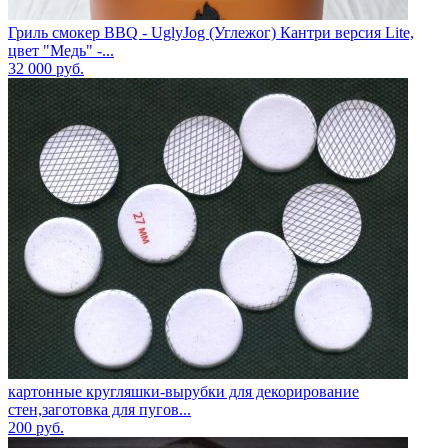
Гриль смокер BBQ - UglyJog (Углежог) Кантри версия Lite,
цвет "Медь" -...
32 000
руб.
картонные кругляшки-вырубки для декорирование
стен,заготовка для пугов...
200
руб.