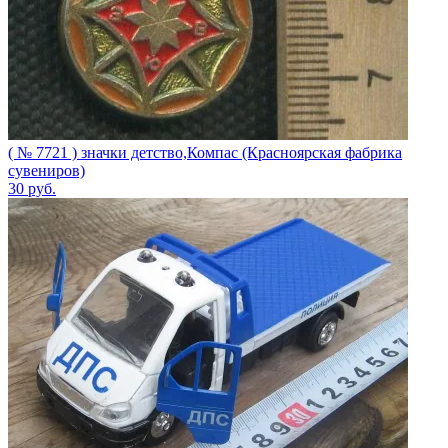
( № 7721 ) значки детство,Компас (Красноярская фабрика
сувениров)
30
руб.