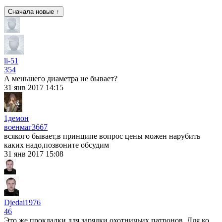
Сначала новые ↑
li-51
354
А меньшего диаметра не бывает?
31 янв 2017 14:15
1демон
военмаг
3667
всякого бывает,в принципе вопрос цены можен нарубить
каких надо,позвоните обсудим
31 янв 2017 15:08
Djedai1976
46
Это же прокладки для зарядки охотничьих патронов. Для ко