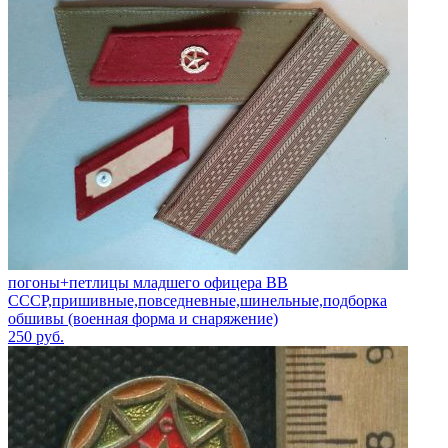
погоны+петлицы младшего офицера ВВ
СССР,пришивные,повседневные,шинельные,подборка
обшивы (военная форма и снаряжение)
250
руб.