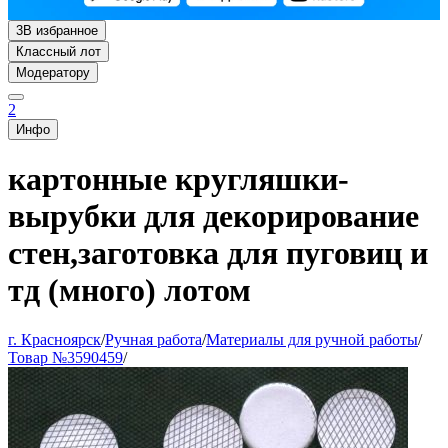
3
В избранное
Классный лот
Модератору
2
Инфо
картонные кругляшки-
вырубки для декорирование
стен,заготовка для пуговиц и
тд (много) лотом
г. Красноярск
/
Ручная работа
/
Материалы для ручной работы
/
Товар №3590459
/