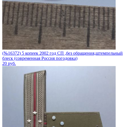
(№16372) 5 копеек 2002 год СП ,без обращения,штемпельный
блеск (современная Россия погодовка)
20
руб.