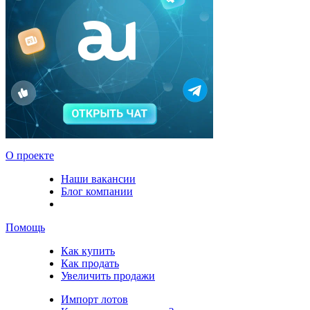
О проекте
Наши вакансии
Блог компании
Помощь
Как купить
Как продать
Увеличить продажи
Импорт лотов