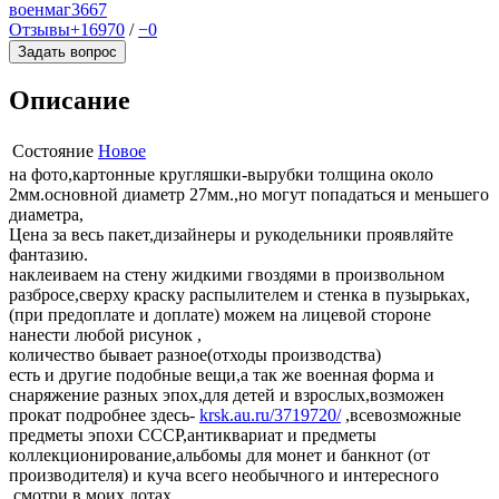
военмаг
3667
Отзывы
+16970
/
−0
Задать вопрос
Описание
Состояние
Новое
на фото,картонные кругляшки-вырубки толщина около
2мм.основной диаметр 27мм.,но могут попадаться и меньшего
диаметра,
Цена за весь пакет,дизайнеры и рукодельники проявляйте
фантазию.
наклеиваем на стену жидкими гвоздями в произвольном
разбросе,сверху краску распылителем и стенка в пузырьках,
(при предоплате и доплате) можем на лицевой стороне
нанести любой рисунок ,
количество бывает разное(отходы производства)
есть и другие подобные вещи,а так же военная форма и
снаряжение разных эпох,для детей и взрослых,возможен
прокат подробнее здесь-
krsk.au.ru/3719720/
,всевозможные
предметы эпохи СССР,антиквариат и предметы
коллекционирование,альбомы для монет и банкнот (от
производителя) и куча всего необычного и интересного
,смотри в моих лотах