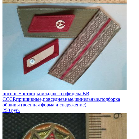
погоны+петлицы младшего офицера ВВ
СССР,пришивные,повседневные,шинельные,подборка
обшивы (военная форма и снаряжение)
250
руб.