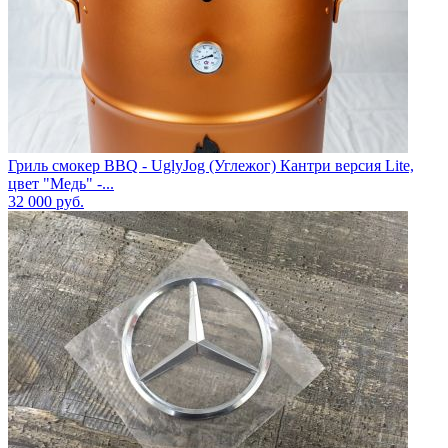
Гриль смокер BBQ - UglyJog (Углежог) Кантри версия Lite,
цвет "Медь" -...
32 000
руб.