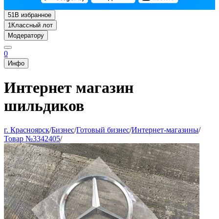
51
В избранное
1
Классный лот
Модератору
0
Инфо
Интернет магазин
шильдиков
г. Красноярск
/
Бизнес
/
Готовый бизнес
/
Интернет-магазины
/
Товар №3342405
/