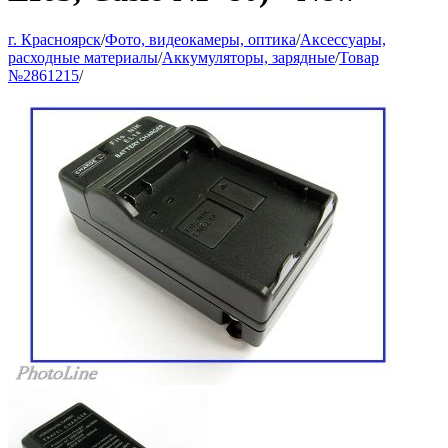
г. Красноярск
/
Фото, видеокамеры, оптика
/
Аксессуары,
расходные материалы
/
Аккумуляторы, зарядные
/
Товар
№2861215
/