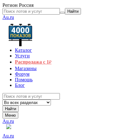
Регион
Россия
Найти
Au.ru
Каталог
Услуги
Распродажа с 1
₽
Магазины
Форум
Помощь
Блог
Найти
Меню
Au.ru
Au.ru