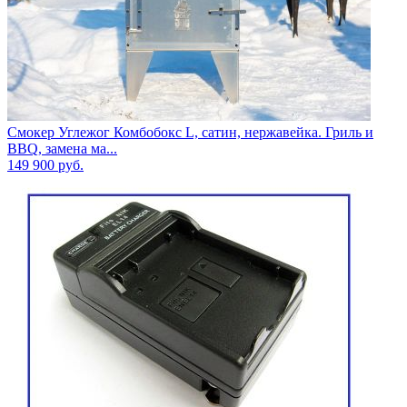
Смокер Углежог Комбобокс L, сатин, нержавейка. Гриль и
BBQ, замена ма...
149 900
руб.