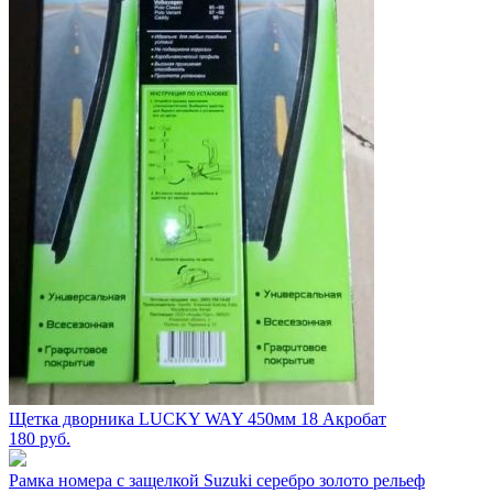
Щетка дворника LUCKY WAY 450мм 18 Акробат
180
руб.
Рамка номера с защелкой Suzuki серебро золото рельеф