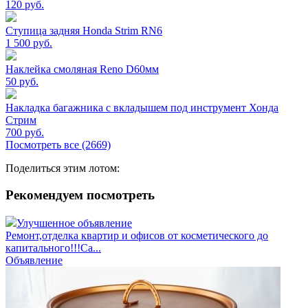
120
руб.
Ступица задняя Honda Strim RN6
1 500
руб.
Наклейка смоляная Reno D60мм
50
руб.
Накладка багажника с вкладышем под инструмент Хонда
Стрим
700
руб.
Посмотреть все (2669)
Поделиться этим лотом:
Рекомендуем посмотреть
Улучшенное объявление
Ремонт,отделка квартир и офисов от косметического до
капитального!!!Са...
Объявление