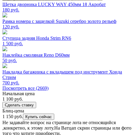
Щетка дворника LUCKY WAY 450мм 18 Акробат
180
руб.
Рамка номера с защелкой Suzuki серебро золото рельеф
120
руб.
Ступица задняя Honda Strim RN6
1 500
руб.
Наклейка смоляная Reno D60мм
50
руб.
Накладка багажника с вкладышем под инструмент Хонда
Стрим
700
руб.
Посмотреть все (2669)
Начальная цена
1 100
руб.
Сделать ставку
Блиц-цена
1 150 руб.
Купить сейчас
Не задавайте вопрос на странице лота не относящийся
,конкретно, к этому лоту.На Ватцап скрин страницы или фото
того что хотите приобрести.