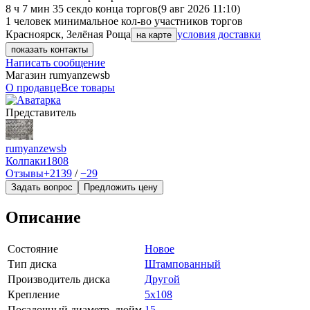
8 ч 7 мин 35 сек
до конца торгов
(9 авг 2026 11:10)
1 человек
минимальное кол-во участников торгов
Красноярск, Зелёная Роща
условия доставки
на карте
показать контакты
Написать сообщение
Магазин rumyanzewsb
О продавце
Все товары
Представитель
rumyanzewsb
Колпаки
1808
Отзывы
+2139
/
−29
Задать вопрос
Предложить цену
Описание
Состояние
Новое
Тип диска
Штампованный
Производитель диска
Другой
Крепление
5x108
Посадочный диаметр, дюйм
15