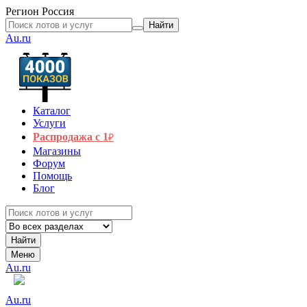
Регион
Россия
Найти
Au.ru
Каталог
Услуги
Распродажа с 1
₽
Магазины
Форум
Помощь
Блог
Найти
Меню
Au.ru
Au.ru