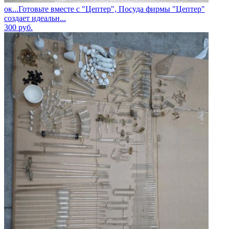
ок...Готовьте вместе с "Цептер", Посуда фирмы "Цептер"
создает идеальн...
300
руб.