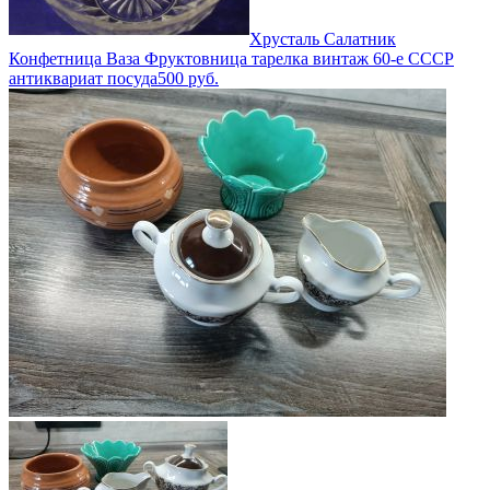
Хрусталь Салатник
Конфетница Ваза Фруктовница тарелка винтаж 60-е СССР
антиквариат посуда
500
руб.