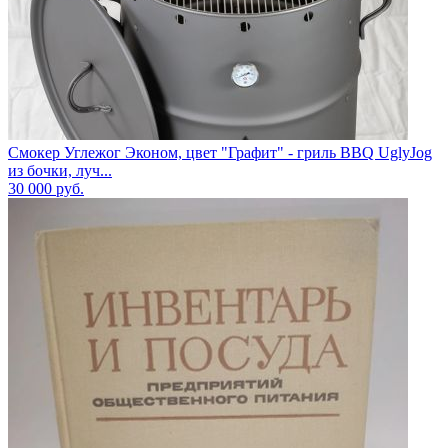
Смокер Углежог Эконом, цвет "Графит" - гриль BBQ UglyJog
из бочки, луч...
30 000
руб.