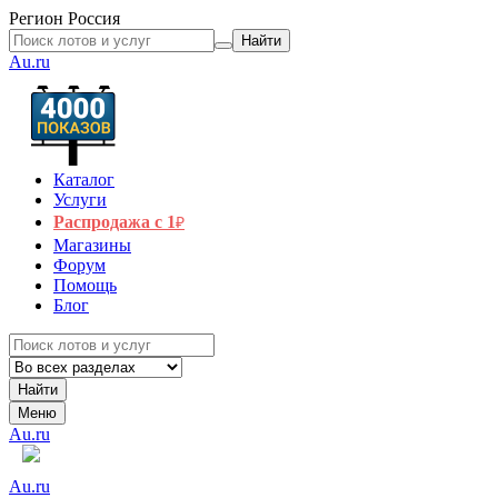
Регион
Россия
Найти
Au.ru
Каталог
Услуги
Распродажа с 1
₽
Магазины
Форум
Помощь
Блог
Найти
Меню
Au.ru
Au.ru