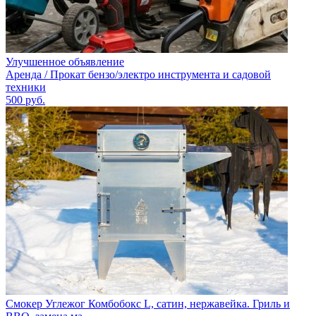
Улучшенное объявление
Аренда / Прокат бензо/электро инструмента и садовой
техники
500
руб.
Смокер Углежог Комбобокс L, сатин, нержавейка. Гриль и