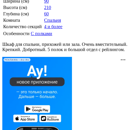
Ширина (см)
90
Высота (см)
210
Глубина (см)
60
Комната
Спальня
Количество секций
4 и более
Особенности
С полками
Шкаф для спальни, прихожей или зала. Очень вместительный.
Крепкий. Добротный. 5 полок и большой отдел с рейлингом.
РЕКЛАМА • AU.RU