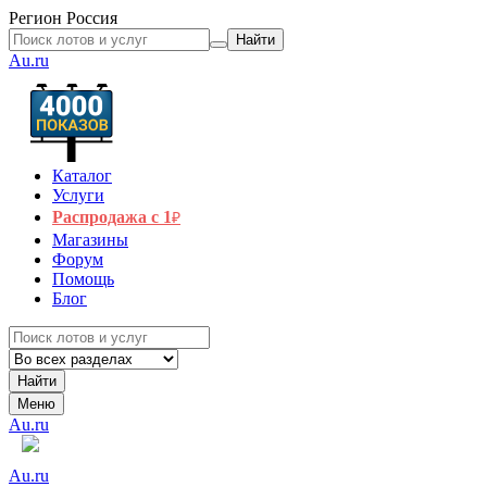
Регион
Россия
Найти
Au.ru
Каталог
Услуги
Распродажа с 1
₽
Магазины
Форум
Помощь
Блог
Найти
Меню
Au.ru
Au.ru