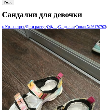
Инфо
Сандалии для девочки
г. Красноярск
/
Дети растут
/
Обувь
/
Сандалии
/
Товар №26170703
/