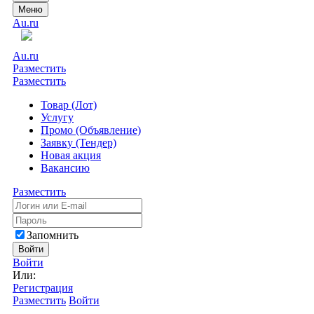
Меню
Au.ru
Au.ru
Разместить
Разместить
Товар (Лот)
Услугу
Промо (Объявление)
Заявку (Тендер)
Новая акция
Вакансию
Разместить
Запомнить
Войти
Войти
Или:
Регистрация
Разместить
Войти