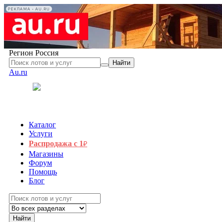
РЕКЛАМА • AU.RU
Регион
Россия
Найти
Au.ru
Каталог
Услуги
Распродажа с 1
₽
Магазины
Форум
Помощь
Блог
Найти