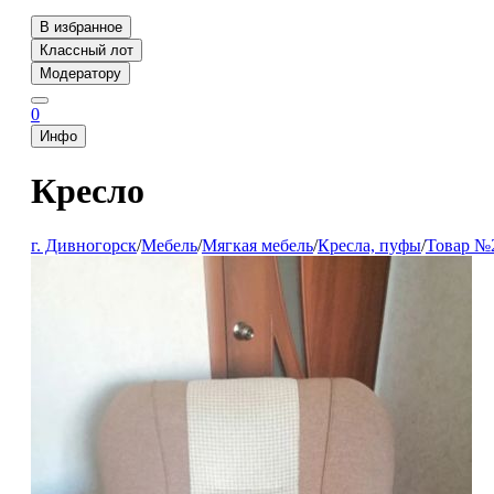
В избранное
Классный лот
Модератору
0
Инфо
Кресло
г. Дивногорск
/
Мебель
/
Мягкая мебель
/
Кресла, пуфы
/
Товар №