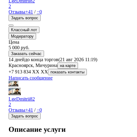
LgeDmitrii82
2
Отзывы
+41
/
−0
Задать вопрос
Классный лот
Модератору
Цена
5 000
руб.
Заказать сейчас
14 дней
до конца торгов
(21 авг 2026 11:19)
Красноярск, Мичурина
на карте
+7 913 834 XX XX
показать контакты
Написать сообщение
LgeDmitrii82
2
Отзывы
+41
/
−0
Задать вопрос
Описание услуги