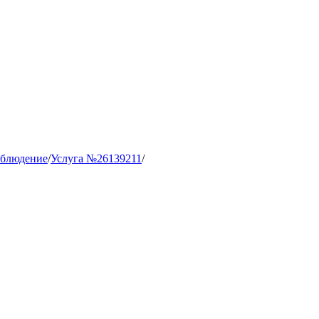
аблюдение
/
Услуга №26139211
/