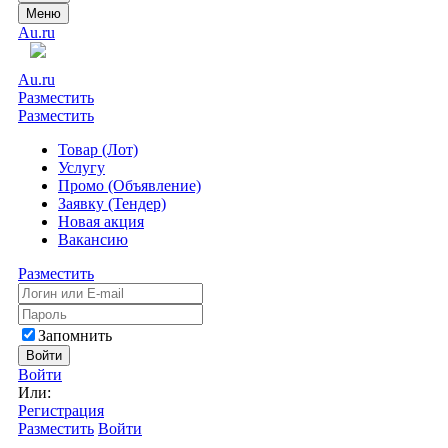
Меню
Au.ru
Au.ru
Разместить
Разместить
Товар (Лот)
Услугу
Промо (Объявление)
Заявку (Тендер)
Новая акция
Вакансию
Разместить
Запомнить
Войти
Войти
Или:
Регистрация
Разместить
Войти