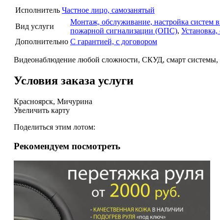
Исполнитель
Частное лицо, самозанятый
Монтаж, обслуживание, настройка систем 
Вид услуги
пожарной сигнализации (ОПС)
,
Установка,
Дополнительно
С гарантией, с договором
Видеонаблюдение любой сложности, СКУД, смарт системы, 
Условия заказа услуги
Красноярск, Мичурина
Увеличить карту
Поделиться этим лотом:
Рекомендуем посмотреть