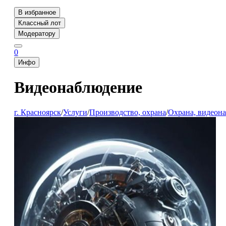
В избранное
Классный лот
Модератору
0
Инфо
Видеонаблюдение
г. Красноярск
/
Услуги
/
Производство, охрана
/
Охрана, видеон