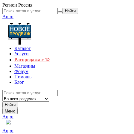
Регион
Россия
Найти
Au.ru
Каталог
Услуги
Распродажа с 1
₽
Магазины
Форум
Помощь
Блог
Найти
Меню
Au.ru
Au.ru