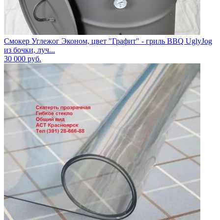
Смокер Углежог Эконом, цвет "Графит" - гриль BBQ UglyJog
из бочки, луч...
30 000
руб.