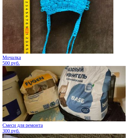
Мочалка
500
руб.
Смеси для ремонта
300
руб.