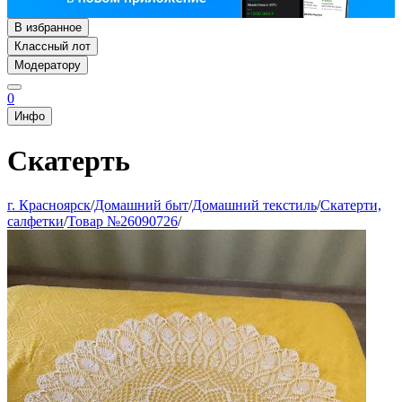
В избранное
Классный лот
Модератору
0
Инфо
Скатерть
г. Красноярск
/
Домашний быт
/
Домашний текстиль
/
Скатерти,
салфетки
/
Товар №26090726
/