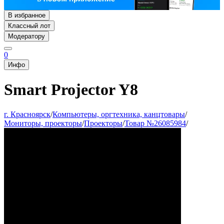
В избранное
Классный лот
Модератору
0
Инфо
Smart Projector Y8
г. Красноярск
/
Компьютеры, оргтехника, канцтовары
/
Мониторы, проекторы
/
Проекторы
/
Товар №26085984
/