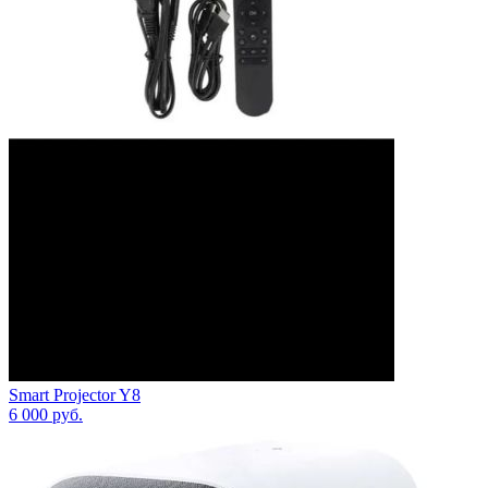
Smart Projector Y8
6 000
руб.