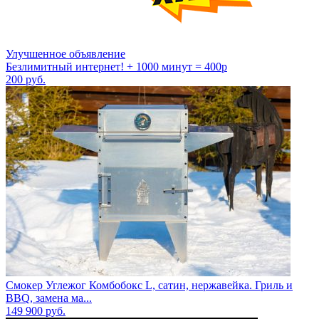
Улучшенное объявление
Безлимитный интернет! + 1000 минут = 400р
200
руб.
Смокер Углежог Комбобокс L, сатин, нержавейка. Гриль и
BBQ, замена ма...
149 900
руб.