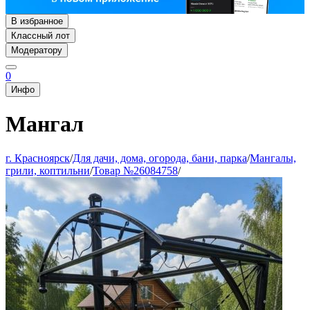
В избранное
Классный лот
Модератору
0
Инфо
Мангал
г. Красноярск
/
Для дачи, дома, огорода, бани, парка
/
Мангалы,
грили, коптильни
/
Товар №26084758
/