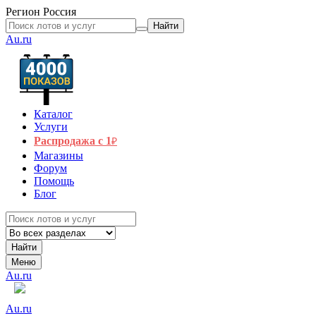
Регион
Россия
Найти
Au.ru
Каталог
Услуги
Распродажа с 1
₽
Магазины
Форум
Помощь
Блог
Найти
Меню
Au.ru
Au.ru