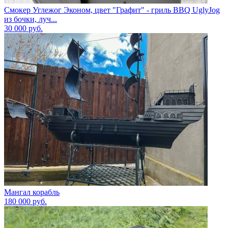
Смокер Углежог Эконом, цвет "Графит" - гриль BBQ UglyJog
из бочки, луч...
30 000
руб.
Мангал корабль
180 000
руб.