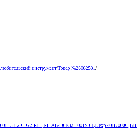
олюбительский инструмент
/
Товар №26082531
/
400F13-E2-C-G2-RF1,RF-AB400E32-1001S-01,Dexp 40B7000C,BB