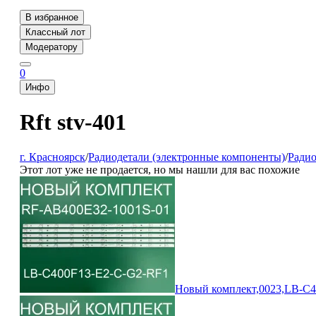
В избранное
Классный лот
Модератору
0
Инфо
Rft stv-401
г. Красноярск
/
Радиодетали (электронные компоненты)
/
Ради
Этот лот уже не продается, но мы нашли для вас похожие
Новый комплект,0023,LB-C