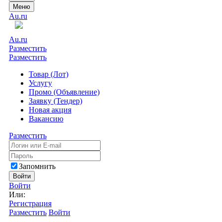
Меню
Au.ru
Au.ru
Разместить
Разместить
Товар (Лот)
Услугу
Промо (Объявление)
Заявку (Тендер)
Новая акция
Вакансию
Разместить
Запомнить
Войти
Войти
Или:
Регистрация
Разместить
Войти