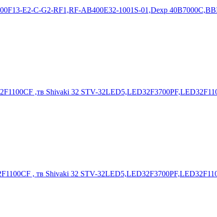
400F13-E2-C-G2-RF1,RF-AB400E32-1001S-01,Dexp 40B7000C,BB
2F1100CF ,тв Shivaki 32 STV-32LED5,LED32F3700PF,LED32F110
F1100CF , тв Shivaki 32 STV-32LED5,LED32F3700PF,LED32F110