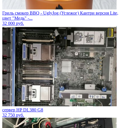
Гриль смокер BBQ - UglyJog (Углежог) Кантри версия Lite,
цвет "Медь" -...
32 000
руб.
сервер HP DL380 G8
32 750
руб.