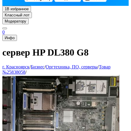
1
В избранное
Классный лот
Модератору
0
Инфо
сервер HP DL380 G8
г. Красноярск
/
Бизнес
/
Оргтехника, ПО, серверы
/
Товар
№25838058
/