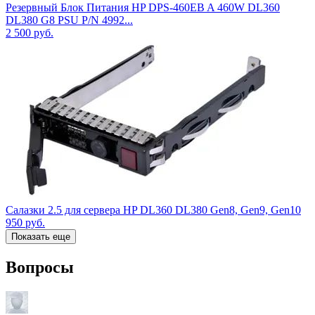
Резервный Блок Питания HP DPS-460EB A 460W DL360
DL380 G8 PSU P/N 4992...
2 500
руб.
Салазки 2.5 для сервера HP DL360 DL380 Gen8, Gen9, Gen10
950
руб.
Показать еще
Вопросы