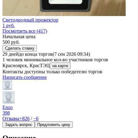
Светодиодный прожектор
1
руб.
Посмотреть все (417)
Начальная цена
500
руб.
Сделать ставку
29 дней
до конца торгов
(7 сен 2026 09:34)
1 человек
минимальное кол-во участников торгов
Красноярск, КрасТЭЦ
на карте
Контакты доступны только победителю торгов
Написать сообщение
Еnzo
398
Отзывы
+826
/
−6
Задать вопрос
Предложить цену