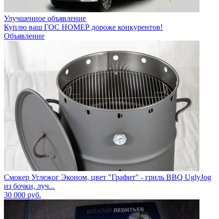
Улучшенное объявление
Куплю ваш ГОС НОМЕР дороже конкурентов!
Объявление
Смокер Углежог Эконом, цвет "Графит" - гриль BBQ UglyJog
из бочки, луч...
30 000
руб.