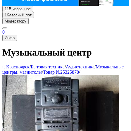
11
В избранное
1
Классный лот
Модератору
0
Инфо
Музыкальный центр
г. Красноярск
/
Бытовая техника
/
Аудиотехника
/
Музыкальные
центры, магнитолы
/
Товар №25325878
/