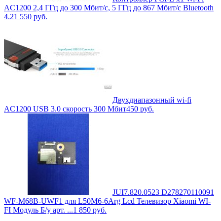
AC1200 2,4 ГГц до 300 Мбит/с, 5 ГГц до 867 Мбит/с Bluetooth
4.2
1 550
руб.
Двухдиапазонный wi-fi
AC1200 USB 3.0 скорость 300 Мбит
450
руб.
JUI7.820.0523 D278270110091
WF-M68B-UWF1 для L50M6-6Arg Lcd Телевизор Xiaomi WI-
FI Модуль Б/у арт. ...
1 850
руб.