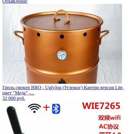
Объявление
Гриль смокер BBQ - UglyJog (Углежог) Кантри версия Lite,
цвет "Медь" -...
32 000
руб.