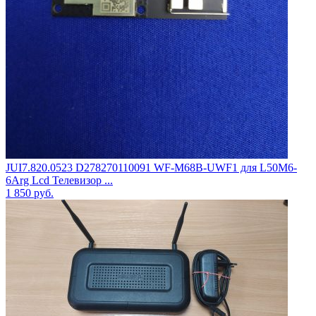
JUI7.820.0523 D278270110091 WF-M68B-UWF1 для L50M6-
6Arg Lcd Телевизор ...
1 850
руб.