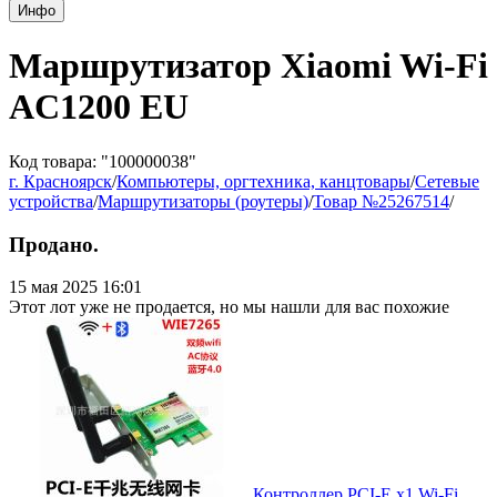
Инфо
Маршрутизатор Xiaomi Wi-Fi
AC1200 EU
Код товара: "100000038"
г. Красноярск
/
Компьютеры, оргтехника, канцтовары
/
Сетевые
устройства
/
Маршрутизаторы (роутеры)
/
Товар №25267514
/
Продано.
15 мая 2025 16:01
Этот лот уже не продается, но мы нашли для вас похожие
Контроллер PCI-E x1 Wi-Fi