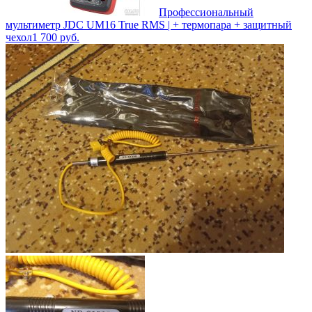
Профессиональный
мультиметр JDC UM16 True RMS | + термопара + защитный
чехол
1 700
руб.