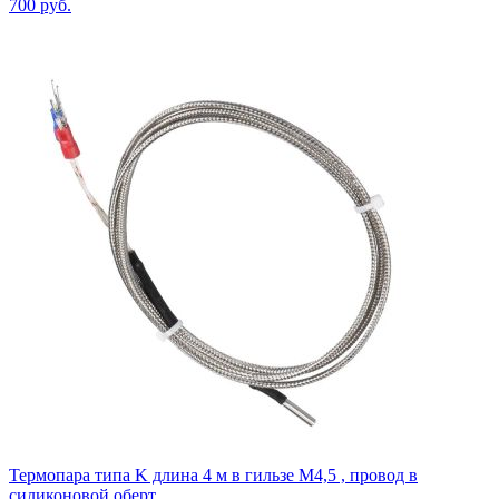
700
руб.
Термопара типа K длина 4 м в гильзе М4,5 , провод в
силиконовой оберт...