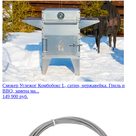
Смокер Углежог Комбобокс L, сатин, нержавейка. Гриль и
BBQ, замена ма...
149 900
руб.