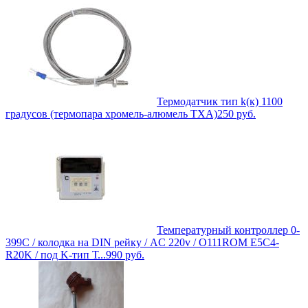
Термодатчик тип k(к) 1100
градусов (термопара хромель-алюмель ТХА)
250
руб.
Температурный контроллер 0-
399С / колодка на DIN рейку / AC 220v / O111ROM E5C4-
R20K / под K-тип Т...
990
руб.