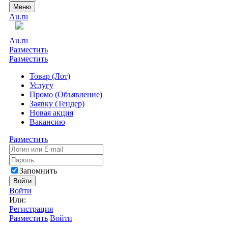
Меню
Au.ru
Au.ru
Разместить
Разместить
Товар (Лот)
Услугу
Промо (Объявление)
Заявку (Тендер)
Новая акция
Вакансию
Разместить
Запомнить
Войти
Войти
Или:
Регистрация
Разместить
Войти