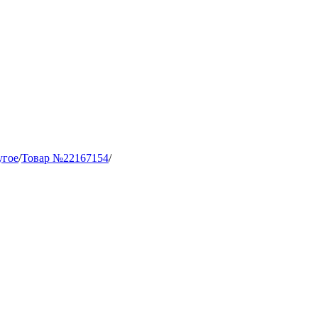
угое
/
Товар №22167154
/