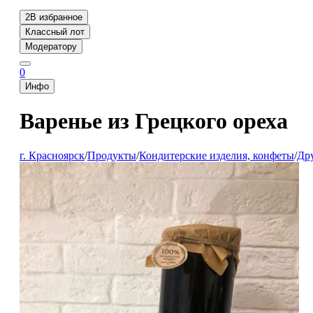
2
В избранное
Классный лот
Модератору
0
Инфо
Варенье из Грецкого ореха
г. Красноярск
/
Продукты
/
Кондитерские изделия, конфеты
/
Др