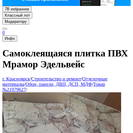
7
В избранное
Классный лот
Модератору
0
Инфо
Самоклеящаяся плитка ПВХ
Мрамор Эдельвейс
г. Красноярск
/
Строительство и ремонт
/
Отделочные
материалы
/
Обои, панели, ДВП, ДСП, МДФ
/
Товар
№21979627
/