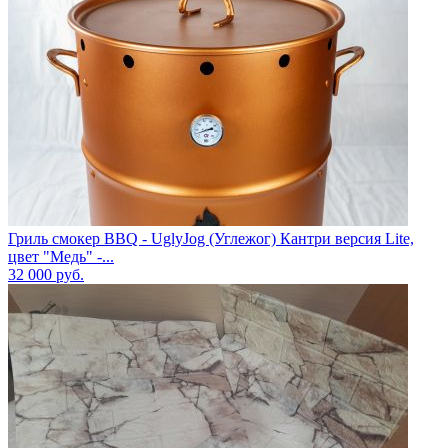
Гриль смокер BBQ - UglyJog (Углежог) Кантри версия Lite,
цвет "Медь" -...
32 000
руб.