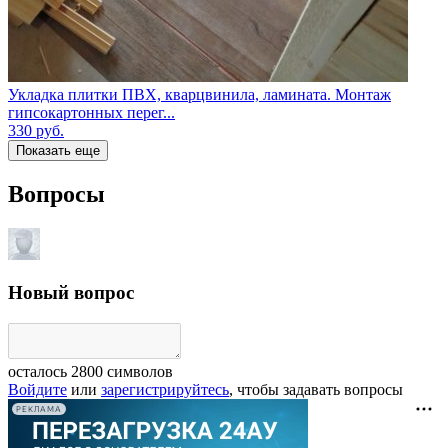
Укладка плитки ПВХ, кварцвинила, ламината. Монтаж
гипсокартонных перег...
330
руб.
Показать еще
Вопросы
Новый вопрос
осталось
2800
символов
Войдите
или
зарегистрируйтесь
, чтобы задавать вопросы
РЕКЛАМА