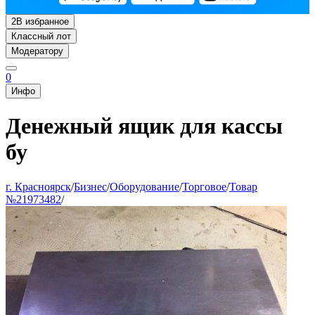
2
В избранное
Классный лот
Модератору
0
Инфо
Денежный ящик для кассы
бу
г. Красноярск
/
Бизнес
/
Оборудование
/
Торговое
/
Товар
№21973482
/