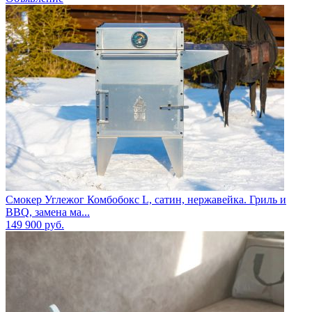
Смокер Углежог Комбобокс L, сатин, нержавейка. Гриль и
BBQ, замена ма...
149 900
руб.