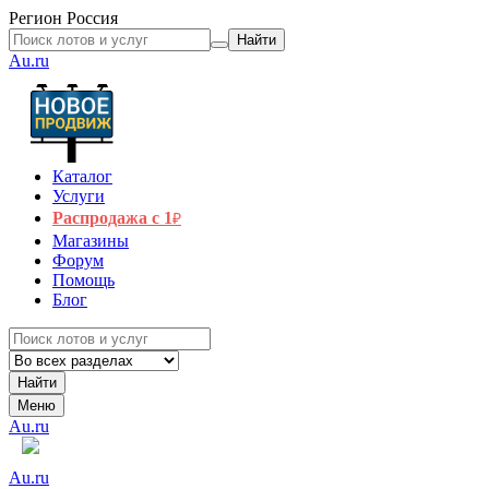
Регион
Россия
Найти
Au.ru
Каталог
Услуги
Распродажа с 1
₽
Магазины
Форум
Помощь
Блог
Найти
Меню
Au.ru
Au.ru