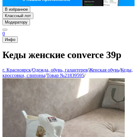
В избранное
Классный лот
Модератору
0
Инфо
Кеды женские converce 39р
г. Красноярск
/
Одежда, обувь, галантерея
/
Женская обувь
/
Кеды,
кроссовки, слипоны
/
Товар №21839595
/