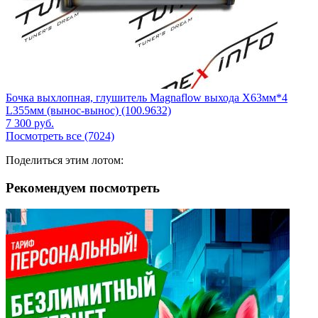
Бочка выхлопная, глушитель Magnaflow выхода X63мм*4
L355мм (вынос-вынос) (100.9632)
7 300
руб.
Посмотреть все (7024)
Поделиться этим лотом:
Рекомендуем посмотреть