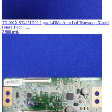
TD-001X ST4251D02-1 для L43Ma-Auru Lcd Телевизор Xiaomi
Плата T-con (T...
2 900
руб.