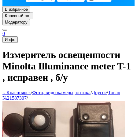
В избранное
Классный лот
Модератору
0
Инфо
Измеритель освещенности
Minolta Illuminance meter T-1
, исправен , б/у
г. Красноярск
/
Фото, видеокамеры, оптика
/
Другое
/
Товар
№21587307
/