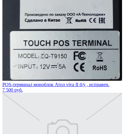
POS-терминал моноблок Атол viva II б/у , исправен.
7 500
руб.