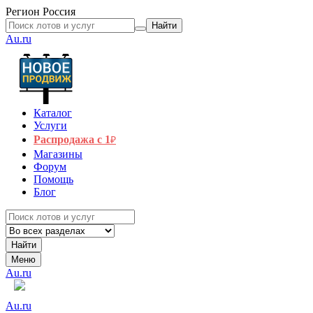
Регион
Россия
Найти
Au.ru
Каталог
Услуги
Распродажа с 1
₽
Магазины
Форум
Помощь
Блог
Найти
Меню
Au.ru
Au.ru