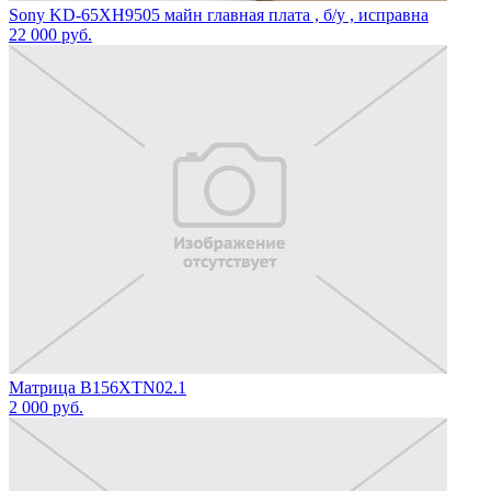
Sony KD-65XH9505 майн главная плата , б/у , исправна
22 000
руб.
Матрица B156XTN02.1
2 000
руб.