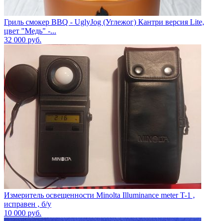
Гриль смокер BBQ - UglyJog (Углежог) Кантри версия Lite,
цвет "Медь" -...
32 000
руб.
Измеритель освещенности Minolta Illuminance meter T-1 ,
исправен , б/у
10 000
руб.