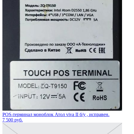
POS-терминал моноблок Атол viva II б/у , исправен.
7 500
руб.