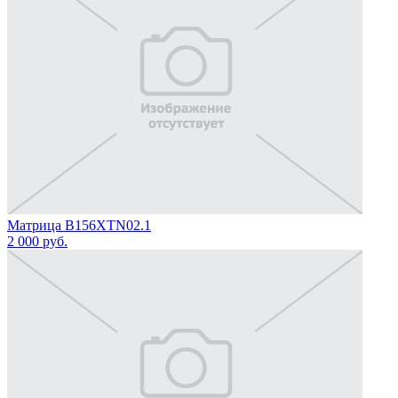
Матрица B156XTN02.1
2 000
руб.