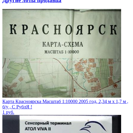
Другие лоты продавца
Карта Красноярска Масштаб 1:10000 2005 год, 2,34 м х 1,7 м ,
б/у , С РублЯ !
1
руб.