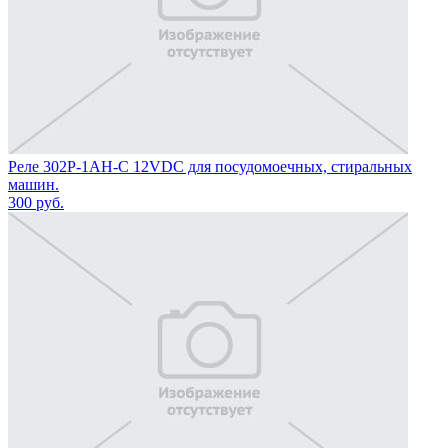
Реле 302P-1AH-C 12VDC для посудомоечных, стиральных
машин.
300
руб.