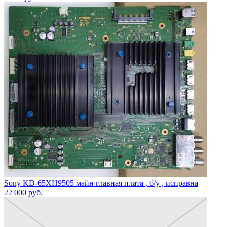
Sony KD-65XH9505 майн главная плата , б/у , исправна
22 000
руб.