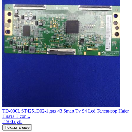
TD-000L ST4251D02-1 для 43 Smart Tv S4 Lcd Телевизор Haier
Плата T-con...
2 500
руб.
Показать еще