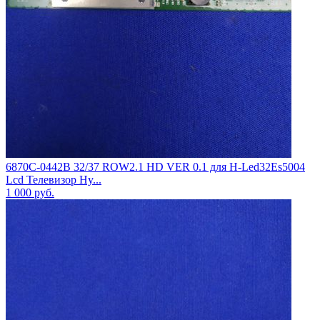
6870C-0442B 32/37 ROW2.1 HD VER 0.1 для H-Led32Es5004
Lcd Телевизор Hy...
1 000
руб.