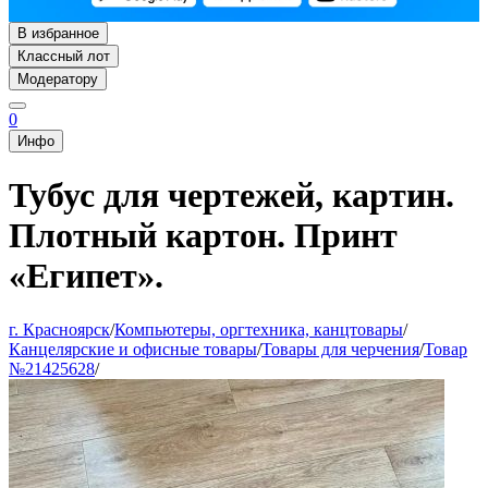
В избранное
Классный лот
Модератору
0
Инфо
Тубус для чертежей, картин.
Плотный картон. Принт
«Египет».
г. Красноярск
/
Компьютеры, оргтехника, канцтовары
/
Канцелярские и офисные товары
/
Товары для черчения
/
Товар
№21425628
/