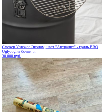
Смокер Углежог Эконом, цвет "Антрацит" - гриль BBQ
UglyJog из бочки, л...
30 000
руб.