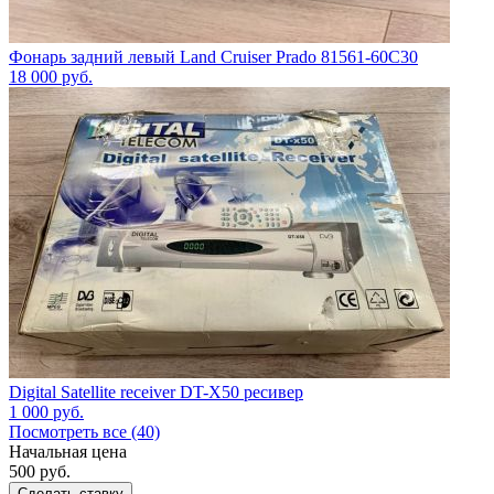
Фонарь задний левый Land Cruiser Prado 81561-60C30
18 000
руб.
Digital Satellite receiver DT-X50 ресивер
1 000
руб.
Посмотреть все (40)
Начальная цена
500
руб.
Сделать ставку