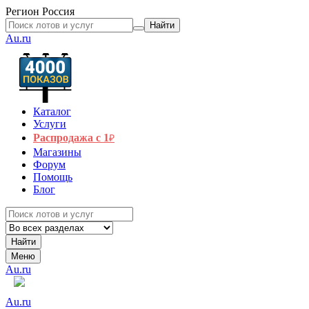
Регион
Россия
Найти
Au.ru
Каталог
Услуги
Распродажа с 1
₽
Магазины
Форум
Помощь
Блог
Найти
Меню
Au.ru
Au.ru