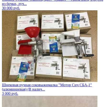
из бочки, луч...
30 000
руб.
Шнековая ручная соковыжималка "Мотор Сич СБА-1"
(алюминиевая) (В налич...
3 000
руб.