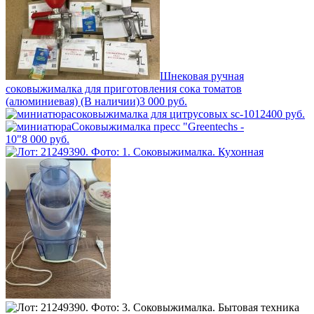
Шнековая ручная
соковыжималка для приготовления сока томатов
(алюминиевая) (В наличии)
3 000
руб.
соковыжималка для цитрусовых sc-1012
400
руб.
Соковыжималка пресс "Greentechs -
10"
8 000
руб.