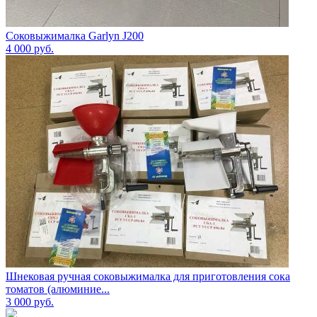
Соковыжималка Garlyn J200
4 000
руб.
Шнековая ручная соковыжималка для приготовления сока
томатов (алюминие...
3 000
руб.