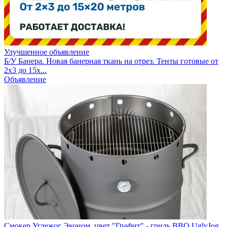
Улучшенное объявление
Б/У Банера. Новая банерная ткань на отрез. Тенты готовые от
2х3 до 15х...
Объявление
Смокер Углежог Эконом, цвет "Графит" - гриль BBQ UglyJog