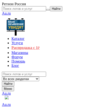
Регион
Россия
Найти
Au.ru
Каталог
Услуги
Распродажа с 1
₽
Магазины
Форум
Помощь
Блог
Найти
Меню
Au.ru
Au.ru