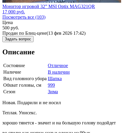
Монитор игровой 32” MSI Optix MAG321QR
17 000
руб.
Посмотреть все (103)
Цена
500
руб.
Продан по Блиц-цене
(13 фев 2026 17:42)
Задать вопрос
Описание
Состояние
Отличное
Наличие
В наличии
Вид головного убора
Шапка
Обхват головы, см
999
Сезон
Зима
Новая. Подарили и не носил
Теплая. Унисекс.
хорошо тянется - значит и на большую голову подойдет
во стилю как шапки ссср и одежда из 90ых