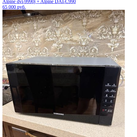
Alpine dvi-9990j + Alpine DAI-C990
65 000
руб.