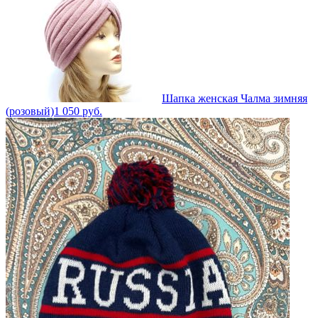
Шапка женская Чалма зимняя
(розовый)
1 050
руб.