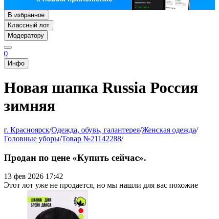
В избранное
Классный лот
Модератору
0
Инфо
Новая шапка Russia Россия
зимняя
г. Красноярск
/
Одежда, обувь, галантерея
/
Женская одежда
/
Головные уборы
/
Товар №21142288
/
Продан по цене «Купить сейчас».
13 фев 2026 17:42
Этот лот уже не продается, но мы нашли для вас похожие