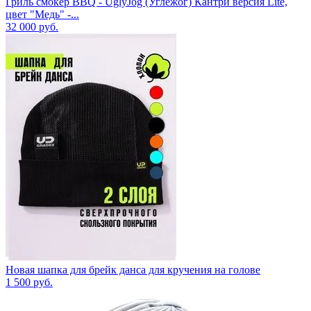
Гриль смокер BBQ - UglyJog (Углежог) Кантри версия Lite,
цвет "Медь" -...
32 000
руб.
Новая шапка для брейк данса для кручения на голове
1 500
руб.