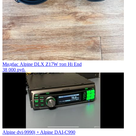
Мидбас Alpine DLX Z17W топ Hi End
38 000
руб.
Alpine dvi-9990j + Alpine DAI-C990